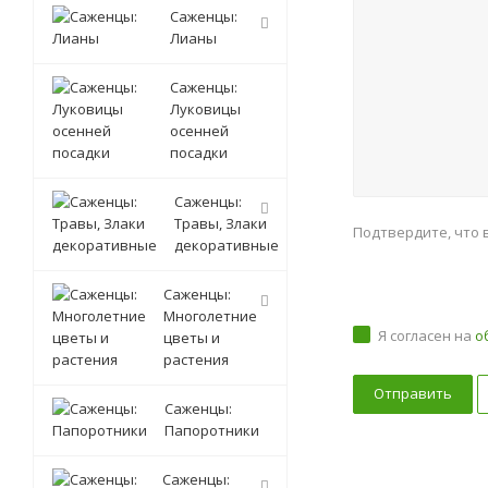
Саженцы:
Лианы
Саженцы:
Луковицы
осенней
посадки
Саженцы:
Травы, Злаки
Подтвердите, что 
декоративные
Саженцы:
Многолетние
Я согласен на
о
цветы и
растения
Саженцы:
Папоротники
Саженцы: