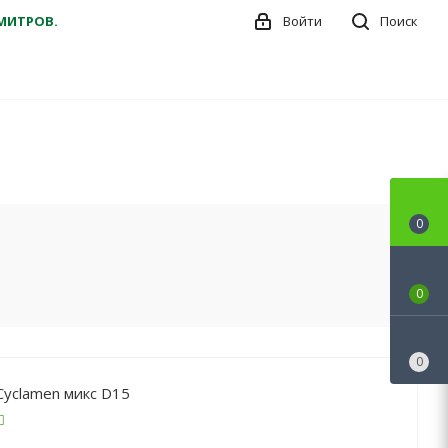
ДМИТРОВ.
Войти
Поиск
0
0
0
Cyclamen микс D15