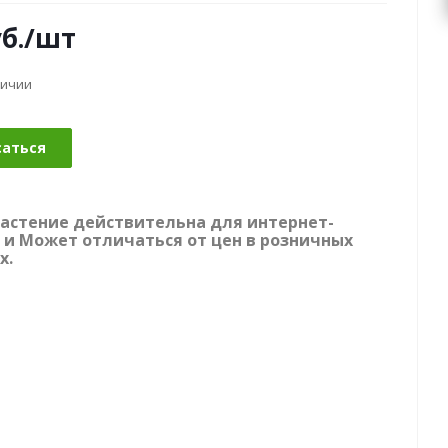
б.
/шт
личии
саться
растение действительна для интернет-
 и Может отличаться от цен в розничных
х.