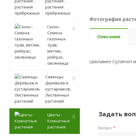
растения -
растения
прибрежные
Фотография расте
Газон -
Семена
Описание
газонных
трав,
мятлик,
рейграс,
Цикламен Cyclamen 
овсянница
Саженцы:
Деревьев и
кустарников,
Лиственных
растений
Задать воп
Цветы -
Комнатные
растения
Вопрос
*