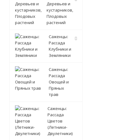
Деревьев и
кустарников,
Плодовых
растений
Саженцы:
Рассада
Клубники и
Земляники
Саженцы:
Рассада
Овощей и
Пряных
трав
Саженцы:
Рассада
Цветов
(Летники-
Двулетники)