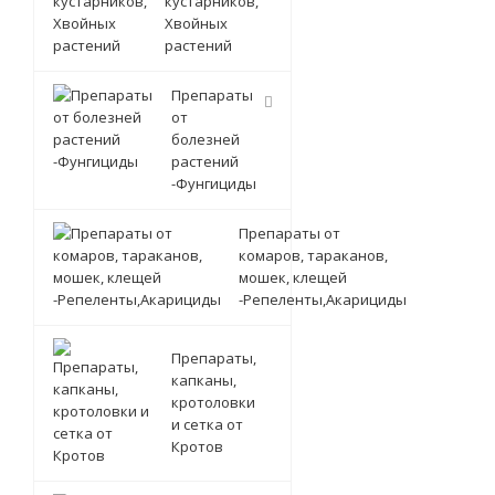
кустарников,
Хвойных
растений
Препараты
от
болезней
растений
-Фунгициды
Препараты от
комаров, тараканов,
мошек, клещей
-Репеленты,Акарициды
Препараты,
капканы,
кротоловки
и сетка от
Кротов