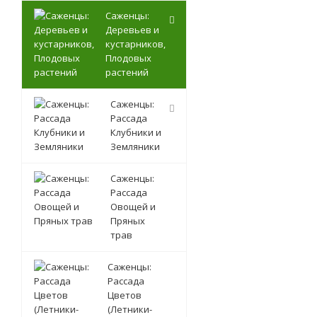
Саженцы:
Деревьев и
кустарников,
Плодовых
растений
Саженцы:
Рассада
Клубники и
Земляники
Саженцы:
Рассада
Овощей и
Пряных
трав
Саженцы:
Рассада
Цветов
(Летники-