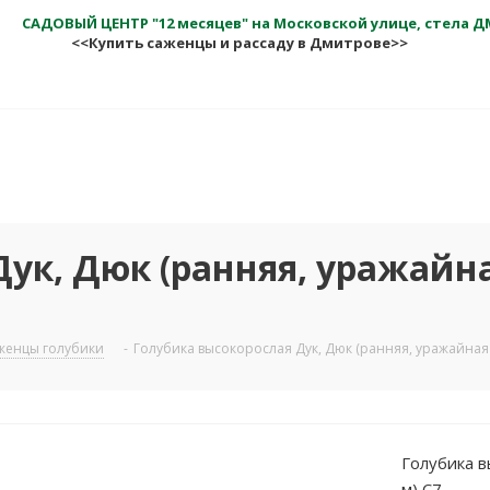
САДОВЫЙ ЦЕНТР "12 месяцев" на Московской улице, стела 
<<Купить саженцы и рассаду в Дмитрове>>
ук, Дюк (ранняя, уражайная
женцы голубики
-
Голубика высокорослая Дук, Дюк (ранняя, уражайная Н
Голубика в
м) С7