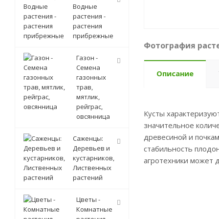
Водные
растения -
растения
прибрежные
Фотография расте
Газон -
Семена
Описание
газонных
трав,
мятлик,
рейграс,
Кусты характеризуют
овсянница
значительное количе
древесиной и почкам
Саженцы:
Деревьев и
стабильность плодон
кустарников,
агротехники может д
Лиственных
растений
Цветы -
Комнатные