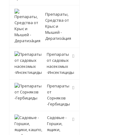
Препараты,
Средства от
Крыс и
Мышей -
Дератиза́ция
Препараты
от садовых
насекомых
-Инсектициды
Препараты
от
Сорняков
-Гербициды
Садовые -
Горшки,
ящики,