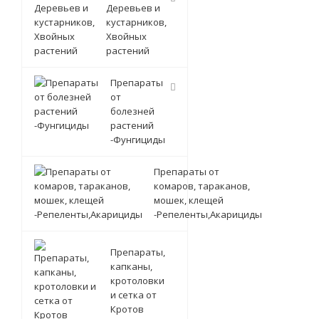
Деревьев и
кустарников,
Хвойных
растений
Препараты
от
болезней
растений
-Фунгициды
Препараты от
комаров, тараканов,
мошек, клещей
-Репеленты,Акарициды
Препараты,
капканы,
кротоловки
и сетка от
Кротов