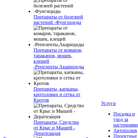
Препараты от болезней
растений -Фунгициды
Препараты от комаров,
тараканов, мошек,
клещей
-Репеленты,Акарициды
Препараты, капканы,
кротоловки и сетка от
Кротов
Услуги
Посадка и
уход за
Препараты, Средства
растениями
от Крыс и Мышей -
Автополив
Дератиза́ция
Проектные