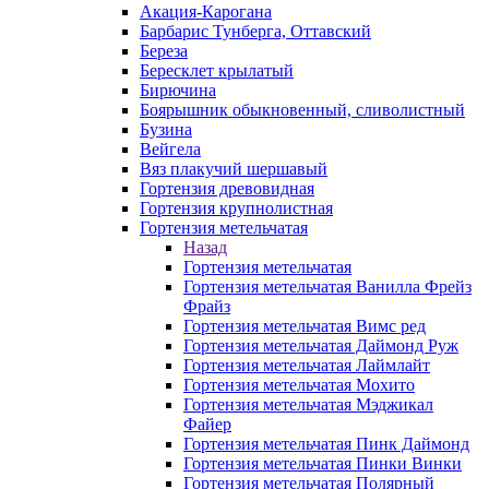
Акация-Карогана
Барбарис Тунберга, Оттавский
Береза
Бересклет крылатый
Бирючина
Боярышник обыкновенный, сливолистный
Бузина
Вейгела
Вяз плакучий шершавый
Гортензия древовидная
Гортензия крупнолистная
Гортензия метельчатая
Назад
Гортензия метельчатая
Гортензия метельчатая Ванилла Фрейз
Фрайз
Гортензия метельчатая Вимс ред
Гортензия метельчатая Даймонд Руж
Гортензия метельчатая Лаймлайт
Гортензия метельчатая Мохито
Гортензия метельчатая Мэджикал
Файер
Гортензия метельчатая Пинк Даймонд
Гортензия метельчатая Пинки Винки
Гортензия метельчатая Полярный