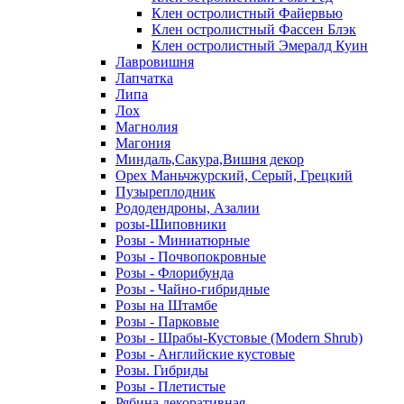
Клен остролистный Файервью
Клен остролистный Фассен Блэк
Клен остролистный Эмералд Куин
Лавровишня
Лапчатка
Липа
Лох
Магнолия
Магония
Миндаль,Сакура,Вишня декор
Орех Маньчжурский, Серый, Грецкий
Пузыреплодник
Рододендроны, Азалии
розы-Шиповники
Розы - Миниатюрные
Розы - Почвопокровные
Розы - Флорибунда
Розы - Чайно-гибридные
Розы на Штамбе
Розы - Парковые
Розы - Шрабы-Кустовые (Modern Shrub)
Розы - Английские кустовые
Розы. Гибриды
Розы - Плетистые
Рябина декоративная