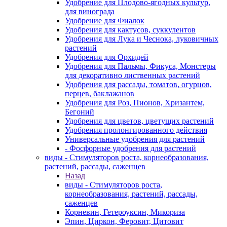
Удобрение для Плодово-ягодных культур,
для винограда
Удобрение для Фиалок
Удобрения для кактусов, суккулентов
Удобрения для Лука и Чеснока, луковичных
растений
Удобрения для Орхидей
Удобрения для Пальмы, Фикуса, Монстеры
для декоративно лиственных растений
Удобрения для рассады, томатов, огурцов,
перцев, баклажанов
Удобрения для Роз, Пионов, Хризантем,
Бегоний
Удобрения для цветов, цветущих растений
Удобрения пролонгированного действия
Универсальные удобрения для растений
- Фосфорные удобрения для растений
виды - Стимуляторов роста, корнеобразования,
растений, рассады, саженцев
Назад
виды - Стимуляторов роста,
корнеобразования, растений, рассады,
саженцев
Корневин, Гетероуксин, Микориза
Эпин, Циркон, Феровит, Цитовит