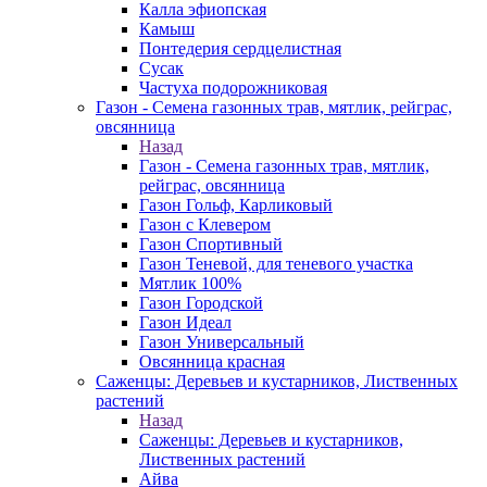
Калла эфиопская
Камыш
Понтедерия сердцелистная
Сусак
Частуха подорожниковая
Газон - Семена газонных трав, мятлик, рейграс,
овсянница
Назад
Газон - Семена газонных трав, мятлик,
рейграс, овсянница
Газон Гольф, Карликовый
Газон с Клевером
Газон Спортивный
Газон Теневой, для теневого участка
Мятлик 100%
Газон Городской
Газон Идеал
Газон Универсальный
Овсянница красная
Саженцы: Деревьев и кустарников, Лиственных
растений
Назад
Саженцы: Деревьев и кустарников,
Лиственных растений
Айва