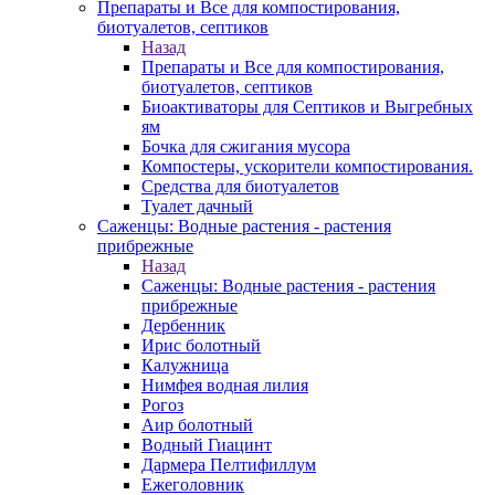
Препараты и Все для компостирования,
биотуалетов, септиков
Назад
Препараты и Все для компостирования,
биотуалетов, септиков
Биоактиваторы для Септиков и Выгребных
ям
Бочка для сжигания мусора
Компостеры, ускорители компостирования.
Средства для биотуалетов
Туалет дачный
Саженцы: Водные растения - растения
прибрежные
Назад
Саженцы: Водные растения - растения
прибрежные
Дербенник
Ирис болотный
Калужница
Нимфея водная лилия
Рогоз
Аир болотный
Водный Гиацинт
Дармера Пелтифиллум
Ежеголовник