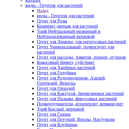
Каталог
виды - Грунтов для растений
Назад
виды - Грунтов для растений
Грунт для Розы
Керамзит дренаж для растений
Торф Нейтральный низинный и
Нейтрализованный верховой
Грунт для Лимона, для цитрусовых растений
Грунт Универсальный, почвогрунт для
растений
Грунт для рассады, томатов, перцев, огурцов
Кокосовый брикет, субстракт
Грунт для Хвойных растений
Грунт для Голубики
Грунт для Рододендронов, Азалий,
Гортензий, Вереска
Грунт для Орхидей
Грунт для Кактусов, бромелиевых растений
Грунт для Пальмы, фикусовых растений
Почвоулучшители, агроперлит, вермикулит
Торф Кислый, верховой
Грунт для Газона
Грунт для Петуний, Виолы, Настурции
Грунт для Клубники