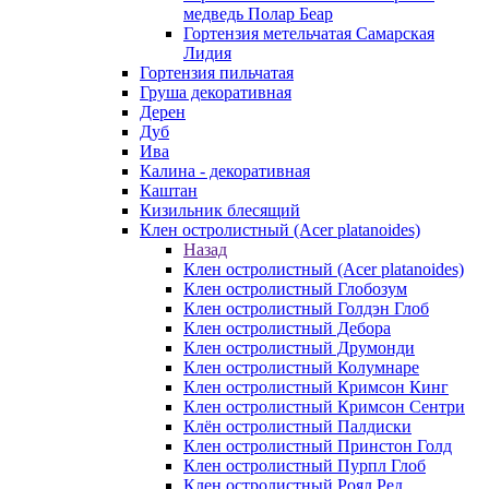
медведь Полар Беар
Гортензия метельчатая Самарская
Лидия
Гортензия пильчатая
Груша декоративная
Дерен
Дуб
Ива
Калина - декоративная
Каштан
Кизильник блесящий
Клен остролистный (Acer platanoides)
Назад
Клен остролистный (Acer platanoides)
Клен остролистный Глобозум
Клен остролистный Голдэн Глоб
Клен остролистный Дебора
Клен остролистный Друмонди
Клен остролистный Колумнаре
Клен остролистный Кримсон Кинг
Клен остролистный Кримсон Сентри
Клён остролистный Палдиски
Клен остролистный Принстoн Голд
Клен остролистный Пурпл Глоб
Клен остролистный Роял Ред