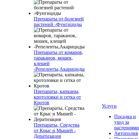
Препараты от болезней
растений -Фунгициды
Препараты от комаров,
тараканов, мошек,
клещей
-Репеленты,Акарициды
Препараты, капканы,
кротоловки и сетка от
Кротов
Услуги
Посадка и
уход за
Препараты, Средства
растениями
от Крыс и Мышей -
Автополив
Дератиза́ция
Проектные