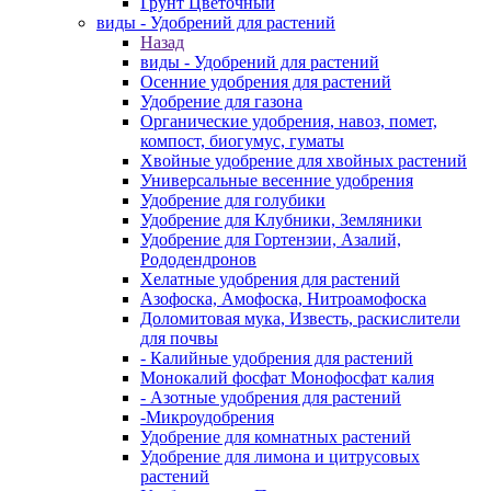
Грунт Цветочный
виды - Удобрений для растений
Назад
виды - Удобрений для растений
Осенние удобрения для растений
Удобрение для газона
Органические удобрения, навоз, помет,
компост, биогумус, гуматы
Хвойные удобрение для хвойных растений
Универсальные весенние удобрения
Удобрение для голубики
Удобрение для Клубники, Земляники
Удобрение для Гортензии, Азалий,
Рододендронов
Хелатные удобрения для растений
Азофоска, Амофоска, Нитроамофоска
Доломитовая мука, Известь, раскислители
для почвы
- Калийные удобрения для растений
Монокалий фосфат Монофосфат калия
- Азотные удобрения для растений
-Микроудобрения
Удобрение для комнатных растений
Удобрение для лимона и цитрусовых
растений