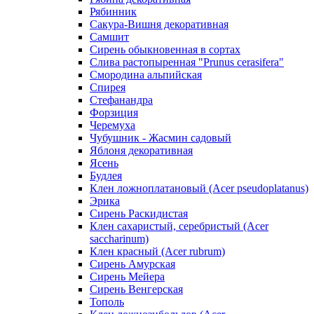
Рябинник
Сакура-Вишня декоративная
Самшит
Сирень обыкновенная в сортах
Слива растопыренная "Prunus cerasifera"
Смородина альпийская
Спирея
Стефанандра
Форзиция
Черемуха
Чубушник - Жасмин садовый
Яблоня декоративная
Ясень
Будлея
Клен ложноплатановый (Acer pseudoplatanus)
Эрика
Сирень Раскидистая
Клен сахаристый, серебристый (Acer
saccharinum)
Клен красный (Acer rubrum)
Сирень Амурская
Сирень Мейера
Сирень Венгерская
Тополь