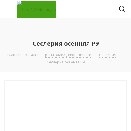
Сеслерия осенняя P9
Главная
-
Каталог
-
Травы Злаки декоративные
-
Сеслерия
-
Сеслерия осенняя P9