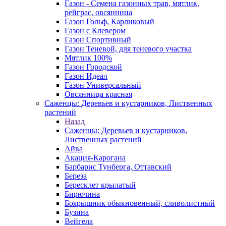
Газон - Семена газонных трав, мятлик,
рейграс, овсянница
Газон Гольф, Карликовый
Газон с Клевером
Газон Спортивный
Газон Теневой, для теневого участка
Мятлик 100%
Газон Городской
Газон Идеал
Газон Универсальный
Овсянница красная
Саженцы: Деревьев и кустарников, Лиственных
растений
Назад
Саженцы: Деревьев и кустарников,
Лиственных растений
Айва
Акация-Карогана
Барбарис Тунберга, Оттавский
Береза
Бересклет крылатый
Бирючина
Боярышник обыкновенный, сливолистный
Бузина
Вейгела