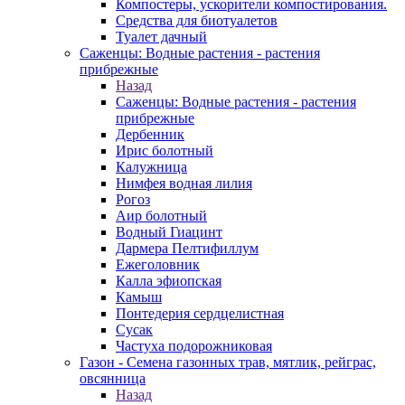
Компостеры, ускорители компостирования.
Средства для биотуалетов
Туалет дачный
Саженцы: Водные растения - растения
прибрежные
Назад
Саженцы: Водные растения - растения
прибрежные
Дербенник
Ирис болотный
Калужница
Нимфея водная лилия
Рогоз
Аир болотный
Водный Гиацинт
Дармера Пелтифиллум
Ежеголовник
Калла эфиопская
Камыш
Понтедерия сердцелистная
Сусак
Частуха подорожниковая
Газон - Семена газонных трав, мятлик, рейграс,
овсянница
Назад