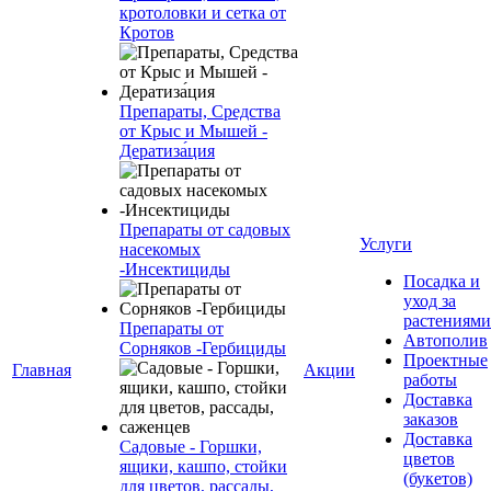
кротоловки и сетка от
Кротов
Препараты, Средства
от Крыс и Мышей -
Дератиза́ция
Препараты от садовых
Услуги
насекомых
-Инсектициды
Посадка и
уход за
растениями
Препараты от
Автополив
Сорняков -Гербициды
Проектные
Главная
Акции
работы
Доставка
заказов
Доставка
Садовые - Горшки,
цветов
ящики, кашпо, стойки
(букетов)
для цветов, рассады,