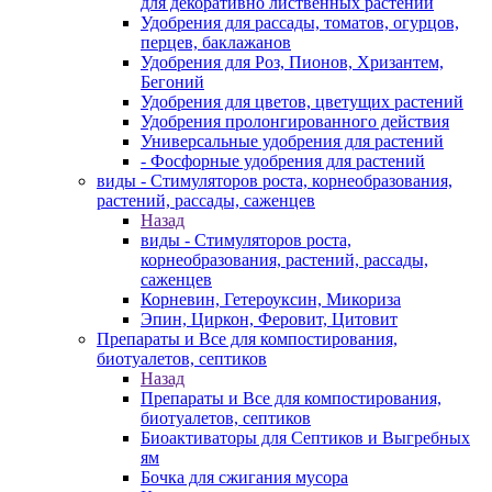
для декоративно лиственных растений
Удобрения для рассады, томатов, огурцов,
перцев, баклажанов
Удобрения для Роз, Пионов, Хризантем,
Бегоний
Удобрения для цветов, цветущих растений
Удобрения пролонгированного действия
Универсальные удобрения для растений
- Фосфорные удобрения для растений
виды - Стимуляторов роста, корнеобразования,
растений, рассады, саженцев
Назад
виды - Стимуляторов роста,
корнеобразования, растений, рассады,
саженцев
Корневин, Гетероуксин, Микориза
Эпин, Циркон, Феровит, Цитовит
Препараты и Все для компостирования,
биотуалетов, септиков
Назад
Препараты и Все для компостирования,
биотуалетов, септиков
Биоактиваторы для Септиков и Выгребных
ям
Бочка для сжигания мусора