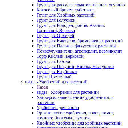
Грунт для рассады, томатов, перцев, огурцов
Кокосовый брикет, субстракт
Грунт для Хвойных растений
Грунт для Голубики
Грунт для Рододендронов, Азалий,
Гортензий, Вереска
Грунт для Орхидей
Грунт для Кактусов, бромелиевых растений
Грунт для Пальмы, фикусовых растений
Почвоулучшители, агроперлит, вермикулит
Торф Кислый, верховой
Грунт для Газона
Грунт для Петуний, Виолы, Настурции
Грунт для Клубники
Грунт Цветочный
виды - Удобрений для растений
Назад
виды - Удобрений для растений
Универсальные осенние удобрения для
растений
Удобрение для газона
Органические удобрения, навоз, помет,
компост, биогумус, гуматы
Хвойные удобрение для хвойных растений