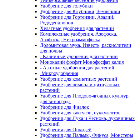
Универсальные весенние удобрения
Удобрение для голубики
Удобрение для Клубники, Земляники
Удобрение для Гортензии, Азалий,
Рододендронов
Хелатные удобрения для растений
Комплексные удобрения. Азофоска,
Азофоска, Нитроаммофоска
Доломитовая мука, Известь, раскислители
для почвы
- Калийные удобрения для растений
Монокалий фосфат Монофосфат калия
- Азотные удобрения для растений
-Микроудобрения
Удобрение для комнатных растений
Удобрение для лимона и цитрусовых
растений
Удобрение для Плодово-ягодных культур,
для винограда
Удобрение для Фиалок
Удобрения для кактусов, суккулентов
Удобрения для Лука и Чеснока, луковичных
растений
Удобрения для Орхидей
Удобрения для Пальмы, Фикуса, Монстеры