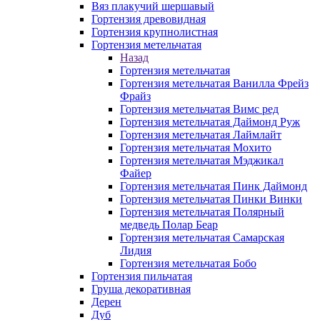
Вяз плакучий шершавый
Гортензия древовидная
Гортензия крупнолистная
Гортензия метельчатая
Назад
Гортензия метельчатая
Гортензия метельчатая Ванилла Фрейз
Фрайз
Гортензия метельчатая Вимс ред
Гортензия метельчатая Даймонд Руж
Гортензия метельчатая Лаймлайт
Гортензия метельчатая Мохито
Гортензия метельчатая Мэджикал
Файер
Гортензия метельчатая Пинк Даймонд
Гортензия метельчатая Пинки Винки
Гортензия метельчатая Полярный
медведь Полар Беар
Гортензия метельчатая Самарская
Лидия
Гортензия метельчатая Бобо
Гортензия пильчатая
Груша декоративная
Дерен
Дуб