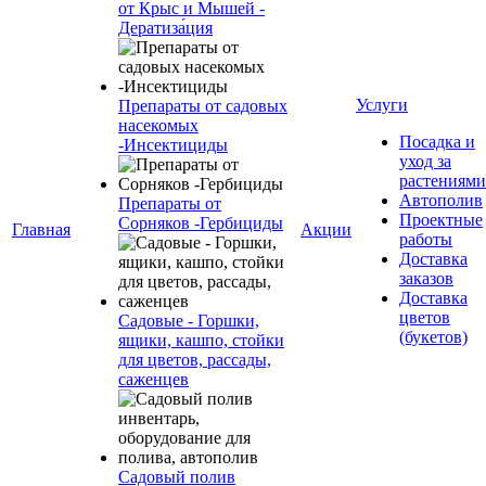
от Крыс и Мышей -
Дератиза́ция
Услуги
Препараты от садовых
насекомых
Посадка и
-Инсектициды
уход за
растениями
Автополив
Препараты от
Проектные
Сорняков -Гербициды
Главная
Акции
работы
Доставка
заказов
Доставка
цветов
Садовые - Горшки,
(букетов)
ящики, кашпо, стойки
для цветов, рассады,
саженцев
Садовый полив