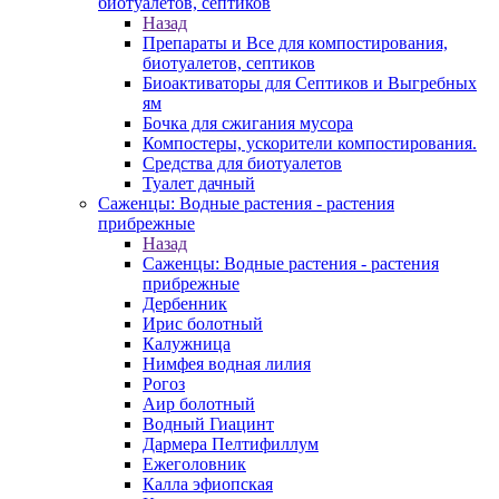
биотуалетов, септиков
Назад
Препараты и Все для компостирования,
биотуалетов, септиков
Биоактиваторы для Септиков и Выгребных
ям
Бочка для сжигания мусора
Компостеры, ускорители компостирования.
Средства для биотуалетов
Туалет дачный
Саженцы: Водные растения - растения
прибрежные
Назад
Саженцы: Водные растения - растения
прибрежные
Дербенник
Ирис болотный
Калужница
Нимфея водная лилия
Рогоз
Аир болотный
Водный Гиацинт
Дармера Пелтифиллум
Ежеголовник
Калла эфиопская