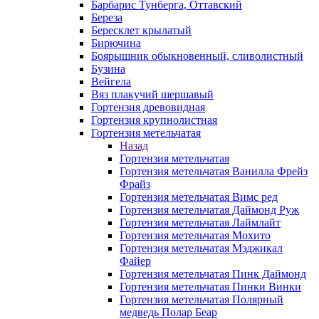
Барбарис Тунберга, Оттавский
Береза
Бересклет крылатый
Бирючина
Боярышник обыкновенный, сливолистный
Бузина
Вейгела
Вяз плакучий шершавый
Гортензия древовидная
Гортензия крупнолистная
Гортензия метельчатая
Назад
Гортензия метельчатая
Гортензия метельчатая Ванилла Фрейз
Фрайз
Гортензия метельчатая Вимс ред
Гортензия метельчатая Даймонд Руж
Гортензия метельчатая Лаймлайт
Гортензия метельчатая Мохито
Гортензия метельчатая Мэджикал
Файер
Гортензия метельчатая Пинк Даймонд
Гортензия метельчатая Пинки Винки
Гортензия метельчатая Полярный
медведь Полар Беар