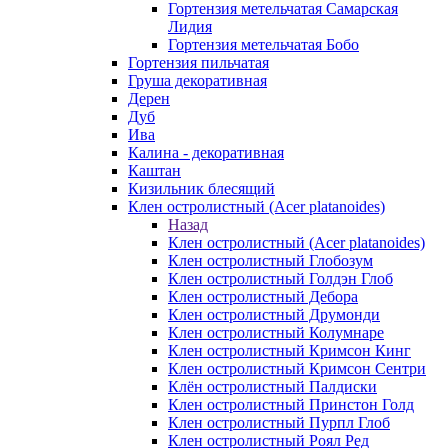
Гортензия метельчатая Самарская
Лидия
Гортензия метельчатая Бобо
Гортензия пильчатая
Груша декоративная
Дерен
Дуб
Ива
Калина - декоративная
Каштан
Кизильник блесящий
Клен остролистный (Acer platanoides)
Назад
Клен остролистный (Acer platanoides)
Клен остролистный Глобозум
Клен остролистный Голдэн Глоб
Клен остролистный Дебора
Клен остролистный Друмонди
Клен остролистный Колумнаре
Клен остролистный Кримсон Кинг
Клен остролистный Кримсон Сентри
Клён остролистный Палдиски
Клен остролистный Принстoн Голд
Клен остролистный Пурпл Глоб
Клен остролистный Роял Ред