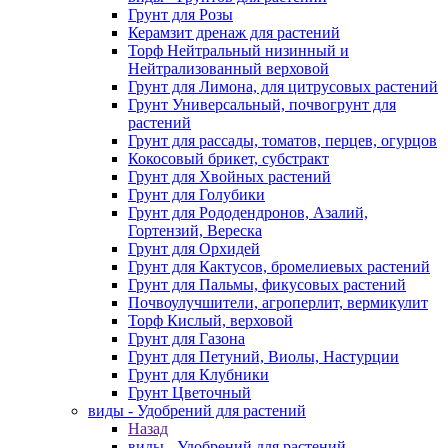
Грунт для Розы
Керамзит дренаж для растений
Торф Нейтральный низинный и
Нейтрализованный верховой
Грунт для Лимона, для цитрусовых растений
Грунт Универсальный, почвогрунт для
растений
Грунт для рассады, томатов, перцев, огурцов
Кокосовый брикет, субстракт
Грунт для Хвойных растений
Грунт для Голубики
Грунт для Рододендронов, Азалий,
Гортензий, Вереска
Грунт для Орхидей
Грунт для Кактусов, бромелиевых растений
Грунт для Пальмы, фикусовых растений
Почвоулучшители, агроперлит, вермикулит
Торф Кислый, верховой
Грунт для Газона
Грунт для Петуний, Виолы, Настурции
Грунт для Клубники
Грунт Цветочный
виды - Удобрений для растений
Назад
виды - Удобрений для растений