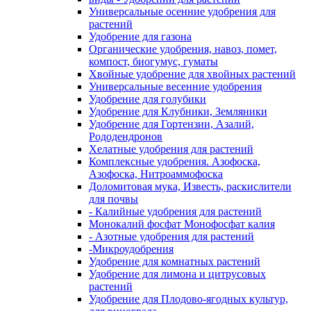
Универсальные осенние удобрения для
растений
Удобрение для газона
Органические удобрения, навоз, помет,
компост, биогумус, гуматы
Хвойные удобрение для хвойных растений
Универсальные весенние удобрения
Удобрение для голубики
Удобрение для Клубники, Земляники
Удобрение для Гортензии, Азалий,
Рододендронов
Хелатные удобрения для растений
Комплексные удобрения. Азофоска,
Азофоска, Нитроаммофоска
Доломитовая мука, Известь, раскислители
для почвы
- Калийные удобрения для растений
Монокалий фосфат Монофосфат калия
- Азотные удобрения для растений
-Микроудобрения
Удобрение для комнатных растений
Удобрение для лимона и цитрусовых
растений
Удобрение для Плодово-ягодных культур,