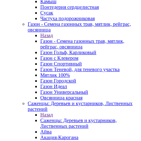
Камыш
Понтедерия сердцелистная
Сусак
Частуха подорожниковая
Газон - Семена газонных трав, мятлик, рейграс,
овсянница
Назад
Газон - Семена газонных трав, мятлик,
рейграс, овсянница
Газон Гольф, Карликовый
Газон с Клевером
Газон Спортивный
Газон Теневой, для теневого участка
Мятлик 100%
Газон Городской
Газон Идеал
Газон Универсальный
Овсянница красная
Саженцы: Деревьев и кустарников, Лиственных
растений
Назад
Саженцы: Деревьев и кустарников,
Лиственных растений
Айва
Акация-Карогана