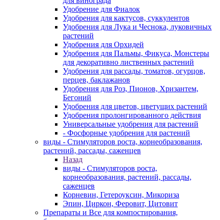
для винограда
Удобрение для Фиалок
Удобрения для кактусов, суккулентов
Удобрения для Лука и Чеснока, луковичных
растений
Удобрения для Орхидей
Удобрения для Пальмы, Фикуса, Монстеры
для декоративно лиственных растений
Удобрения для рассады, томатов, огурцов,
перцев, баклажанов
Удобрения для Роз, Пионов, Хризантем,
Бегоний
Удобрения для цветов, цветущих растений
Удобрения пролонгированного действия
Универсальные удобрения для растений
- Фосфорные удобрения для растений
виды - Стимуляторов роста, корнеобразования,
растений, рассады, саженцев
Назад
виды - Стимуляторов роста,
корнеобразования, растений, рассады,
саженцев
Корневин, Гетероуксин, Микориза
Эпин, Циркон, Феровит, Цитовит
Препараты и Все для компостирования,