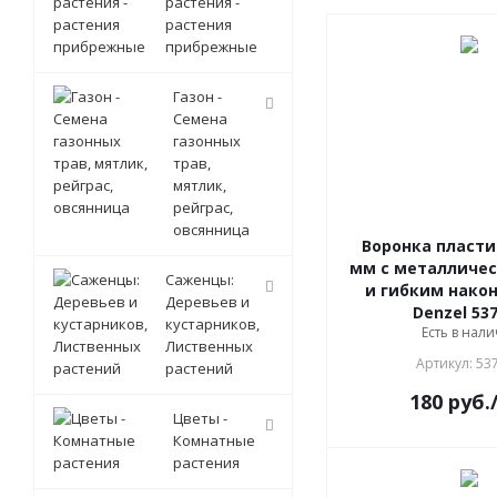
растения -
растения
прибрежные
Газон -
Семена
газонных
трав,
мятлик,
рейграс,
овсянница
Воронка пласти
мм с металличе
Саженцы:
и гибким нако
Деревьев и
Denzel 53
кустарников,
Есть в нали
Лиственных
Артикул: 53
растений
180
руб.
Цветы -
Комнатные
растения