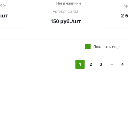
Нет в наличии
070k
Ар
Артикул: 53722
/шт
2 
150
руб.
/шт
Показать еще
1
2
3
4