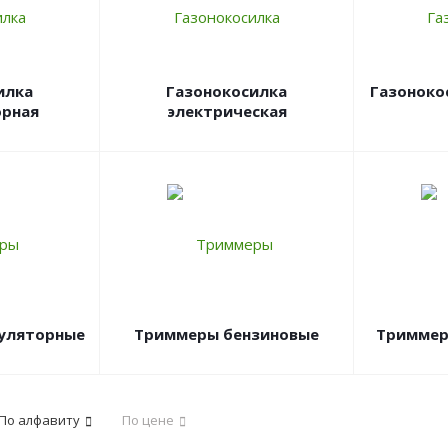
илка
Газонокосилка
Газоноко
орная
электрическая
уляторные
Триммеры бензиновые
Триммер
По алфавиту
По цене