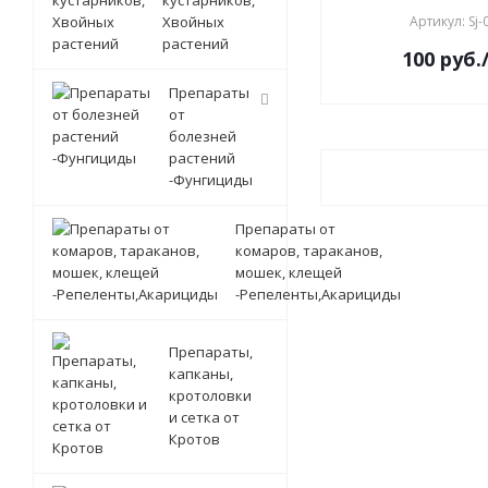
кустарников,
Хвойных
Артикул: Sj-
растений
100
руб.
Препараты
от
болезней
растений
-Фунгициды
Препараты от
комаров, тараканов,
мошек, клещей
-Репеленты,Акарициды
Препараты,
капканы,
кротоловки
и сетка от
Кротов