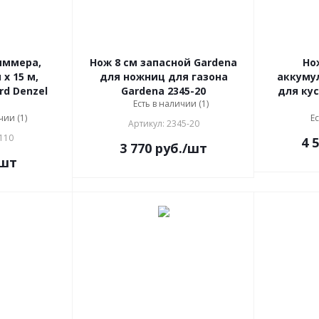
иммера,
Нож 8 см запасной Gardena
Но
 х 15 м,
для ножниц для газона
аккуму
rd Denzel
Gardena 2345-20
для кус
Есть в наличии (1)
чии (1)
Ес
Артикул: 2345-20
110
4 
3 770
руб.
/шт
/шт