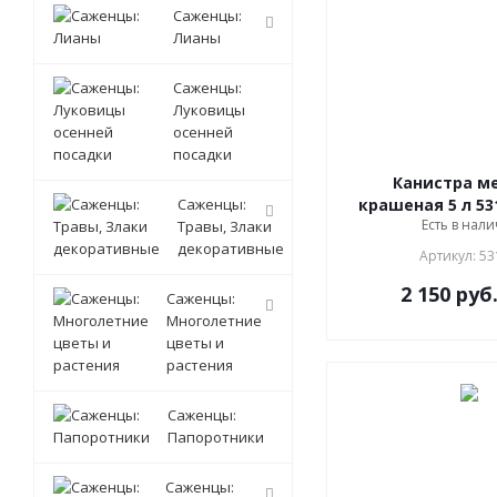
Саженцы:
Лианы
Саженцы:
Луковицы
осенней
посадки
Канистра м
Саженцы:
крашеная 5 л 531
Есть в нали
Травы, Злаки
декоративные
Артикул: 53
2 150
руб
Саженцы:
Многолетние
цветы и
растения
Саженцы:
Папоротники
Саженцы: