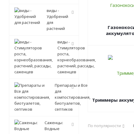
виды -
Удобрений
для
Газонокос
растений
аккумулят
виды -
Стимуляторов
роста,
корнеобразования,
растений, рассады,
саженцев
Препараты и Все
для
компостирования,
Триммеры аккум
биотуалетов,
септиков
Саженцы:
По популярности
Водные