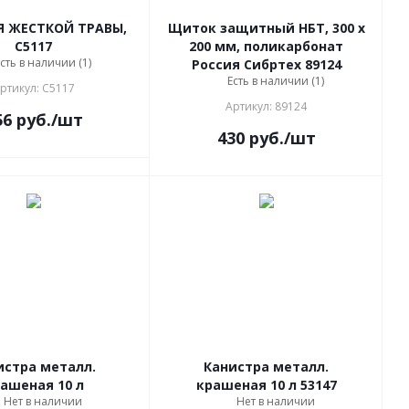
 ЖЕСТКОЙ ТРАВЫ,
Щиток защитный НБТ, 300 х
С5117
200 мм, поликарбонат
сть в наличии (1)
Россия Сибртех 89124
Есть в наличии (1)
ртикул: С5117
Артикул: 89124
56
руб.
/шт
430
руб.
/шт
истра металл.
Канистра металл.
ашеная 10 л
крашеная 10 л 53147
Нет в наличии
Нет в наличии