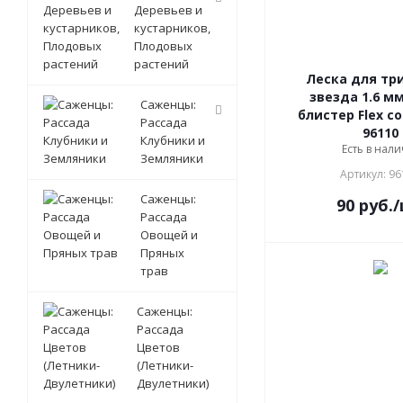
Деревьев и
кустарников,
Плодовых
растений
Леска для тр
звезда 1.6 мм
Саженцы:
блистер Flex co
Рассада
96110
Клубники и
Есть в нали
Земляники
Артикул: 96
Саженцы:
90
руб.
Рассада
Овощей и
Пряных
трав
Саженцы:
Рассада
Цветов
(Летники-
Двулетники)