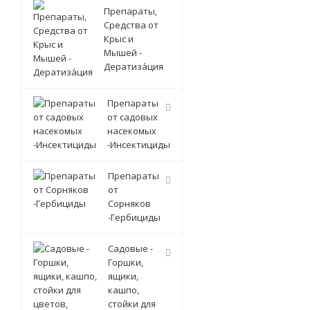
Препараты,
Средства от
Крыс и
Мышей -
Дератиза́ция
Препараты
от садовых
насекомых
-Инсектициды
Препараты
от
Сорняков
-Гербициды
Садовые -
Горшки,
ящики,
кашпо,
стойки для