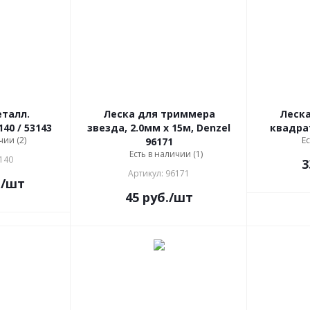
еталл.
Леска для триммера
Леск
40 / 53143
звезда, 2.0мм х 15м, Denzel
квадрат
чии (2)
Ес
96171
Есть в наличии (1)
140
3
Артикул: 96171
.
/шт
45
руб.
/шт