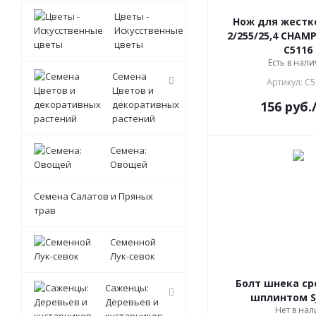
Цветы -
Нож для жестк
Искусственные
2/255/25,4 CHAM
цветы
C5116
Есть в нали
Семена
Артикул: C
Цветов и
декоративных
156
руб.
растений
Семена:
Овощей
Семена Салатов и Пряных
трав
Семенной
Лук-севок
Болт шнека ср
Саженцы:
шплинтом Sj
Деревьев и
Нет в на