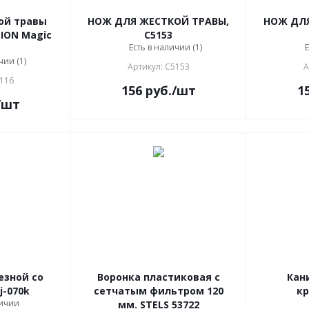
ой травы
НОЖ ДЛЯ ЖЕСТКОЙ ТРАВЫ,
НОЖ ДЛЯ
PION Magic
C5153
Есть в наличии (1)
Е
чии (1)
Артикул: C5153
А
5116
156
руб.
/шт
1
/шт
езной со
Воронка пластиковая с
Кан
-070k
сетчатым фильтром 120
кр
личии
мм. STELS 53722