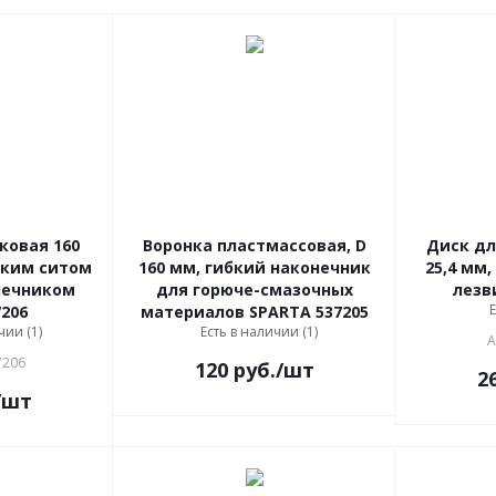
ковая 160
Воронка пластмассовая, D
Диск дл
ским ситом
160 мм, гибкий наконечник
25,4 мм,
нечником
для горюче-смазочных
лезв
Е
7206
материалов SPARTA 537205
чии (1)
Есть в наличии (1)
А
7206
120
руб.
/шт
2
/шт