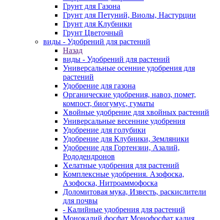
Грунт для Газона
Грунт для Петуний, Виолы, Настурции
Грунт для Клубники
Грунт Цветочный
виды - Удобрений для растений
Назад
виды - Удобрений для растений
Универсальные осенние удобрения для
растений
Удобрение для газона
Органические удобрения, навоз, помет,
компост, биогумус, гуматы
Хвойные удобрение для хвойных растений
Универсальные весенние удобрения
Удобрение для голубики
Удобрение для Клубники, Земляники
Удобрение для Гортензии, Азалий,
Рододендронов
Хелатные удобрения для растений
Комплексные удобрения. Азофоска,
Азофоска, Нитроаммофоска
Доломитовая мука, Известь, раскислители
для почвы
- Калийные удобрения для растений
Монокалий фосфат Монофосфат калия