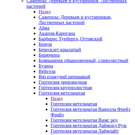
Саженцы: Деревьев и кустарников, Лиственных
растений
Назад
Саженцы: Деревьев и кустарников,
Лиственных растений
Айва
Акация-Карогана
Барбарис Тунберга, Оттавский
Береза
Бересклет крылатый
Бирючина
Боярышник обыкновенный, сливолистный
Бузина
Вейгела
Вяз плакучий шершавый
Гортензия древовидная
Гортензия крупнолистная
Гортензия метельчатая
Назад
Гортензия метельчатая
Гортензия метельчатая Ванилла Фрейз
Фрайз
Гортензия метельчатая Вимс ред
Гортензия метельчатая Даймонд Руж
Гортензия метельчатая Лаймлайт