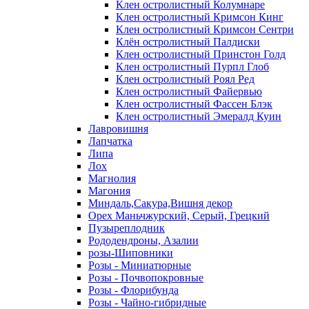
Клен остролистный Колумнаре
Клен остролистный Кримсон Кинг
Клен остролистный Кримсон Сентри
Клён остролистный Палдиски
Клен остролистный Принстoн Голд
Клен остролистный Пурпл Глоб
Клен остролистный Роял Ред
Клен остролистный Файервью
Клен остролистный Фассен Блэк
Клен остролистный Эмералд Куин
Лавровишня
Лапчатка
Липа
Лох
Магнолия
Магония
Миндаль,Сакура,Вишня декор
Орех Маньчжурский, Серый, Грецкий
Пузыреплодник
Рододендроны, Азалии
розы-Шиповники
Розы - Миниатюрные
Розы - Почвопокровные
Розы - Флорибунда
Розы - Чайно-гибридные