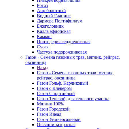
Нимфея водная лилия
Рогоз
Аир болотный
Водный Гиацинт
Дармера Пелтифиллум
Ежеголовник
Калла эфиопская
Камыш
Понтедерия сердцелистная
Сусак
Частуха подорожниковая
Газон - Семена газонных трав, мятлик, рейграс,
овсянница
Назад
Газон - Семена газонных трав, мятлик,
рейграс, овсянница
Газон Гольф, Карликовый
Газон с Клевером
Газон Спортивный
Газон Теневой, для теневого участка
Мятлик 100%
Газон Городской
Газон Идеал
Газон Универсальный
Овсянница красная