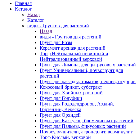
Главная
Каталог
Назад
Каталог
виды - Грунтов для растений
Назад
виды - Грунтов для растений
Грунт для Розы
Керамзит дренаж для растений
Торф Нейтральный низинный и
Нейтрализованный верховой
Грунт для Лимона, для цитрусовых растений
Грунт Универсальный, почвогрунт для
растений
Грунт для рассады, томатов, перцев, огурцов
Кокосовый брикет, субстракт
Грунт для Хвойных растений
Грунт для Голубики
Грунт для Рододендронов, Азалий,
Гортензий, Вереска
Грунт для Орхидей
Грунт для Кактусов, бромелиевых растений
Грунт для Пальмы, фикусовых растений
Почвоулучшители, агроперлит, вермикулит
Торф Кислый, верховой