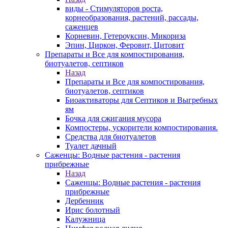
виды - Стимуляторов роста,
корнеобразования, растений, рассады,
саженцев
Корневин, Гетероуксин, Микориза
Эпин, Циркон, Феровит, Цитовит
Препараты и Все для компостирования,
биотуалетов, септиков
Назад
Препараты и Все для компостирования,
биотуалетов, септиков
Биоактиваторы для Септиков и Выгребных
ям
Бочка для сжигания мусора
Компостеры, ускорители компостирования.
Средства для биотуалетов
Туалет дачный
Саженцы: Водные растения - растения
прибрежные
Назад
Саженцы: Водные растения - растения
прибрежные
Дербенник
Ирис болотный
Калужница