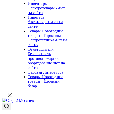
Инвентарь -
Электротовары - /нет
на сайте/
Инветарь -
Автотовары. /нет на
сайте/
Товары Новогодние
товары - Гирлянды-
Элетротехника /нет на
сайте/
Огнетушители-
Безопасность
противопожарное
оборудование /нет на
сайте/
Садовая Литература
Товары Новогодние
товары - Ёлочный
базар