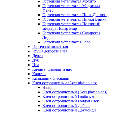
Гортензия метельчатая Мохито
Гортензия метельчатая Мэджикал
Файер
Гортензия метельчатая Пинк Даймонд
Гортензия метельчатая Пинки Винки
Гортензия метельчатая Полярный
медведь Полар Беар
Гортензия метельчатая Самарская
Лидия
Гортензия метельчатая Бобо
Гортензия пильчатая
Груша декоративная
Дерен
Дуб
Ива
Калина - декоративная
Каштан
Кизильник блесящий
Клен остролистный (Acer platanoides)
Назад
Клен остролистный (Acer platanoides)
Клен остролистный Глобозум
Клен остролистный Голдэн Глоб
Клен остролистный Дебора
Клен остролистный Друмонди