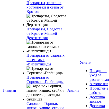
Препараты, капканы,
кротоловки и сетка от
Кротов
Препараты, Средства
от Крыс и Мышей -
Дератиза́ция
Препараты от садовых
насекомых
Услуги
-Инсектициды
Посадка и
уход за
Препараты от
растениями
Сорняков -Гербициды
Автополив
Проектные
Главная
Акции
работы
Доставка
заказов
Садовые - Горшки,
Доставка
ящики, кашпо, стойки