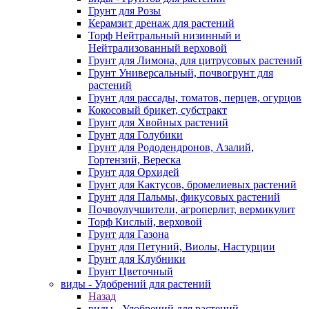
Грунт для Розы
Керамзит дренаж для растений
Торф Нейтральный низинный и
Нейтрализованный верховой
Грунт для Лимона, для цитрусовых растений
Грунт Универсальный, почвогрунт для
растений
Грунт для рассады, томатов, перцев, огурцов
Кокосовый брикет, субстракт
Грунт для Хвойных растений
Грунт для Голубики
Грунт для Рододендронов, Азалий,
Гортензий, Вереска
Грунт для Орхидей
Грунт для Кактусов, бромелиевых растений
Грунт для Пальмы, фикусовых растений
Почвоулучшители, агроперлит, вермикулит
Торф Кислый, верховой
Грунт для Газона
Грунт для Петуний, Виолы, Настурции
Грунт для Клубники
Грунт Цветочный
виды - Удобрений для растений
Назад
виды - Удобрений для растений