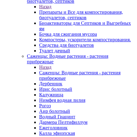
биотуалетов, септиков
Назад
Препараты и Все для компостирования,
биотуалетов, септиков
Биоактиваторы для Септиков и Выгребных
ям
Бочка для сжигания мусора
Компостеры, ускорители компостирования.
Средства для биотуалетов
Туалет дачный
Саженцы: Водные растения - растения
прибрежные
Назад
Саженцы: Водные растения - растения
прибрежные
Дербенник
Ирис болотный
Калужница
Нимфея водная лилия
Рогоз
Аир болотный
Водный Гиацинт
Дармера Пелтифиллум
Ежеголовник
Калла эфиопская