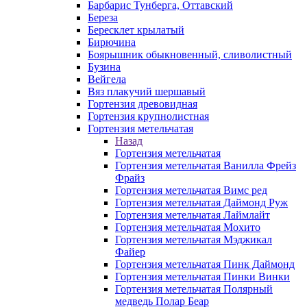
Барбарис Тунберга, Оттавский
Береза
Бересклет крылатый
Бирючина
Боярышник обыкновенный, сливолистный
Бузина
Вейгела
Вяз плакучий шершавый
Гортензия древовидная
Гортензия крупнолистная
Гортензия метельчатая
Назад
Гортензия метельчатая
Гортензия метельчатая Ванилла Фрейз
Фрайз
Гортензия метельчатая Вимс ред
Гортензия метельчатая Даймонд Руж
Гортензия метельчатая Лаймлайт
Гортензия метельчатая Мохито
Гортензия метельчатая Мэджикал
Файер
Гортензия метельчатая Пинк Даймонд
Гортензия метельчатая Пинки Винки
Гортензия метельчатая Полярный
медведь Полар Беар