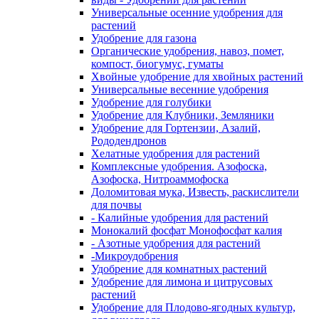
Универсальные осенние удобрения для
растений
Удобрение для газона
Органические удобрения, навоз, помет,
компост, биогумус, гуматы
Хвойные удобрение для хвойных растений
Универсальные весенние удобрения
Удобрение для голубики
Удобрение для Клубники, Земляники
Удобрение для Гортензии, Азалий,
Рододендронов
Хелатные удобрения для растений
Комплексные удобрения. Азофоска,
Азофоска, Нитроаммофоска
Доломитовая мука, Известь, раскислители
для почвы
- Калийные удобрения для растений
Монокалий фосфат Монофосфат калия
- Азотные удобрения для растений
-Микроудобрения
Удобрение для комнатных растений
Удобрение для лимона и цитрусовых
растений
Удобрение для Плодово-ягодных культур,