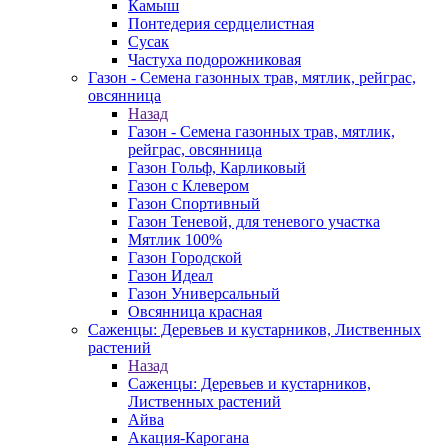
Камыш
Понтедерия сердцелистная
Сусак
Частуха подорожниковая
Газон - Семена газонных трав, мятлик, рейграс,
овсянница
Назад
Газон - Семена газонных трав, мятлик,
рейграс, овсянница
Газон Гольф, Карликовый
Газон с Клевером
Газон Спортивный
Газон Теневой, для теневого участка
Мятлик 100%
Газон Городской
Газон Идеал
Газон Универсальный
Овсянница красная
Саженцы: Деревьев и кустарников, Лиственных
растений
Назад
Саженцы: Деревьев и кустарников,
Лиственных растений
Айва
Акация-Карогана