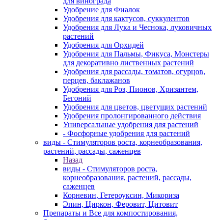
для винограда
Удобрение для Фиалок
Удобрения для кактусов, суккулентов
Удобрения для Лука и Чеснока, луковичных
растений
Удобрения для Орхидей
Удобрения для Пальмы, Фикуса, Монстеры
для декоративно лиственных растений
Удобрения для рассады, томатов, огурцов,
перцев, баклажанов
Удобрения для Роз, Пионов, Хризантем,
Бегоний
Удобрения для цветов, цветущих растений
Удобрения пролонгированного действия
Универсальные удобрения для растений
- Фосфорные удобрения для растений
виды - Стимуляторов роста, корнеобразования,
растений, рассады, саженцев
Назад
виды - Стимуляторов роста,
корнеобразования, растений, рассады,
саженцев
Корневин, Гетероуксин, Микориза
Эпин, Циркон, Феровит, Цитовит
Препараты и Все для компостирования,