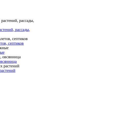
астений, рассады,
тов, септиков
ные
 овсянница
растений