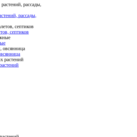
астений, рассады,
тов, септиков
ные
 овсянница
растений