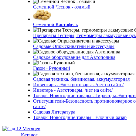
Семенной Чеснок - озимый
Семенной Картофель
Препараты Тестеры, термометры лакмусовые бу
Садовые Опрыскиватели и акссесуары
Садовое оборудование для Автополива
Газон - Рулонный
Садовая техника, бензиновая, аккумуляторная
Инвентарь - Электротовары - /нет на сайте/
Инветарь - Автотовары. /нет на сайте/
Товары Новогодние товары - Гирлянды-Элетротех
Огнетушители-Безопасность противопожарное об
сайте/
Садовая Литература
Товары Новогодние товары - Ёлочный базар
Каталог