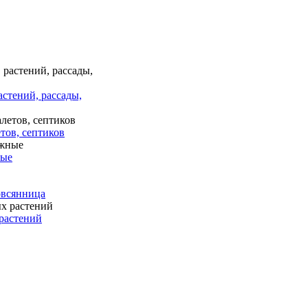
астений, рассады,
тов, септиков
ные
 овсянница
растений