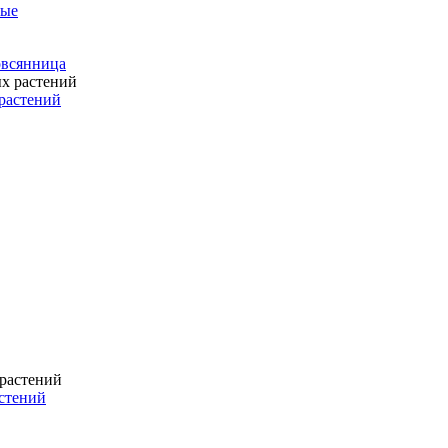
ные
 овсянница
растений
стений