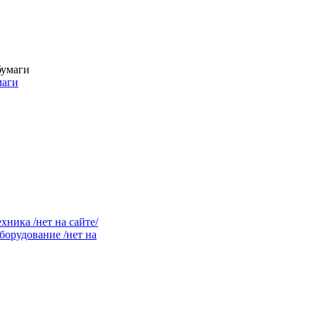
маги
ника /нет на сайте/
орудование /нет на