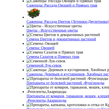
Саженцы: Рассада Овощей и Пряных трав
Саженцы: Рассада Цветов (Летники-Двулетники
Цветы - Искусственные цветы
Семена Цветов и декоративных растений
Семена: Овощей
Семена Салатов и Пряных трав
Семенной Лук-севок
Саженцы: Деревьев и кустарников, Хвойных ра
Препараты от болезней растений -Фунгициды
Препараты от комаров, тараканов, мошек, клеще
-Репеленты,Акарициды