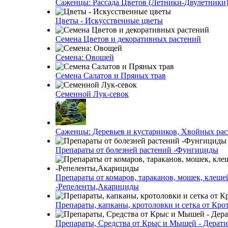
Саженцы: Рассада Цветов (Летники-Двулетники
Цветы - Искусственные цветы
Семена Цветов и декоративных растений
Семена: Овощей
Семена Салатов и Пряных трав
Семенной Лук-севок
Саженцы: Деревьев и кустарников, Хвойных ра
Препараты от болезней растений -Фунгициды
Препараты от комаров, тараканов, мошек, клеще
-Репеленты,Акарициды
Препараты, капканы, кротоловки и сетка от Кро
Препараты, Средства от Крыс и Мышей - Дерати