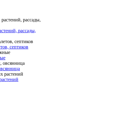
астений, рассады,
тов, септиков
ные
 овсянница
растений