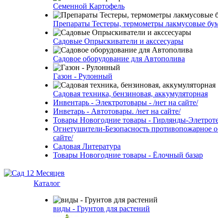
Семенной Картофель
Препараты Тестеры, термометры лакмусовые бу
Садовые Опрыскиватели и акссесуары
Садовое оборудование для Автополива
Газон - Рулонный
Садовая техника, бензиновая, аккумуляторная
Инвентарь - Электротовары - /нет на сайте/
Инветарь - Автотовары. /нет на сайте/
Товары Новогодние товары - Гирлянды-Элетротех
Огнетушители-Безопасность противопожарное об
сайте/
Садовая Литература
Товары Новогодние товары - Ёлочный базар
Каталог
виды - Грунтов для растений