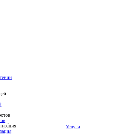
)
стений
й
тов
Услуги
за́ция