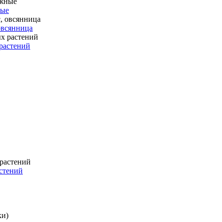
ные
 овсянница
растений
стений