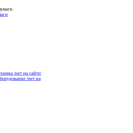
маги
ника /нет на сайте/
орудование /нет на