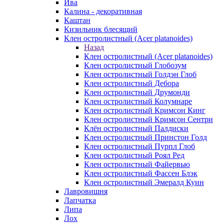
Ива
Калина - декоративная
Каштан
Кизильник блесящий
Клен остролистный (Acer platanoides)
Назад
Клен остролистный (Acer platanoides)
Клен остролистный Глобозум
Клен остролистный Голдэн Глоб
Клен остролистный Дебора
Клен остролистный Друмонди
Клен остролистный Колумнаре
Клен остролистный Кримсон Кинг
Клен остролистный Кримсон Сентри
Клён остролистный Палдиски
Клен остролистный Принстoн Голд
Клен остролистный Пурпл Глоб
Клен остролистный Роял Ред
Клен остролистный Файервью
Клен остролистный Фассен Блэк
Клен остролистный Эмералд Куин
Лавровишня
Лапчатка
Липа
Лох