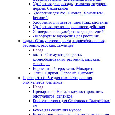
Удобрения для рассады, томатов, огурцов,
перцев, баклажанов
Удобрения для Роз, Пионов, Хризантем,
Бегоний
Удобрения для цветов, цветущих растений
Удобрения пролонгированного действия
Универсальные удобрения для растений
- Фосфорные удобрения для растений
виды - Стимуляторов роста, корнеобразования,
растений, рассады, саженцев
Назад
виды - Стимуляторов роста,
корнеобразования, растений, рассады,
саженцев
Корневин, Гетероуксин, Микориза
Эпин, Циркон, Феровит, Цитовит
Препараты и Все для компостирования,
биотуалетов, септиков
Назад
Препараты и Все для компостирования,
биотуалетов, септиков
Биоактиваторы для Септиков и Выгребных
ям
Бочка для сжигания мусора
Компостеры, ускорители компостирования.