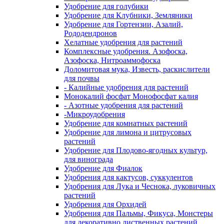
Удобрение для голубики
Удобрение для Клубники, Земляники
Удобрение для Гортензии, Азалий,
Рододендронов
Хелатные удобрения для растений
Комплексные удобрения. Азофоска,
Азофоска, Нитроаммофоска
Доломитовая мука, Известь, раскислители
для почвы
- Калийные удобрения для растений
Монокалий фосфат Монофосфат калия
- Азотные удобрения для растений
-Микроудобрения
Удобрение для комнатных растений
Удобрение для лимона и цитрусовых
растений
Удобрение для Плодово-ягодных культур,
для винограда
Удобрение для Фиалок
Удобрения для кактусов, суккулентов
Удобрения для Лука и Чеснока, луковичных
растений
Удобрения для Орхидей
Удобрения для Пальмы, Фикуса, Монстеры
для декоративно лиственных растений