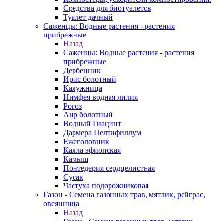
Средства для биотуалетов
Туалет дачный
Саженцы: Водные растения - растения
прибрежные
Назад
Саженцы: Водные растения - растения
прибрежные
Дербенник
Ирис болотный
Калужница
Нимфея водная лилия
Рогоз
Аир болотный
Водный Гиацинт
Дармера Пелтифиллум
Ежеголовник
Калла эфиопская
Камыш
Понтедерия сердцелистная
Сусак
Частуха подорожниковая
Газон - Семена газонных трав, мятлик, рейграс,
овсянница
Назад