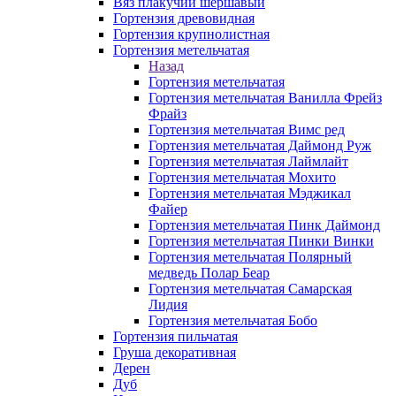
Вяз плакучий шершавый
Гортензия древовидная
Гортензия крупнолистная
Гортензия метельчатая
Назад
Гортензия метельчатая
Гортензия метельчатая Ванилла Фрейз
Фрайз
Гортензия метельчатая Вимс ред
Гортензия метельчатая Даймонд Руж
Гортензия метельчатая Лаймлайт
Гортензия метельчатая Мохито
Гортензия метельчатая Мэджикал
Файер
Гортензия метельчатая Пинк Даймонд
Гортензия метельчатая Пинки Винки
Гортензия метельчатая Полярный
медведь Полар Беар
Гортензия метельчатая Самарская
Лидия
Гортензия метельчатая Бобо
Гортензия пильчатая
Груша декоративная
Дерен
Дуб