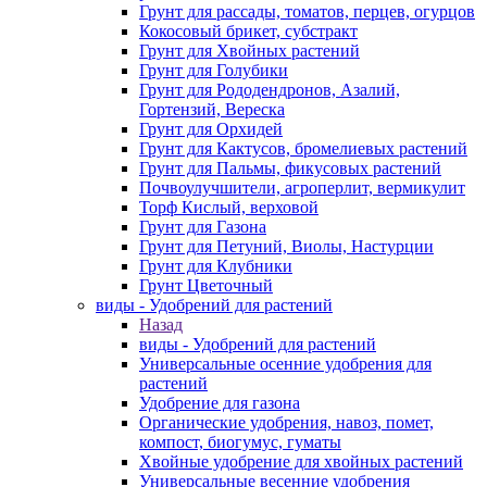
Грунт для рассады, томатов, перцев, огурцов
Кокосовый брикет, субстракт
Грунт для Хвойных растений
Грунт для Голубики
Грунт для Рододендронов, Азалий,
Гортензий, Вереска
Грунт для Орхидей
Грунт для Кактусов, бромелиевых растений
Грунт для Пальмы, фикусовых растений
Почвоулучшители, агроперлит, вермикулит
Торф Кислый, верховой
Грунт для Газона
Грунт для Петуний, Виолы, Настурции
Грунт для Клубники
Грунт Цветочный
виды - Удобрений для растений
Назад
виды - Удобрений для растений
Универсальные осенние удобрения для
растений
Удобрение для газона
Органические удобрения, навоз, помет,
компост, биогумус, гуматы
Хвойные удобрение для хвойных растений
Универсальные весенние удобрения