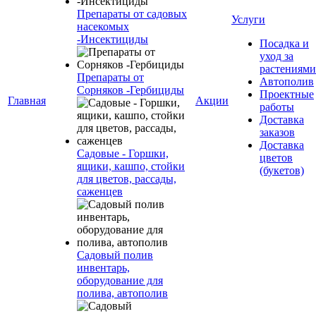
Препараты от садовых
Услуги
насекомых
-Инсектициды
Посадка и
уход за
растениями
Препараты от
Автополив
Сорняков -Гербициды
Проектные
Главная
Акции
работы
Доставка
заказов
Доставка
Садовые - Горшки,
цветов
ящики, кашпо, стойки
(букетов)
для цветов, рассады,
саженцев
Садовый полив
инвентарь,
оборудование для
полива, автополив