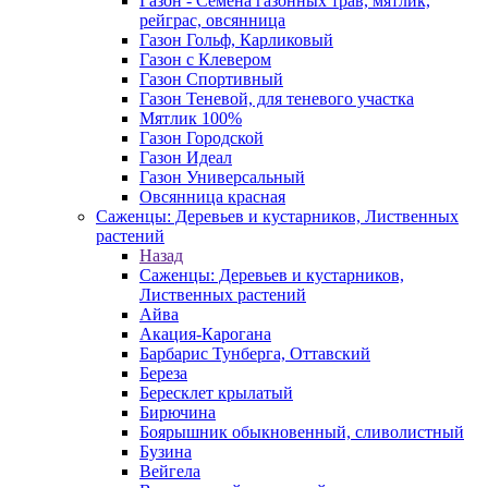
Газон - Семена газонных трав, мятлик,
рейграс, овсянница
Газон Гольф, Карликовый
Газон с Клевером
Газон Спортивный
Газон Теневой, для теневого участка
Мятлик 100%
Газон Городской
Газон Идеал
Газон Универсальный
Овсянница красная
Саженцы: Деревьев и кустарников, Лиственных
растений
Назад
Саженцы: Деревьев и кустарников,
Лиственных растений
Айва
Акация-Карогана
Барбарис Тунберга, Оттавский
Береза
Бересклет крылатый
Бирючина
Боярышник обыкновенный, сливолистный
Бузина
Вейгела