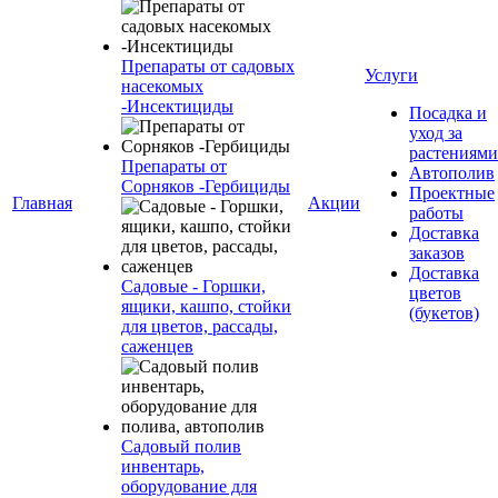
Препараты от садовых
Услуги
насекомых
-Инсектициды
Посадка и
уход за
растениями
Препараты от
Автополив
Сорняков -Гербициды
Проектные
Главная
Акции
работы
Доставка
заказов
Доставка
Садовые - Горшки,
цветов
ящики, кашпо, стойки
(букетов)
для цветов, рассады,
саженцев
Садовый полив
инвентарь,
оборудование для