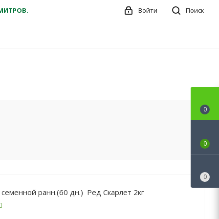
ДМИТРОВ.
Войти
Поиск
0
0
0
семенной ранн.(60 дн.) Ред Скарлет 2кг