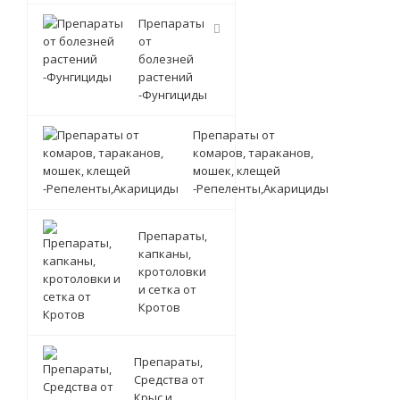
Препараты
от
болезней
растений
-Фунгициды
Препараты от
комаров, тараканов,
мошек, клещей
-Репеленты,Акарициды
Препараты,
капканы,
кротоловки
и сетка от
Кротов
Препараты,
Средства от
Крыс и