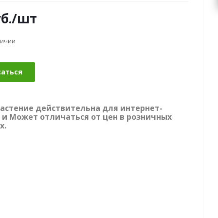
б.
/шт
личии
саться
растение действительна для интернет-
 и Может отличаться от цен в розничных
х.