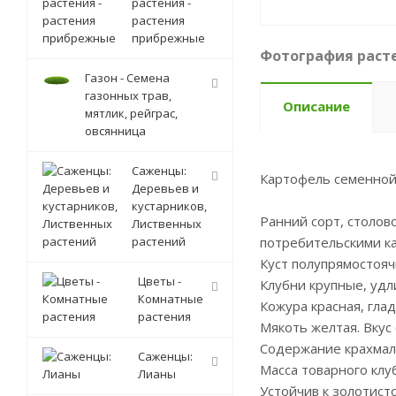
растения -
растения
прибрежные
Фотография расте
Газон - Семена
газонных трав,
Описание
мятлик, рейграс,
овсянница
Саженцы:
Картофель семенной 
Деревьев и
кустарников,
Ранний сорт, столов
Лиственных
растений
потребительскими к
Куст полупрямостояч
Цветы -
Клубни крупные, уд
Комнатные
Кожура красная, глад
растения
Мякоть желтая. Вкус
Содержание крахмал
Саженцы:
Масса товарного клуб
Лианы
Устойчив к золотист