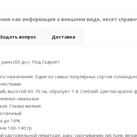
ния как информация о внешнем виде, несет справо
Задать вопрос
Доставка
ранн.(60 дн.) Ред Скарлет
ого назначения. Один из самых популярных сортов голландс
ачествами
ий, высотой 60-70 см, образует 7-8 стеблей. Цветки красно
линенно-овальные
кая. Глазки мелкие.
 отличный.
а до 16%.
ня 100-140 гр.
ой картофельной нематоде, раку, скручиванию листьев, мех