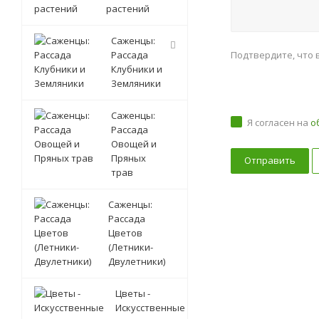
растений
Саженцы:
Рассада
Подтвердите, что 
Клубники и
Земляники
Саженцы:
Я согласен на
о
Рассада
Овощей и
Пряных
трав
Саженцы:
Рассада
Цветов
(Летники-
Двулетники)
Цветы -
Искусственные