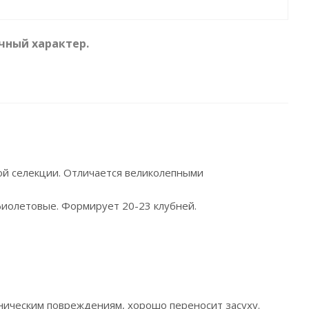
чный характер.
кой селекции. Отличается великолепными
-фиолетовые. Формирует 20-23 клубней.
аническим повреждениям, хорошо переносит засуху.