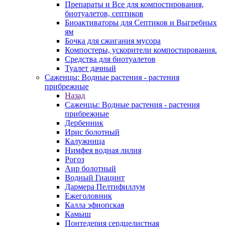
Препараты и Все для компостирования,
биотуалетов, септиков
Биоактиваторы для Септиков и Выгребных
ям
Бочка для сжигания мусора
Компостеры, ускорители компостирования.
Средства для биотуалетов
Туалет дачный
Саженцы: Водные растения - растения
прибрежные
Назад
Саженцы: Водные растения - растения
прибрежные
Дербенник
Ирис болотный
Калужница
Нимфея водная лилия
Рогоз
Аир болотный
Водный Гиацинт
Дармера Пелтифиллум
Ежеголовник
Калла эфиопская
Камыш
Понтедерия сердцелистная