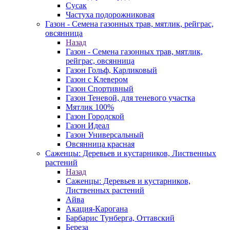
Сусак
Частуха подорожниковая
Газон - Семена газонных трав, мятлик, рейграс,
овсянница
Назад
Газон - Семена газонных трав, мятлик,
рейграс, овсянница
Газон Гольф, Карликовый
Газон с Клевером
Газон Спортивный
Газон Теневой, для теневого участка
Мятлик 100%
Газон Городской
Газон Идеал
Газон Универсальный
Овсянница красная
Саженцы: Деревьев и кустарников, Лиственных
растений
Назад
Саженцы: Деревьев и кустарников,
Лиственных растений
Айва
Акация-Карогана
Барбарис Тунберга, Оттавский
Береза