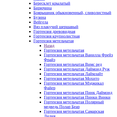
Бересклет крылатый
Бирючина
Боярышник обыкновенный, сливолистный
Бузина
Вейгела
Вяз плакучий шершавый
Гортензия древовидная
Гортензия крупнолистная
Гортензия метельчатая
Назад
Гортензия метельчатая
Гортензия метельчатая Ванилла Фрейз
Фрайз
Гортензия метельчатая Вимс ред
Гортензия метельчатая Даймонд Руж
Гортензия метельчатая Лаймлайт
Гортензия метельчатая Мохито
Гортензия метельчатая Мэджикал
Файер
Гортензия метельчатая Пинк Даймонд
Гортензия метельчатая Пинки Винки
Гортензия метельчатая Полярный
медведь Полар Беар
Гортензия метельчатая Самарская
Лидия