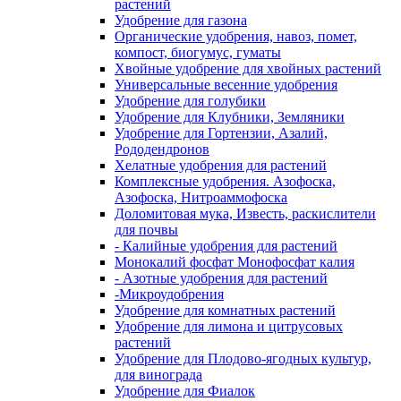
растений
Удобрение для газона
Органические удобрения, навоз, помет,
компост, биогумус, гуматы
Хвойные удобрение для хвойных растений
Универсальные весенние удобрения
Удобрение для голубики
Удобрение для Клубники, Земляники
Удобрение для Гортензии, Азалий,
Рододендронов
Хелатные удобрения для растений
Комплексные удобрения. Азофоска,
Азофоска, Нитроаммофоска
Доломитовая мука, Известь, раскислители
для почвы
- Калийные удобрения для растений
Монокалий фосфат Монофосфат калия
- Азотные удобрения для растений
-Микроудобрения
Удобрение для комнатных растений
Удобрение для лимона и цитрусовых
растений
Удобрение для Плодово-ягодных культур,
для винограда
Удобрение для Фиалок