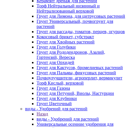
Керамзит дренаж для растений
Торф Нейтральный низинный и
Нейтрализованный верховой
Грунт для Лимона, для цитрусовых растений
Грунт Универсальный, почвогрунт для
растений
Грунт для рассады, томатов, перцев, огурцов
Кокосовый брикет, субстракт
Грунт для Хвойных растений
Грунт для Голубики
Грунт для Рододендронов, Азалий,
Гортензий, Вереска
Грунт для Орхидей
Грунт для Кактусов, бромелиевых растений
Грунт для Пальмы, фикусовых растений
Почвоулучшители, агроперлит, вермикулит
Торф Кислый, верховой
Грунт для Газона
Грунт для Петуний, Виолы, Настурции
Грунт для Клубники
Грунт Цветочный
виды - Удобрений для растений
Назад
виды - Удобрений для растений
Универсальные осенние удобрения для