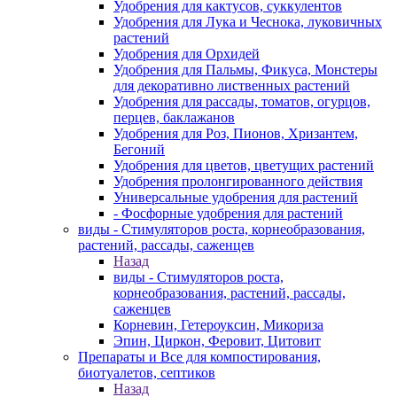
Удобрения для кактусов, суккулентов
Удобрения для Лука и Чеснока, луковичных
растений
Удобрения для Орхидей
Удобрения для Пальмы, Фикуса, Монстеры
для декоративно лиственных растений
Удобрения для рассады, томатов, огурцов,
перцев, баклажанов
Удобрения для Роз, Пионов, Хризантем,
Бегоний
Удобрения для цветов, цветущих растений
Удобрения пролонгированного действия
Универсальные удобрения для растений
- Фосфорные удобрения для растений
виды - Стимуляторов роста, корнеобразования,
растений, рассады, саженцев
Назад
виды - Стимуляторов роста,
корнеобразования, растений, рассады,
саженцев
Корневин, Гетероуксин, Микориза
Эпин, Циркон, Феровит, Цитовит
Препараты и Все для компостирования,
биотуалетов, септиков
Назад