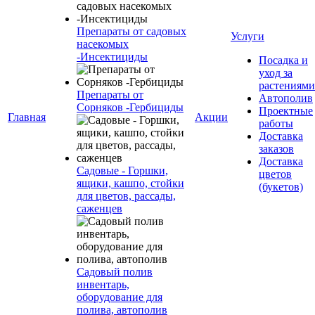
Препараты от садовых
Услуги
насекомых
-Инсектициды
Посадка и
уход за
растениями
Препараты от
Автополив
Сорняков -Гербициды
Проектные
Главная
Акции
работы
Доставка
заказов
Доставка
Садовые - Горшки,
цветов
ящики, кашпо, стойки
(букетов)
для цветов, рассады,
саженцев
Садовый полив
инвентарь,
оборудование для
полива, автополив