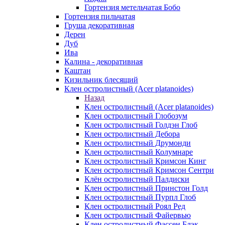
Гортензия метельчатая Бобо
Гортензия пильчатая
Груша декоративная
Дерен
Дуб
Ива
Калина - декоративная
Каштан
Кизильник блесящий
Клен остролистный (Acer platanoides)
Назад
Клен остролистный (Acer platanoides)
Клен остролистный Глобозум
Клен остролистный Голдэн Глоб
Клен остролистный Дебора
Клен остролистный Друмонди
Клен остролистный Колумнаре
Клен остролистный Кримсон Кинг
Клен остролистный Кримсон Сентри
Клён остролистный Палдиски
Клен остролистный Принстoн Голд
Клен остролистный Пурпл Глоб
Клен остролистный Роял Ред
Клен остролистный Файервью
Клен остролистный Фассен Блэк