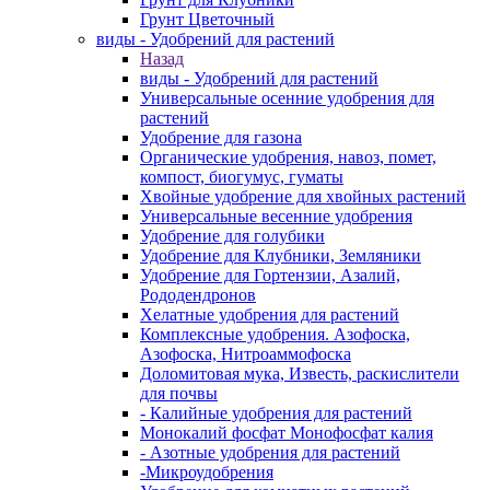
Грунт Цветочный
виды - Удобрений для растений
Назад
виды - Удобрений для растений
Универсальные осенние удобрения для
растений
Удобрение для газона
Органические удобрения, навоз, помет,
компост, биогумус, гуматы
Хвойные удобрение для хвойных растений
Универсальные весенние удобрения
Удобрение для голубики
Удобрение для Клубники, Земляники
Удобрение для Гортензии, Азалий,
Рододендронов
Хелатные удобрения для растений
Комплексные удобрения. Азофоска,
Азофоска, Нитроаммофоска
Доломитовая мука, Известь, раскислители
для почвы
- Калийные удобрения для растений
Монокалий фосфат Монофосфат калия
- Азотные удобрения для растений
-Микроудобрения