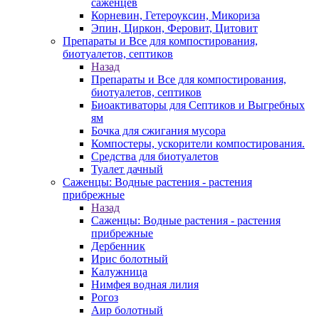
саженцев
Корневин, Гетероуксин, Микориза
Эпин, Циркон, Феровит, Цитовит
Препараты и Все для компостирования,
биотуалетов, септиков
Назад
Препараты и Все для компостирования,
биотуалетов, септиков
Биоактиваторы для Септиков и Выгребных
ям
Бочка для сжигания мусора
Компостеры, ускорители компостирования.
Средства для биотуалетов
Туалет дачный
Саженцы: Водные растения - растения
прибрежные
Назад
Саженцы: Водные растения - растения
прибрежные
Дербенник
Ирис болотный
Калужница
Нимфея водная лилия
Рогоз
Аир болотный