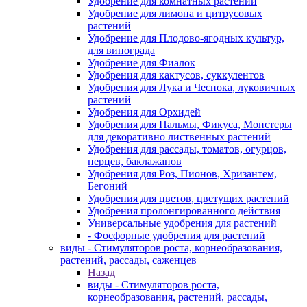
Удобрение для комнатных растений
Удобрение для лимона и цитрусовых
растений
Удобрение для Плодово-ягодных культур,
для винограда
Удобрение для Фиалок
Удобрения для кактусов, суккулентов
Удобрения для Лука и Чеснока, луковичных
растений
Удобрения для Орхидей
Удобрения для Пальмы, Фикуса, Монстеры
для декоративно лиственных растений
Удобрения для рассады, томатов, огурцов,
перцев, баклажанов
Удобрения для Роз, Пионов, Хризантем,
Бегоний
Удобрения для цветов, цветущих растений
Удобрения пролонгированного действия
Универсальные удобрения для растений
- Фосфорные удобрения для растений
виды - Стимуляторов роста, корнеобразования,
растений, рассады, саженцев
Назад
виды - Стимуляторов роста,
корнеобразования, растений, рассады,