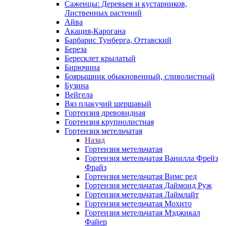
Саженцы: Деревьев и кустарников,
Лиственных растений
Айва
Акация-Карогана
Барбарис Тунберга, Оттавский
Береза
Бересклет крылатый
Бирючина
Боярышник обыкновенный, сливолистный
Бузина
Вейгела
Вяз плакучий шершавый
Гортензия древовидная
Гортензия крупнолистная
Гортензия метельчатая
Назад
Гортензия метельчатая
Гортензия метельчатая Ванилла Фрейз
Фрайз
Гортензия метельчатая Вимс ред
Гортензия метельчатая Даймонд Руж
Гортензия метельчатая Лаймлайт
Гортензия метельчатая Мохито
Гортензия метельчатая Мэджикал
Файер