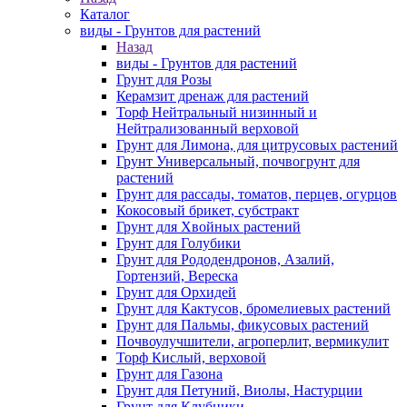
Каталог
виды - Грунтов для растений
Назад
виды - Грунтов для растений
Грунт для Розы
Керамзит дренаж для растений
Торф Нейтральный низинный и
Нейтрализованный верховой
Грунт для Лимона, для цитрусовых растений
Грунт Универсальный, почвогрунт для
растений
Грунт для рассады, томатов, перцев, огурцов
Кокосовый брикет, субстракт
Грунт для Хвойных растений
Грунт для Голубики
Грунт для Рододендронов, Азалий,
Гортензий, Вереска
Грунт для Орхидей
Грунт для Кактусов, бромелиевых растений
Грунт для Пальмы, фикусовых растений
Почвоулучшители, агроперлит, вермикулит
Торф Кислый, верховой
Грунт для Газона
Грунт для Петуний, Виолы, Настурции
Грунт для Клубники