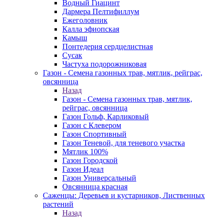
Водный Гиацинт
Дармера Пелтифиллум
Ежеголовник
Калла эфиопская
Камыш
Понтедерия сердцелистная
Сусак
Частуха подорожниковая
Газон - Семена газонных трав, мятлик, рейграс,
овсянница
Назад
Газон - Семена газонных трав, мятлик,
рейграс, овсянница
Газон Гольф, Карликовый
Газон с Клевером
Газон Спортивный
Газон Теневой, для теневого участка
Мятлик 100%
Газон Городской
Газон Идеал
Газон Универсальный
Овсянница красная
Саженцы: Деревьев и кустарников, Лиственных
растений
Назад