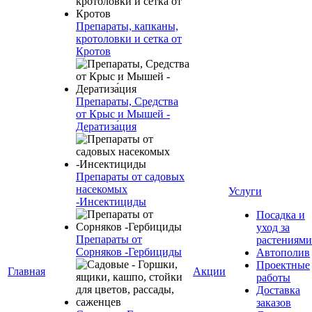
Препараты, капканы,
кротоловки и сетка от
Кротов
Препараты, Средства
от Крыс и Мышей -
Дератиза́ция
Препараты от садовых
насекомых
Услуги
-Инсектициды
Посадка и
уход за
Препараты от
растениями
Сорняков -Гербициды
Автополив
Проектные
Главная
Акции
работы
Доставка
заказов