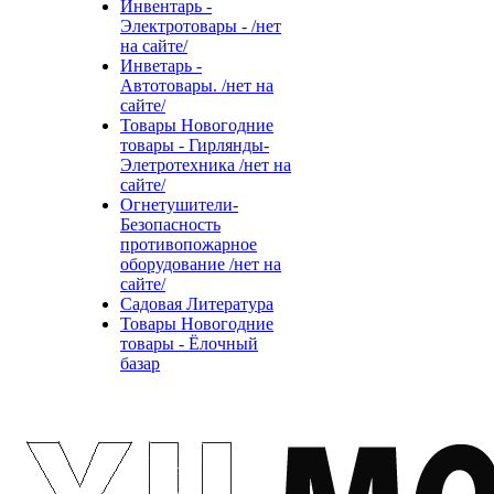
Инвентарь -
Электротовары - /нет
на сайте/
Инветарь -
Автотовары. /нет на
сайте/
Товары Новогодние
товары - Гирлянды-
Элетротехника /нет на
сайте/
Огнетушители-
Безопасность
противопожарное
оборудование /нет на
сайте/
Садовая Литература
Товары Новогодние
товары - Ёлочный
базар