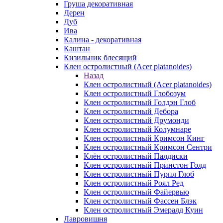
Груша декоративная
Дерен
Дуб
Ива
Калина - декоративная
Каштан
Кизильник блесящий
Клен остролистный (Acer platanoides)
Назад
Клен остролистный (Acer platanoides)
Клен остролистный Глобозум
Клен остролистный Голдэн Глоб
Клен остролистный Дебора
Клен остролистный Друмонди
Клен остролистный Колумнаре
Клен остролистный Кримсон Кинг
Клен остролистный Кримсон Сентри
Клён остролистный Палдиски
Клен остролистный Принстoн Голд
Клен остролистный Пурпл Глоб
Клен остролистный Роял Ред
Клен остролистный Файервью
Клен остролистный Фассен Блэк
Клен остролистный Эмералд Куин
Лавровишня