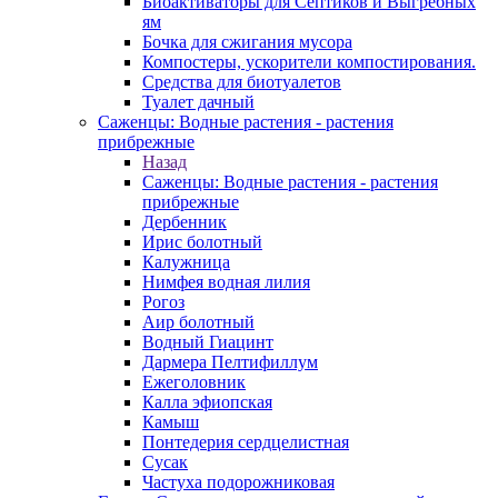
Биоактиваторы для Септиков и Выгребных
ям
Бочка для сжигания мусора
Компостеры, ускорители компостирования.
Средства для биотуалетов
Туалет дачный
Саженцы: Водные растения - растения
прибрежные
Назад
Саженцы: Водные растения - растения
прибрежные
Дербенник
Ирис болотный
Калужница
Нимфея водная лилия
Рогоз
Аир болотный
Водный Гиацинт
Дармера Пелтифиллум
Ежеголовник
Калла эфиопская
Камыш
Понтедерия сердцелистная
Сусак
Частуха подорожниковая