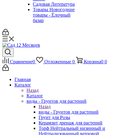
Садовая Литература
Товары Новогодние
товары - Ёлочный
базар
Сравнение
0
Отложенные
0
Корзина
0
0
Главная
Каталог
Назад
Каталог
виды - Грунтов для растений
Назад
виды - Грунтов для растений
Грунт для Розы
Керамзит дренаж для растений
Торф Нейтральный низинный и
Нейтрализованный верховой