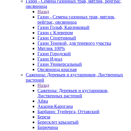
Газон - Семена газонных трав, мятлик, рейграс,
овсянница
Назад
Газон - Семена газонных трав, мятлик,
рейграс, овсянница
Газон Гольф, Карликовый
Газон с Клевером
Газон Спортивный
Газон Теневой, для теневого участка
Мятлик 100%
Газон Городской
Газон Идеал
Газон Универсальный
Овсянница красная
Саженцы: Деревьев и кустарников, Лиственных
растений
Назад
Саженцы: Деревьев и кустарников,
Лиственных растений
Айва
Акация-Карогана
Барбарис Тунберга, Оттавский
Береза
Бересклет крылатый
Бирючина