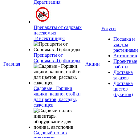
Дератиза́ция
Препараты от садовых
Услуги
насекомых
-Инсектициды
Посадка и
уход за
растениями
Препараты от
Автополив
Сорняков -Гербициды
Проектные
Главная
Акции
работы
Доставка
заказов
Доставка
Садовые - Горшки,
цветов
ящики, кашпо, стойки
(букетов)
для цветов, рассады,
саженцев
Садовый полив