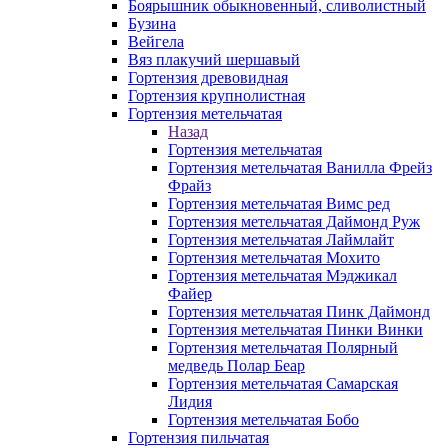
Боярышник обыкновенный, сливолистный
Бузина
Вейгела
Вяз плакучий шершавый
Гортензия древовидная
Гортензия крупнолистная
Гортензия метельчатая
Назад
Гортензия метельчатая
Гортензия метельчатая Ванилла Фрейз
Фрайз
Гортензия метельчатая Вимс ред
Гортензия метельчатая Даймонд Руж
Гортензия метельчатая Лаймлайт
Гортензия метельчатая Мохито
Гортензия метельчатая Мэджикал
Файер
Гортензия метельчатая Пинк Даймонд
Гортензия метельчатая Пинки Винки
Гортензия метельчатая Полярный
медведь Полар Беар
Гортензия метельчатая Самарская
Лидия
Гортензия метельчатая Бобо
Гортензия пильчатая