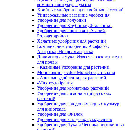
компост, биогумус, гуматы
Хвойные удобрение для хвойных растений
Универсальные весенние удобрения
Удобрение для голубики
Удобрение для Клубники, Земляники
Удобрение для Гортензии, Азалий,
Рододендронов
Хелатные удобрения для растений
Комплексные удобрения. Азофоска,
Азофоска, Нитроаммофоска
Доломитовая мука, Известь, раскислители
для почвы
- Калийные удобрения для растений
Монокалий фосфат Монофосфат калия
- Азотные удобрения для растений
-Микроудобрения
Удобрение для комнатных растений
Удобрение для лимона и цитрусовых
растений
Удобрение для Плодово-ягодных культур,
для винограда
Удобрение для Фиалок
Удобрения для кактусов, суккулентов
Удобрения для Лука и Чеснока, луковичных
растений