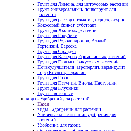
Грунт для Лимона, для цитрусовых растений
Грунт Универсальный, почвогрунт для
растений
Грунт для рассады, томатов, перцев, огурцов
Кокосовый брикет, субстракт
Грунт для Хвойных растений
Грунт для Голубики
Грунт для Рододендронов, Азалий,
Гортензий, Вереска
Грунт для Орхидей
Грунт для Кактусов, бромелиевых растений
Грунт для Пальмы, фикусовых растений
Почвоулучшители, агроперлит, вермикулит
Торф Кислый, верховой
Грунт для Газона
Грунт для Петуний, Виолы, Настурции
Грунт для Клубники
Грунт Цветочный
виды - Удобрений для растений
Назад
виды - Удобрений для растений
Универсальные осенние удобрения для
растений
Удобрение для газона
Органические удобрения, навоз, помет,