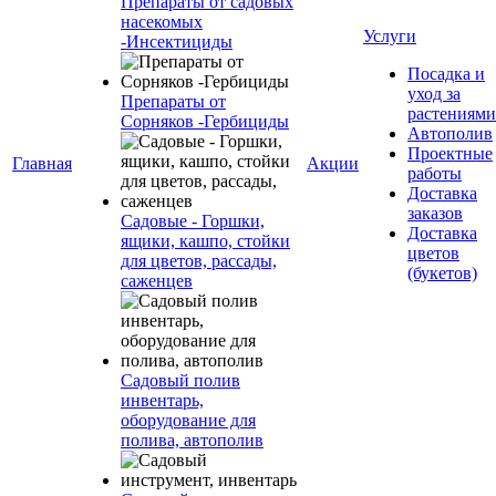
Препараты от садовых
насекомых
Услуги
-Инсектициды
Посадка и
уход за
Препараты от
растениями
Сорняков -Гербициды
Автополив
Проектные
Главная
Акции
работы
Доставка
заказов
Садовые - Горшки,
Доставка
ящики, кашпо, стойки
цветов
для цветов, рассады,
(букетов)
саженцев
Садовый полив
инвентарь,
оборудование для
полива, автополив