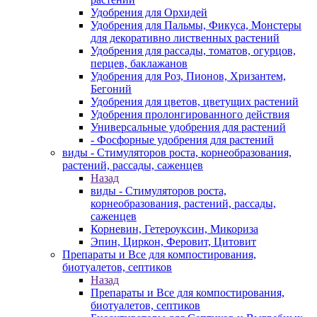
Удобрения для Орхидей
Удобрения для Пальмы, Фикуса, Монстеры
для декоративно лиственных растений
Удобрения для рассады, томатов, огурцов,
перцев, баклажанов
Удобрения для Роз, Пионов, Хризантем,
Бегоний
Удобрения для цветов, цветущих растений
Удобрения пролонгированного действия
Универсальные удобрения для растений
- Фосфорные удобрения для растений
виды - Стимуляторов роста, корнеобразования,
растений, рассады, саженцев
Назад
виды - Стимуляторов роста,
корнеобразования, растений, рассады,
саженцев
Корневин, Гетероуксин, Микориза
Эпин, Циркон, Феровит, Цитовит
Препараты и Все для компостирования,
биотуалетов, септиков
Назад
Препараты и Все для компостирования,
биотуалетов, септиков