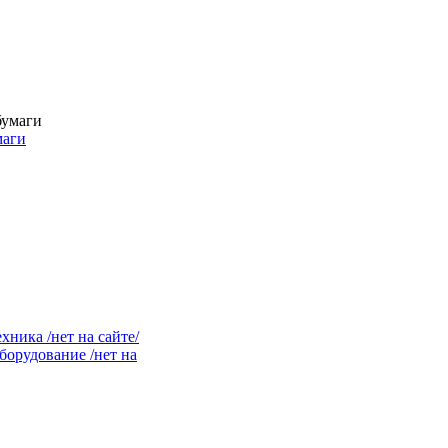
маги
ника /нет на сайте/
орудование /нет на