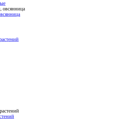
ные
 овсянница
растений
стений