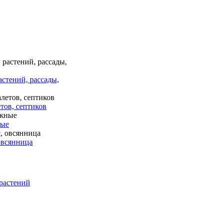
астений, рассады,
тов, септиков
ные
 овсянница
растений