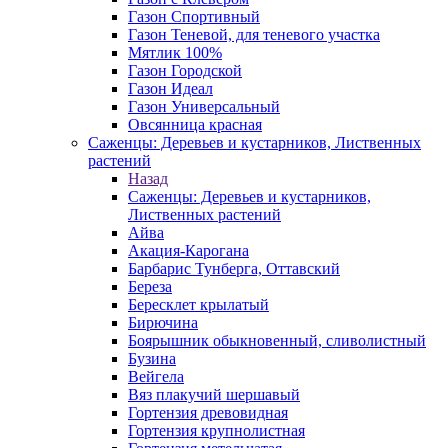
Газон Спортивный
Газон Теневой, для теневого участка
Мятлик 100%
Газон Городской
Газон Идеал
Газон Универсальный
Овсянница красная
Саженцы: Деревьев и кустарников, Лиственных
растений
Назад
Саженцы: Деревьев и кустарников,
Лиственных растений
Айва
Акация-Карогана
Барбарис Тунберга, Оттавский
Береза
Бересклет крылатый
Бирючина
Боярышник обыкновенный, сливолистный
Бузина
Вейгела
Вяз плакучий шершавый
Гортензия древовидная
Гортензия крупнолистная