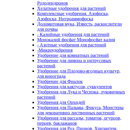
Рододендронов
Хелатные удобрения для растений
Комплексные удобрения. Азофоска,
Азофоска, Нитроаммофоска
Доломитовая мука, Известь, раскислители
для почвы
- Калийные удобрения для растений
Монокалий фосфат Монофосфат калия
- Азотные удобрения для растений
-Микроудобрения
Удобрение для комнатных растений
Удобрение для лимона и цитрусовых
растений
Удобрение для Плодово-ягодных культур,
для винограда
Удобрение для Фиалок
Удобрения для кактусов, суккулентов
Удобрения для Лука и Чеснока, луковичных
растений
Удобрения для Орхидей
Удобрения для Пальмы, Фикуса, Монстеры
для декоративно лиственных растений
Удобрения для рассады, томатов, огурцов,
перцев, баклажанов
Удобрения для Роз, Пионов, Хризантем,