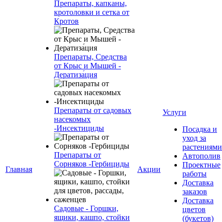
Препараты, капканы,
кротоловки и сетка от
Кротов
Препараты, Средства
от Крыс и Мышей -
Дератиза́ция
Препараты от садовых
Услуги
насекомых
-Инсектициды
Посадка и
уход за
растениями
Препараты от
Автополив
Сорняков -Гербициды
Проектные
Главная
Акции
работы
Доставка
заказов
Доставка
Садовые - Горшки,
цветов
ящики, кашпо, стойки
(букетов)