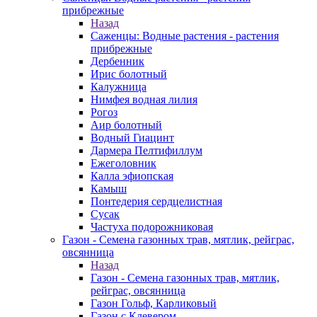
прибрежные
Назад
Саженцы: Водные растения - растения
прибрежные
Дербенник
Ирис болотный
Калужница
Нимфея водная лилия
Рогоз
Аир болотный
Водный Гиацинт
Дармера Пелтифиллум
Ежеголовник
Калла эфиопская
Камыш
Понтедерия сердцелистная
Сусак
Частуха подорожниковая
Газон - Семена газонных трав, мятлик, рейграс,
овсянница
Назад
Газон - Семена газонных трав, мятлик,
рейграс, овсянница
Газон Гольф, Карликовый
Газон с Клевером