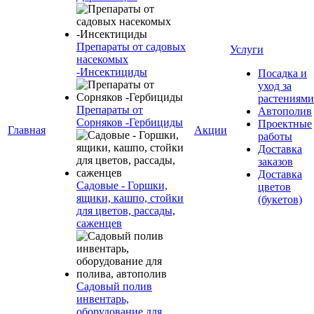
Препараты от садовых
Услуги
насекомых
-Инсектициды
Посадка и
уход за
растениями
Препараты от
Автополив
Сорняков -Гербициды
Проектные
Главная
Акции
работы
Доставка
заказов
Доставка
Садовые - Горшки,
цветов
ящики, кашпо, стойки
(букетов)
для цветов, рассады,
саженцев
Садовый полив
инвентарь,
оборудование для