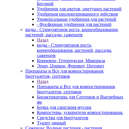
Бегоний
Удобрения для цветов, цветущих растений
Удобрения пролонгированного действия
Универсальные удобрения для растений
- Фосфорные удобрения для растений
виды - Стимуляторов роста, корнеобразования,
растений, рассады, саженцев
Назад
виды - Стимуляторов роста,
корнеобразования, растений, рассады,
саженцев
Корневин, Гетероуксин, Микориза
Эпин, Циркон, Феровит, Цитовит
Препараты и Все для компостирования,
биотуалетов, септиков
Назад
Препараты и Все для компостирования,
биотуалетов, септиков
Биоактиваторы для Септиков и Выгребных
ям
Бочка для сжигания мусора
Компостеры, ускорители компостирования.
Средства для биотуалетов
Туалет дачный
Саженцы: Водные растения - растения