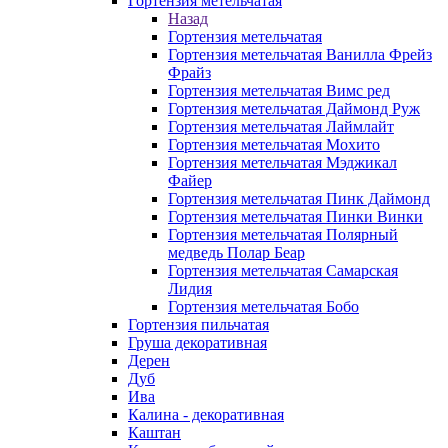
Гортензия метельчатая
Назад
Гортензия метельчатая
Гортензия метельчатая Ванилла Фрейз
Фрайз
Гортензия метельчатая Вимс ред
Гортензия метельчатая Даймонд Руж
Гортензия метельчатая Лаймлайт
Гортензия метельчатая Мохито
Гортензия метельчатая Мэджикал
Файер
Гортензия метельчатая Пинк Даймонд
Гортензия метельчатая Пинки Винки
Гортензия метельчатая Полярный
медведь Полар Беар
Гортензия метельчатая Самарская
Лидия
Гортензия метельчатая Бобо
Гортензия пильчатая
Груша декоративная
Дерен
Дуб
Ива
Калина - декоративная
Каштан