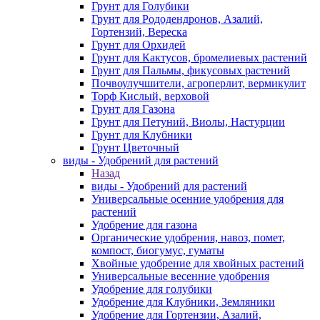
Грунт для Голубики
Грунт для Рододендронов, Азалий,
Гортензий, Вереска
Грунт для Орхидей
Грунт для Кактусов, бромелиевых растений
Грунт для Пальмы, фикусовых растений
Почвоулучшители, агроперлит, вермикулит
Торф Кислый, верховой
Грунт для Газона
Грунт для Петуний, Виолы, Настурции
Грунт для Клубники
Грунт Цветочный
виды - Удобрений для растений
Назад
виды - Удобрений для растений
Универсальные осенние удобрения для
растений
Удобрение для газона
Органические удобрения, навоз, помет,
компост, биогумус, гуматы
Хвойные удобрение для хвойных растений
Универсальные весенние удобрения
Удобрение для голубики
Удобрение для Клубники, Земляники
Удобрение для Гортензии, Азалий,