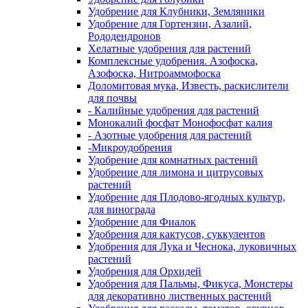
Удобрение для Клубники, Земляники
Удобрение для Гортензии, Азалий,
Рододендронов
Хелатные удобрения для растений
Комплексные удобрения. Азофоска,
Азофоска, Нитроаммофоска
Доломитовая мука, Известь, раскислители
для почвы
- Калийные удобрения для растений
Монокалий фосфат Монофосфат калия
- Азотные удобрения для растений
-Микроудобрения
Удобрение для комнатных растений
Удобрение для лимона и цитрусовых
растений
Удобрение для Плодово-ягодных культур,
для винограда
Удобрение для Фиалок
Удобрения для кактусов, суккулентов
Удобрения для Лука и Чеснока, луковичных
растений
Удобрения для Орхидей
Удобрения для Пальмы, Фикуса, Монстеры
для декоративно лиственных растений