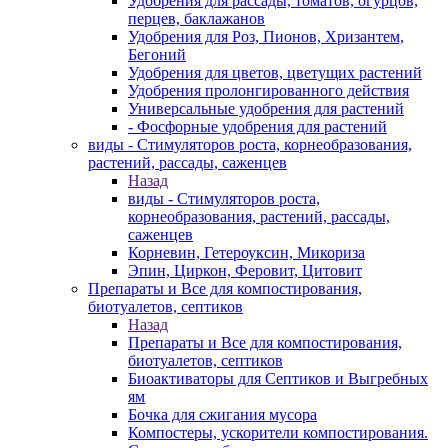
Удобрения для рассады, томатов, огурцов,
перцев, баклажанов
Удобрения для Роз, Пионов, Хризантем,
Бегоний
Удобрения для цветов, цветущих растений
Удобрения пролонгированного действия
Универсальные удобрения для растений
- Фосфорные удобрения для растений
виды - Стимуляторов роста, корнеобразования,
растений, рассады, саженцев
Назад
виды - Стимуляторов роста,
корнеобразования, растений, рассады,
саженцев
Корневин, Гетероуксин, Микориза
Эпин, Циркон, Феровит, Цитовит
Препараты и Все для компостирования,
биотуалетов, септиков
Назад
Препараты и Все для компостирования,
биотуалетов, септиков
Биоактиваторы для Септиков и Выгребных
ям
Бочка для сжигания мусора
Компостеры, ускорители компостирования.