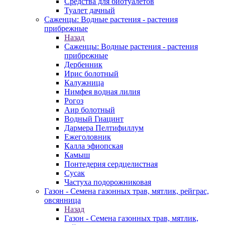
Средства для биотуалетов
Туалет дачный
Саженцы: Водные растения - растения
прибрежные
Назад
Саженцы: Водные растения - растения
прибрежные
Дербенник
Ирис болотный
Калужница
Нимфея водная лилия
Рогоз
Аир болотный
Водный Гиацинт
Дармера Пелтифиллум
Ежеголовник
Калла эфиопская
Камыш
Понтедерия сердцелистная
Сусак
Частуха подорожниковая
Газон - Семена газонных трав, мятлик, рейграс,
овсянница
Назад
Газон - Семена газонных трав, мятлик,