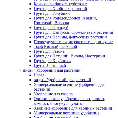
Кокосовый брикет, субстракт
Грунт для Хвойных растений
Грунт для Голубики
Грунт для Рододендронов, Азалий,
Гортензий, Вереска
Грунт для Орхидей
Грунт для Кактусов, бромелиевых растений
Грунт для Пальмы, фикусовых растений
Почвоулучшители, агроперлит, вермикулит
Торф Кислый, верховой
Грунт для Газона
Грунт для Петуний, Виолы, Настурции
Грунт для Клубники
Грунт Цветочный
виды - Удобрений для растений
Назад
виды - Удобрений для растений
Универсальные осенние удобрения для
растений
Удобрение для газона
Органические удобрения, навоз, помет,
компост, биогумус, гуматы
Хвойные удобрение для хвойных растений
Универсальные весенние удобрения
Удобрение для голубики