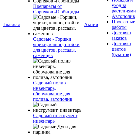
уход за
Препараты от
растениями
Сорняков -Гербициды
Автополив
Проектные
Главная
Акции
работы
Доставка
заказов
Садовые - Горшки,
Доставка
ящики, кашпо, стойки
цветов
для цветов, рассады,
(букетов)
саженцев
Садовый полив
инвентарь,
оборудование для
полива, автополив
Садовый инструмент,
инвентарь