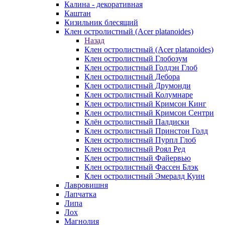
Калина - декоративная
Каштан
Кизильник блесящий
Клен остролистный (Acer platanoides)
Назад
Клен остролистный (Acer platanoides)
Клен остролистный Глобозум
Клен остролистный Голдэн Глоб
Клен остролистный Дебора
Клен остролистный Друмонди
Клен остролистный Колумнаре
Клен остролистный Кримсон Кинг
Клен остролистный Кримсон Сентри
Клён остролистный Палдиски
Клен остролистный Принстoн Голд
Клен остролистный Пурпл Глоб
Клен остролистный Роял Ред
Клен остролистный Файервью
Клен остролистный Фассен Блэк
Клен остролистный Эмералд Куин
Лавровишня
Лапчатка
Липа
Лох
Магнолия