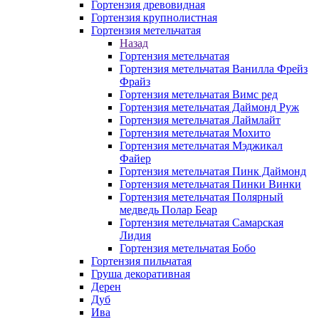
Гортензия древовидная
Гортензия крупнолистная
Гортензия метельчатая
Назад
Гортензия метельчатая
Гортензия метельчатая Ванилла Фрейз
Фрайз
Гортензия метельчатая Вимс ред
Гортензия метельчатая Даймонд Руж
Гортензия метельчатая Лаймлайт
Гортензия метельчатая Мохито
Гортензия метельчатая Мэджикал
Файер
Гортензия метельчатая Пинк Даймонд
Гортензия метельчатая Пинки Винки
Гортензия метельчатая Полярный
медведь Полар Беар
Гортензия метельчатая Самарская
Лидия
Гортензия метельчатая Бобо
Гортензия пильчатая
Груша декоративная
Дерен
Дуб
Ива