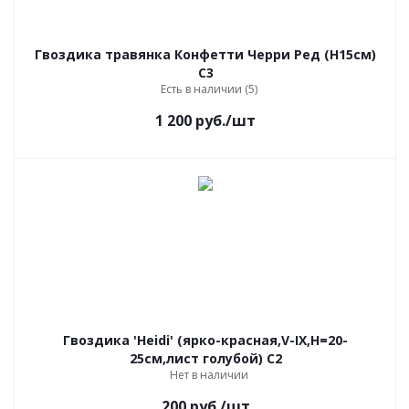
Гвоздика травянка Конфетти Черри Ред (Н15см)
C3
Есть в наличии (5)
1 200
руб.
/шт
Гвоздика 'Heidi' (ярко-красная,V-IХ,Н=20-
25см,лист голубой) C2
Нет в наличии
200
руб.
/шт