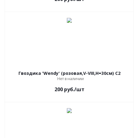
Гвоздика 'Wendy' (розовая,V-VIII,Н=30см) C2
Нет в наличии
200
руб.
/шт