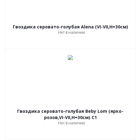
Гвоздика серовато-голубая Alena (VI-VII,Н=30см)
Нет в наличии
Гвоздика серовато-голубая Beby Lom (ярко-
розов,VI-VII,Н=30см) С1
Нет в наличии