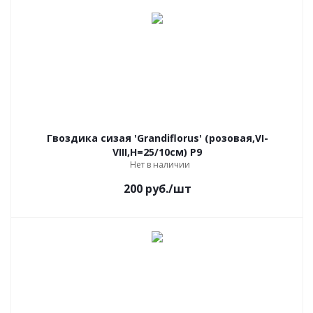
Гвоздика сизая 'Grandiflorus' (розовая,VI-
VIII,Н=25/10см) Р9
Нет в наличии
200
руб.
/шт