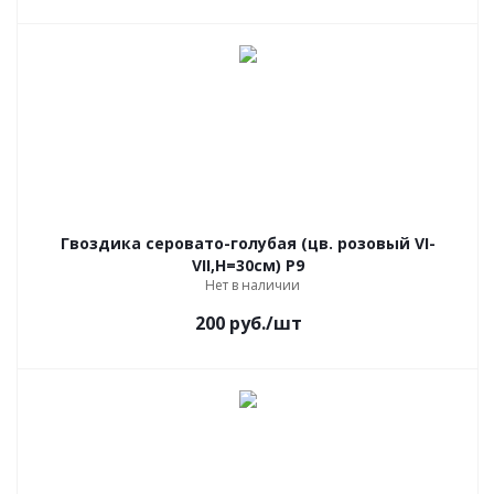
Гвоздика серовато-голубая (цв. розовый VI-
VII,Н=30см) Р9
Нет в наличии
200
руб.
/шт