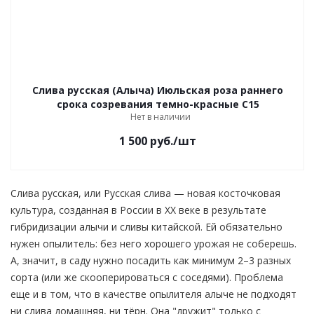
Слива русская (Алыча) Июльская роза раннего
срока созревания темно-красные С15
Нет в наличии
1 500
руб.
/шт
Слива русская, или Русская слива — новая косточковая
культура, созданная в России в XX веке в результате
гибридизации алычи и сливы китайской. Ей обязательно
нужен опылитель: без него хорошего урожая не соберешь.
А, значит, в саду нужно посадить как минимум 2–3 разных
сорта (или же скооперироваться с соседями). Проблема
еще и в том, что в качестве опылителя алыче не подходят
ни слива домашняя, ни тёрн. Она "дружит" только с