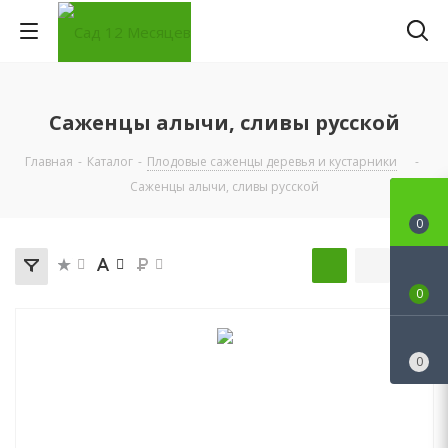
Саженцы алычи, сливы русской
Главная
-
Каталог
-
Плодовые саженцы деревья и кустарники
-
Саженцы алычи, сливы русской
0
0
0