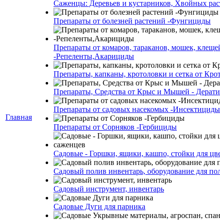
Саженцы: Деревьев и кустарников, Хвойных ра
Препараты от болезней растений -Фунгициды
Препараты от комаров, тараканов, мошек, клеще
-Репеленты,Акарициды
Препараты, капканы, кротоловки и сетка от Кро
Препараты, Средства от Крыс и Мышей - Дерати
Препараты от садовых насекомых -Инсектициды
Главная
Препараты от Сорняков -Гербициды
Садовые - Горшки, ящики, кашпо, стойки для цве
Садовый полив инвентарь, оборудование для по
Садовый инструмент, инвентарь
Садовые Дуги для парника