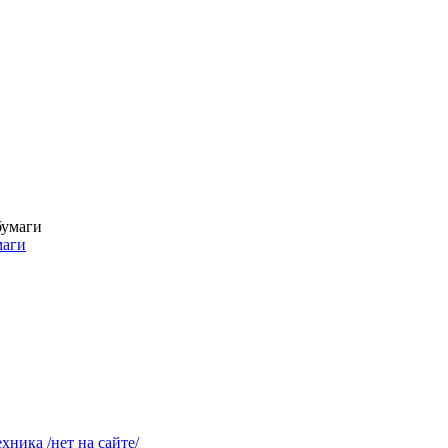
маги
ника /нет на сайте/