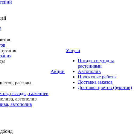
стений
й
тов
Услуги
за́ция
Посадка и уход за
растениями
Акции
Автополив
Проектные работы
Доставка заказов
Доставка цветов (букетов)
тов, рассады, саженцев
лива, автополив