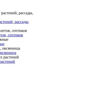
астений, рассады,
тов, септиков
ные
 овсянница
растений