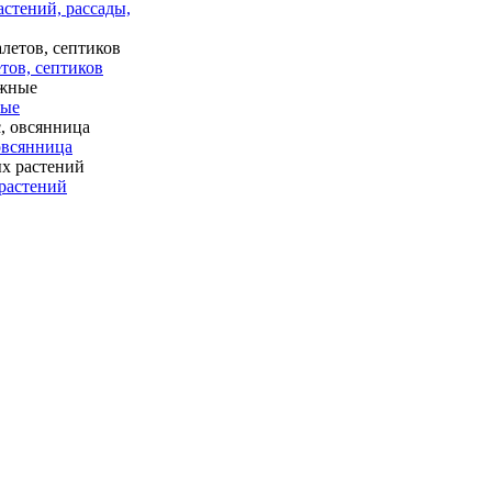
астений, рассады,
тов, септиков
ные
 овсянница
растений