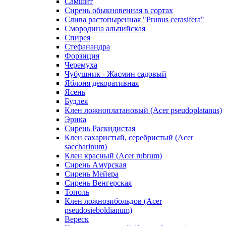
Самшит
Сирень обыкновенная в сортах
Слива растопыренная "Prunus cerasifera"
Смородина альпийская
Спирея
Стефанандра
Форзиция
Черемуха
Чубушник - Жасмин садовый
Яблоня декоративная
Ясень
Будлея
Клен ложноплатановый (Acer pseudoplatanus)
Эрика
Сирень Раскидистая
Клен сахаристый, серебристый (Acer
saccharinum)
Клен красный (Acer rubrum)
Сирень Амурская
Сирень Мейера
Сирень Венгерская
Тополь
Клен ложнозибольдов (Acer
pseudosieboldianum)
Вереск