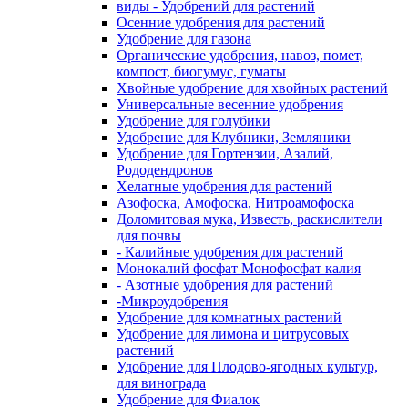
виды - Удобрений для растений
Осенние удобрения для растений
Удобрение для газона
Органические удобрения, навоз, помет,
компост, биогумус, гуматы
Хвойные удобрение для хвойных растений
Универсальные весенние удобрения
Удобрение для голубики
Удобрение для Клубники, Земляники
Удобрение для Гортензии, Азалий,
Рододендронов
Хелатные удобрения для растений
Азофоска, Амофоска, Нитроамофоска
Доломитовая мука, Известь, раскислители
для почвы
- Калийные удобрения для растений
Монокалий фосфат Монофосфат калия
- Азотные удобрения для растений
-Микроудобрения
Удобрение для комнатных растений
Удобрение для лимона и цитрусовых
растений
Удобрение для Плодово-ягодных культур,
для винограда
Удобрение для Фиалок