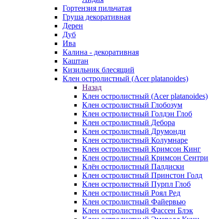
Гортензия пильчатая
Груша декоративная
Дерен
Дуб
Ива
Калина - декоративная
Каштан
Кизильник блесящий
Клен остролистный (Acer platanoides)
Назад
Клен остролистный (Acer platanoides)
Клен остролистный Глобозум
Клен остролистный Голдэн Глоб
Клен остролистный Дебора
Клен остролистный Друмонди
Клен остролистный Колумнаре
Клен остролистный Кримсон Кинг
Клен остролистный Кримсон Сентри
Клён остролистный Палдиски
Клен остролистный Принстoн Голд
Клен остролистный Пурпл Глоб
Клен остролистный Роял Ред
Клен остролистный Файервью
Клен остролистный Фассен Блэк