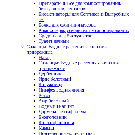
Препараты и Все для компостирования,
биотуалетов, септиков
Биоактиваторы для Септиков и Выгребных
ям
Бочка для сжигания мусора
Компостеры, ускорители компостирования.
Средства для биотуалетов
Туалет дачный
Саженцы: Водные растения - растения
прибрежные
Назад
Саженцы: Водные растения - растения
прибрежные
Дербенник
Ирис болотный
Калужница
Нимфея водная лилия
Рогоз
Аир болотный
Водный Гиацинт
Дармера Пелтифиллум
Ежеголовник
Калла эфиопская
Камыш
Понтедерия сердцелистная