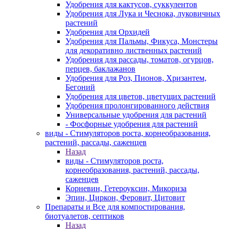
Удобрения для кактусов, суккулентов
Удобрения для Лука и Чеснока, луковичных
растений
Удобрения для Орхидей
Удобрения для Пальмы, Фикуса, Монстеры
для декоративно лиственных растений
Удобрения для рассады, томатов, огурцов,
перцев, баклажанов
Удобрения для Роз, Пионов, Хризантем,
Бегоний
Удобрения для цветов, цветущих растений
Удобрения пролонгированного действия
Универсальные удобрения для растений
- Фосфорные удобрения для растений
виды - Стимуляторов роста, корнеобразования,
растений, рассады, саженцев
Назад
виды - Стимуляторов роста,
корнеобразования, растений, рассады,
саженцев
Корневин, Гетероуксин, Микориза
Эпин, Циркон, Феровит, Цитовит
Препараты и Все для компостирования,
биотуалетов, септиков
Назад