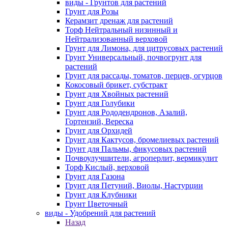
виды - Грунтов для растений
Грунт для Розы
Керамзит дренаж для растений
Торф Нейтральный низинный и
Нейтрализованный верховой
Грунт для Лимона, для цитрусовых растений
Грунт Универсальный, почвогрунт для
растений
Грунт для рассады, томатов, перцев, огурцов
Кокосовый брикет, субстракт
Грунт для Хвойных растений
Грунт для Голубики
Грунт для Рододендронов, Азалий,
Гортензий, Вереска
Грунт для Орхидей
Грунт для Кактусов, бромелиевых растений
Грунт для Пальмы, фикусовых растений
Почвоулучшители, агроперлит, вермикулит
Торф Кислый, верховой
Грунт для Газона
Грунт для Петуний, Виолы, Настурции
Грунт для Клубники
Грунт Цветочный
виды - Удобрений для растений
Назад