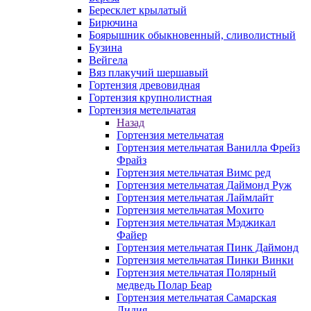
Бересклет крылатый
Бирючина
Боярышник обыкновенный, сливолистный
Бузина
Вейгела
Вяз плакучий шершавый
Гортензия древовидная
Гортензия крупнолистная
Гортензия метельчатая
Назад
Гортензия метельчатая
Гортензия метельчатая Ванилла Фрейз
Фрайз
Гортензия метельчатая Вимс ред
Гортензия метельчатая Даймонд Руж
Гортензия метельчатая Лаймлайт
Гортензия метельчатая Мохито
Гортензия метельчатая Мэджикал
Файер
Гортензия метельчатая Пинк Даймонд
Гортензия метельчатая Пинки Винки
Гортензия метельчатая Полярный
медведь Полар Беар
Гортензия метельчатая Самарская
Лидия