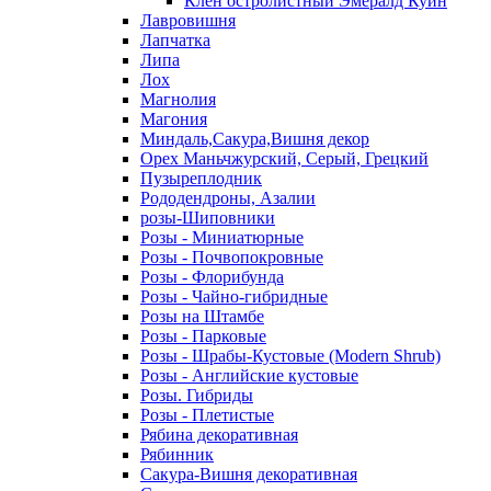
Клен остролистный Эмералд Куин
Лавровишня
Лапчатка
Липа
Лох
Магнолия
Магония
Миндаль,Сакура,Вишня декор
Орех Маньчжурский, Серый, Грецкий
Пузыреплодник
Рододендроны, Азалии
розы-Шиповники
Розы - Миниатюрные
Розы - Почвопокровные
Розы - Флорибунда
Розы - Чайно-гибридные
Розы на Штамбе
Розы - Парковые
Розы - Шрабы-Кустовые (Modern Shrub)
Розы - Английские кустовые
Розы. Гибриды
Розы - Плетистые
Рябина декоративная
Рябинник
Сакура-Вишня декоративная