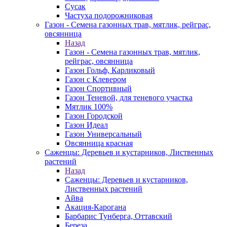
Сусак
Частуха подорожниковая
Газон - Семена газонных трав, мятлик, рейграс,
овсянница
Назад
Газон - Семена газонных трав, мятлик,
рейграс, овсянница
Газон Гольф, Карликовый
Газон с Клевером
Газон Спортивный
Газон Теневой, для теневого участка
Мятлик 100%
Газон Городской
Газон Идеал
Газон Универсальный
Овсянница красная
Саженцы: Деревьев и кустарников, Лиственных
растений
Назад
Саженцы: Деревьев и кустарников,
Лиственных растений
Айва
Акация-Карогана
Барбарис Тунберга, Оттавский
Береза