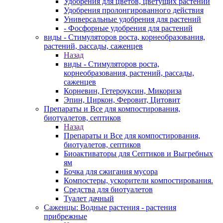
Удобрения для цветов, цветущих растений
Удобрения пролонгированного действия
Универсальные удобрения для растений
- Фосфорные удобрения для растений
виды - Стимуляторов роста, корнеобразования,
растений, рассады, саженцев
Назад
виды - Стимуляторов роста,
корнеобразования, растений, рассады,
саженцев
Корневин, Гетероуксин, Микориза
Эпин, Циркон, Феровит, Цитовит
Препараты и Все для компостирования,
биотуалетов, септиков
Назад
Препараты и Все для компостирования,
биотуалетов, септиков
Биоактиваторы для Септиков и Выгребных
ям
Бочка для сжигания мусора
Компостеры, ускорители компостирования.
Средства для биотуалетов
Туалет дачный
Саженцы: Водные растения - растения
прибрежные