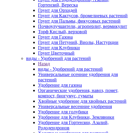
Гортензий, Вереска
Грунт для Орхидей
Грунт для Кактусов, бромелиевых растений
Грунт для Пальмы, фикусовых растений
Почвоулучшители, агроперлит, вермикулит
Торф Кислый, верховой
Грунт для Газона
Грунт для Петуний, Виолы, Настурции
Грунт для Клубники
Грунт Цветочный
виды - Удобрений для растений
Назад
виды - Удобрений для растений
Универсальные осенние удобрения для
растений
Удобрение для газона
Органические удобрения, навоз, помет,
компост, биогумус, гуматы
Хвойные удобрение для хвойных растений
Универсальные весенние удобрения
Удобрение для голубики
Удобрение для Клубники, Земляники
Удобрение для Гортензии, Азалий,
Рододендронов