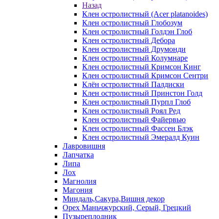
Назад
Клен остролистный (Acer platanoides)
Клен остролистный Глобозум
Клен остролистный Голдэн Глоб
Клен остролистный Дебора
Клен остролистный Друмонди
Клен остролистный Колумнаре
Клен остролистный Кримсон Кинг
Клен остролистный Кримсон Сентри
Клён остролистный Палдиски
Клен остролистный Принстoн Голд
Клен остролистный Пурпл Глоб
Клен остролистный Роял Ред
Клен остролистный Файервью
Клен остролистный Фассен Блэк
Клен остролистный Эмералд Куин
Лавровишня
Лапчатка
Липа
Лох
Магнолия
Магония
Миндаль,Сакура,Вишня декор
Орех Маньчжурский, Серый, Грецкий
Пузыреплодник