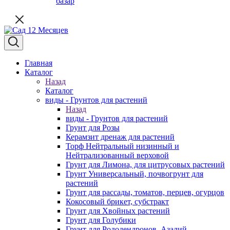
базар
Главная
Каталог
Назад
Каталог
виды - Грунтов для растений
Назад
виды - Грунтов для растений
Грунт для Розы
Керамзит дренаж для растений
Торф Нейтральный низинный и
Нейтрализованный верховой
Грунт для Лимона, для цитрусовых растений
Грунт Универсальный, почвогрунт для
растений
Грунт для рассады, томатов, перцев, огурцов
Кокосовый брикет, субстракт
Грунт для Хвойных растений
Грунт для Голубики
Грунт для Рододендронов, Азалий,