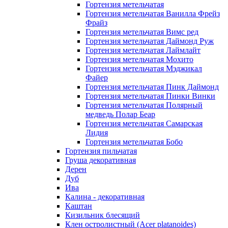
Гортензия метельчатая
Гортензия метельчатая Ванилла Фрейз
Фрайз
Гортензия метельчатая Вимс ред
Гортензия метельчатая Даймонд Руж
Гортензия метельчатая Лаймлайт
Гортензия метельчатая Мохито
Гортензия метельчатая Мэджикал
Файер
Гортензия метельчатая Пинк Даймонд
Гортензия метельчатая Пинки Винки
Гортензия метельчатая Полярный
медведь Полар Беар
Гортензия метельчатая Самарская
Лидия
Гортензия метельчатая Бобо
Гортензия пильчатая
Груша декоративная
Дерен
Дуб
Ива
Калина - декоративная
Каштан
Кизильник блесящий
Клен остролистный (Acer platanoides)