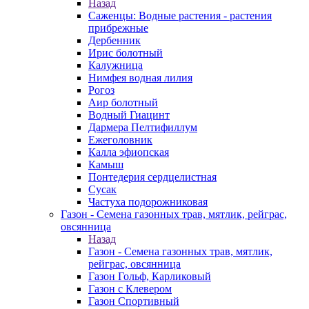
Назад
Саженцы: Водные растения - растения
прибрежные
Дербенник
Ирис болотный
Калужница
Нимфея водная лилия
Рогоз
Аир болотный
Водный Гиацинт
Дармера Пелтифиллум
Ежеголовник
Калла эфиопская
Камыш
Понтедерия сердцелистная
Сусак
Частуха подорожниковая
Газон - Семена газонных трав, мятлик, рейграс,
овсянница
Назад
Газон - Семена газонных трав, мятлик,
рейграс, овсянница
Газон Гольф, Карликовый
Газон с Клевером
Газон Спортивный