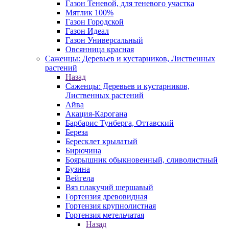
Газон Теневой, для теневого участка
Мятлик 100%
Газон Городской
Газон Идеал
Газон Универсальный
Овсянница красная
Саженцы: Деревьев и кустарников, Лиственных
растений
Назад
Саженцы: Деревьев и кустарников,
Лиственных растений
Айва
Акация-Карогана
Барбарис Тунберга, Оттавский
Береза
Бересклет крылатый
Бирючина
Боярышник обыкновенный, сливолистный
Бузина
Вейгела
Вяз плакучий шершавый
Гортензия древовидная
Гортензия крупнолистная
Гортензия метельчатая
Назад