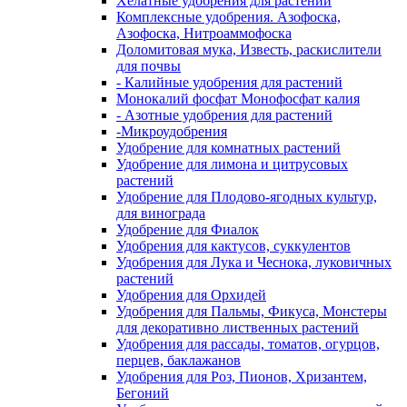
Хелатные удобрения для растений
Комплексные удобрения. Азофоска,
Азофоска, Нитроаммофоска
Доломитовая мука, Известь, раскислители
для почвы
- Калийные удобрения для растений
Монокалий фосфат Монофосфат калия
- Азотные удобрения для растений
-Микроудобрения
Удобрение для комнатных растений
Удобрение для лимона и цитрусовых
растений
Удобрение для Плодово-ягодных культур,
для винограда
Удобрение для Фиалок
Удобрения для кактусов, суккулентов
Удобрения для Лука и Чеснока, луковичных
растений
Удобрения для Орхидей
Удобрения для Пальмы, Фикуса, Монстеры
для декоративно лиственных растений
Удобрения для рассады, томатов, огурцов,
перцев, баклажанов
Удобрения для Роз, Пионов, Хризантем,
Бегоний