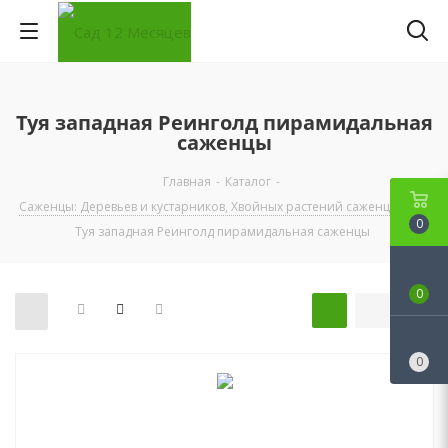
Туя западная Реинголд пирамидальная
саженцы
Главная
-
Каталог
-
Саженцы: Деревьев и кустарников, Хвойных растений саженцы
-
0
Туя западная Реинголд пирамидальная саженцы
0
0