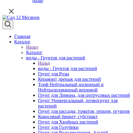
базар
Главная
Каталог
Назад
Каталог
виды - Грунтов для растений
Назад
виды - Грунтов для растений
Грунт для Розы
Керамзит дренаж для растений
Торф Нейтральный низинный и
Нейтрализованный верховой
Грунт для Лимона, для цитрусовых растений
Грунт Универсальный, почвогрунт для
растений
Грунт для рассады, томатов, перцев, огурцов
Кокосовый брикет, субстракт
Грунт для Хвойных растений
Грунт для Голубики
Грунт для Рододендронов, Азалий,