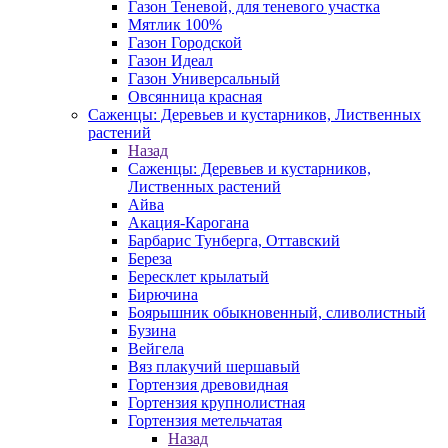
Газон Теневой, для теневого участка
Мятлик 100%
Газон Городской
Газон Идеал
Газон Универсальный
Овсянница красная
Саженцы: Деревьев и кустарников, Лиственных
растений
Назад
Саженцы: Деревьев и кустарников,
Лиственных растений
Айва
Акация-Карогана
Барбарис Тунберга, Оттавский
Береза
Бересклет крылатый
Бирючина
Боярышник обыкновенный, сливолистный
Бузина
Вейгела
Вяз плакучий шершавый
Гортензия древовидная
Гортензия крупнолистная
Гортензия метельчатая
Назад