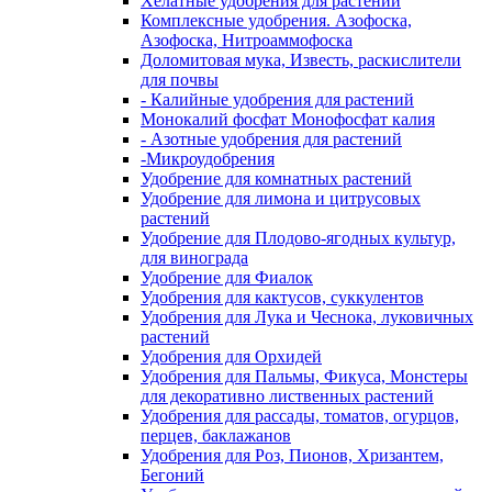
Хелатные удобрения для растений
Комплексные удобрения. Азофоска,
Азофоска, Нитроаммофоска
Доломитовая мука, Известь, раскислители
для почвы
- Калийные удобрения для растений
Монокалий фосфат Монофосфат калия
- Азотные удобрения для растений
-Микроудобрения
Удобрение для комнатных растений
Удобрение для лимона и цитрусовых
растений
Удобрение для Плодово-ягодных культур,
для винограда
Удобрение для Фиалок
Удобрения для кактусов, суккулентов
Удобрения для Лука и Чеснока, луковичных
растений
Удобрения для Орхидей
Удобрения для Пальмы, Фикуса, Монстеры
для декоративно лиственных растений
Удобрения для рассады, томатов, огурцов,
перцев, баклажанов
Удобрения для Роз, Пионов, Хризантем,
Бегоний