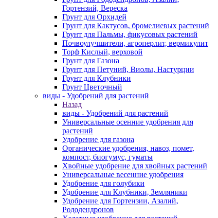
Гортензий, Вереска
Грунт для Орхидей
Грунт для Кактусов, бромелиевых растений
Грунт для Пальмы, фикусовых растений
Почвоулучшители, агроперлит, вермикулит
Торф Кислый, верховой
Грунт для Газона
Грунт для Петуний, Виолы, Настурции
Грунт для Клубники
Грунт Цветочный
виды - Удобрений для растений
Назад
виды - Удобрений для растений
Универсальные осенние удобрения для
растений
Удобрение для газона
Органические удобрения, навоз, помет,
компост, биогумус, гуматы
Хвойные удобрение для хвойных растений
Универсальные весенние удобрения
Удобрение для голубики
Удобрение для Клубники, Земляники
Удобрение для Гортензии, Азалий,
Рододендронов