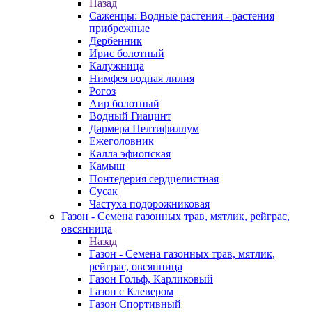
Назад
Саженцы: Водные растения - растения
прибрежные
Дербенник
Ирис болотный
Калужница
Нимфея водная лилия
Рогоз
Аир болотный
Водный Гиацинт
Дармера Пелтифиллум
Ежеголовник
Калла эфиопская
Камыш
Понтедерия сердцелистная
Сусак
Частуха подорожниковая
Газон - Семена газонных трав, мятлик, рейграс,
овсянница
Назад
Газон - Семена газонных трав, мятлик,
рейграс, овсянница
Газон Гольф, Карликовый
Газон с Клевером
Газон Спортивный