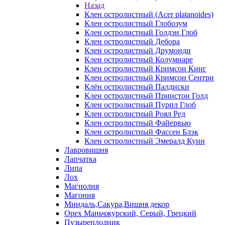
Назад
Клен остролистный (Acer platanoides)
Клен остролистный Глобозум
Клен остролистный Голдэн Глоб
Клен остролистный Дебора
Клен остролистный Друмонди
Клен остролистный Колумнаре
Клен остролистный Кримсон Кинг
Клен остролистный Кримсон Сентри
Клён остролистный Палдиски
Клен остролистный Принстoн Голд
Клен остролистный Пурпл Глоб
Клен остролистный Роял Ред
Клен остролистный Файервью
Клен остролистный Фассен Блэк
Клен остролистный Эмералд Куин
Лавровишня
Лапчатка
Липа
Лох
Магнолия
Магония
Миндаль,Сакура,Вишня декор
Орех Маньчжурский, Серый, Грецкий
Пузыреплодник