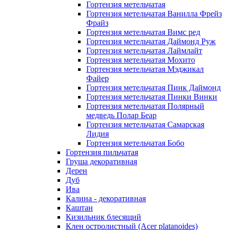
Гортензия метельчатая
Гортензия метельчатая Ванилла Фрейз
Фрайз
Гортензия метельчатая Вимс ред
Гортензия метельчатая Даймонд Руж
Гортензия метельчатая Лаймлайт
Гортензия метельчатая Мохито
Гортензия метельчатая Мэджикал
Файер
Гортензия метельчатая Пинк Даймонд
Гортензия метельчатая Пинки Винки
Гортензия метельчатая Полярный
медведь Полар Беар
Гортензия метельчатая Самарская
Лидия
Гортензия метельчатая Бобо
Гортензия пильчатая
Груша декоративная
Дерен
Дуб
Ива
Калина - декоративная
Каштан
Кизильник блесящий
Клен остролистный (Acer platanoides)