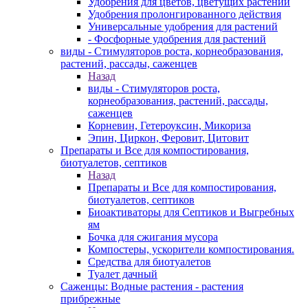
Удобрения для цветов, цветущих растений
Удобрения пролонгированного действия
Универсальные удобрения для растений
- Фосфорные удобрения для растений
виды - Стимуляторов роста, корнеобразования,
растений, рассады, саженцев
Назад
виды - Стимуляторов роста,
корнеобразования, растений, рассады,
саженцев
Корневин, Гетероуксин, Микориза
Эпин, Циркон, Феровит, Цитовит
Препараты и Все для компостирования,
биотуалетов, септиков
Назад
Препараты и Все для компостирования,
биотуалетов, септиков
Биоактиваторы для Септиков и Выгребных
ям
Бочка для сжигания мусора
Компостеры, ускорители компостирования.
Средства для биотуалетов
Туалет дачный
Саженцы: Водные растения - растения
прибрежные