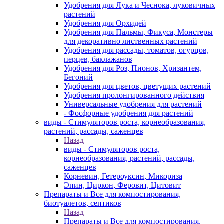
Удобрения для Лука и Чеснока, луковичных
растений
Удобрения для Орхидей
Удобрения для Пальмы, Фикуса, Монстеры
для декоративно лиственных растений
Удобрения для рассады, томатов, огурцов,
перцев, баклажанов
Удобрения для Роз, Пионов, Хризантем,
Бегоний
Удобрения для цветов, цветущих растений
Удобрения пролонгированного действия
Универсальные удобрения для растений
- Фосфорные удобрения для растений
виды - Стимуляторов роста, корнеобразования,
растений, рассады, саженцев
Назад
виды - Стимуляторов роста,
корнеобразования, растений, рассады,
саженцев
Корневин, Гетероуксин, Микориза
Эпин, Циркон, Феровит, Цитовит
Препараты и Все для компостирования,
биотуалетов, септиков
Назад
Препараты и Все для компостирования,