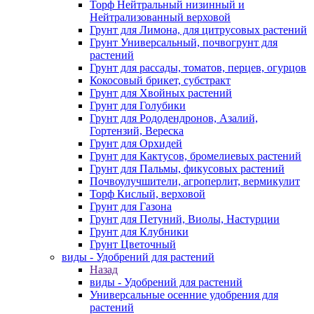
Торф Нейтральный низинный и
Нейтрализованный верховой
Грунт для Лимона, для цитрусовых растений
Грунт Универсальный, почвогрунт для
растений
Грунт для рассады, томатов, перцев, огурцов
Кокосовый брикет, субстракт
Грунт для Хвойных растений
Грунт для Голубики
Грунт для Рододендронов, Азалий,
Гортензий, Вереска
Грунт для Орхидей
Грунт для Кактусов, бромелиевых растений
Грунт для Пальмы, фикусовых растений
Почвоулучшители, агроперлит, вермикулит
Торф Кислый, верховой
Грунт для Газона
Грунт для Петуний, Виолы, Настурции
Грунт для Клубники
Грунт Цветочный
виды - Удобрений для растений
Назад
виды - Удобрений для растений
Универсальные осенние удобрения для
растений