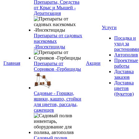
Препараты, Средства
от Крыс и Мышей -
Дератиза́ция
Услуги
Препараты от садовых
Посадка и
насекомых
уход за
-Инсектициды
растениями
Автополив
Проектные
Главная
Акции
Препараты от
работы
Сорняков -Гербициды
Доставка
заказов
Доставка
цветов
Садовые - Горшки,
(букетов)
ящики, кашпо, стойки
для цветов, рассады,
саженцев
Садовый полив