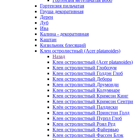
Гортензия метельчатая Бобо
Гортензия пильчатая
Груша декоративная
Дерен
Дуб
Ива
Калина - декоративная
Каштан
Кизильник блесящий
Клен остролистный (Acer platanoides)
Назад
Клен остролистный (Acer platanoides)
Клен остролистный Глобозум
Клен остролистный Голдэн Глоб
Клен остролистный Дебора
Клен остролистный Друмонди
Клен остролистный Колумнаре
Клен остролистный Кримсон Кинг
Клен остролистный Кримсон Сентри
Клён остролистный Палдиски
Клен остролистный Принстoн Голд
Клен остролистный Пурпл Глоб
Клен остролистный Роял Ред
Клен остролистный Файервью
Клен остролистный Фассен Блэк