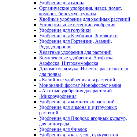
Удобрение для газона
Органические удобрения, навоз, помет,
компост, биогумус, гуматы
Хвойные удобрение для хвойных растений
Универсальные весенние удобрения
Удобрение для голубики
Удобрение для Клубники, Земляники
Удобрение для Гортензии, Азалий,
Рододендронов
Хелатные удобрения для растений
Комплексные удобрения. Азофоска,
Азофоска, Нитроаммофоска
Доломитовая мука, Известь, раскислители
для почвы
- Калийные удобрения для растений
Монокалий фосфат Монофосфат калия
- Азотные удобрения для растений
-Микроудобрения
Удобрение для комнатных растений
Удобрение для лимона и цитрусовых
растений
Удобрение для Плодово-ягодных культур,
для винограда
Удобрение для Фиалок
Удобрения для кактусов, суккулентов