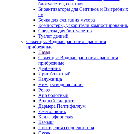
биотуалетов, септиков
Биоактиваторы для Септиков и Выгребных
ям
Бочка для сжигания мусора
Компостеры, ускорители компостирования.
Средства для биотуалетов
Туалет дачный
Саженцы: Водные растения - растения
прибрежные
Назад
Саженцы: Водные растения - растения
прибрежные
Дербенник
Ирис болотный
Калужница
Нимфея водная лилия
Рогоз
Аир болотный
Водный Гиацинт
Дармера Пелтифиллум
Ежеголовник
Калла эфиопская
Камыш
Понтедерия сердцелистная
Сусак