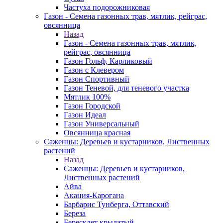
Частуха подорожниковая
Газон - Семена газонных трав, мятлик, рейграс,
овсянница
Назад
Газон - Семена газонных трав, мятлик,
рейграс, овсянница
Газон Гольф, Карликовый
Газон с Клевером
Газон Спортивный
Газон Теневой, для теневого участка
Мятлик 100%
Газон Городской
Газон Идеал
Газон Универсальный
Овсянница красная
Саженцы: Деревьев и кустарников, Лиственных
растений
Назад
Саженцы: Деревьев и кустарников,
Лиственных растений
Айва
Акация-Карогана
Барбарис Тунберга, Оттавский
Береза
Бересклет крылатый