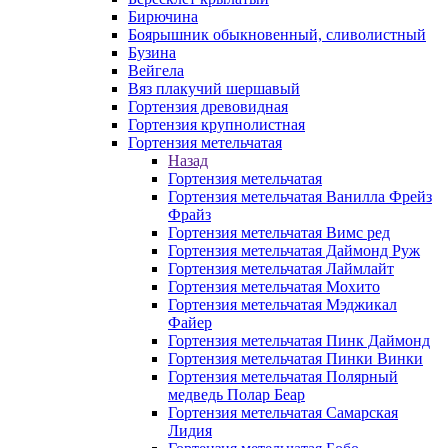
Бирючина
Боярышник обыкновенный, сливолистный
Бузина
Вейгела
Вяз плакучий шершавый
Гортензия древовидная
Гортензия крупнолистная
Гортензия метельчатая
Назад
Гортензия метельчатая
Гортензия метельчатая Ванилла Фрейз
Фрайз
Гортензия метельчатая Вимс ред
Гортензия метельчатая Даймонд Руж
Гортензия метельчатая Лаймлайт
Гортензия метельчатая Мохито
Гортензия метельчатая Мэджикал
Файер
Гортензия метельчатая Пинк Даймонд
Гортензия метельчатая Пинки Винки
Гортензия метельчатая Полярный
медведь Полар Беар
Гортензия метельчатая Самарская
Лидия