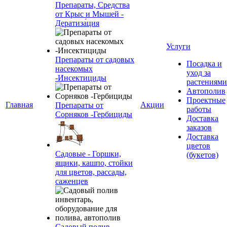
Препараты, Средства
от Крыс и Мышей -
Дератиза́ция
Услуги
Препараты от садовых
Посадка и
насекомых
уход за
-Инсектициды
растениями
Автополив
Проектные
Главная
Акции
Препараты от
работы
Сорняков -Гербициды
Доставка
заказов
Доставка
цветов
Садовые - Горшки,
(букетов)
ящики, кашпо, стойки
для цветов, рассады,
саженцев
Садовый полив