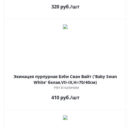
320
руб.
/шт
Эхинацея пурпурная Бэби Сван Вайт ('Baby Swan
White' белая,VII-IX,Н=70/40см)
Нет в наличии
410
руб.
/шт