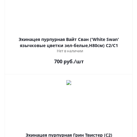
Эхинацея пурпурная Вайт Сван ('White Swan'
язычковые цветки зел-белые,Н80см) C2/С1
Нет в наличии
700
руб.
/шт
Эхинацея пурпурная Грин Твистер (С2)