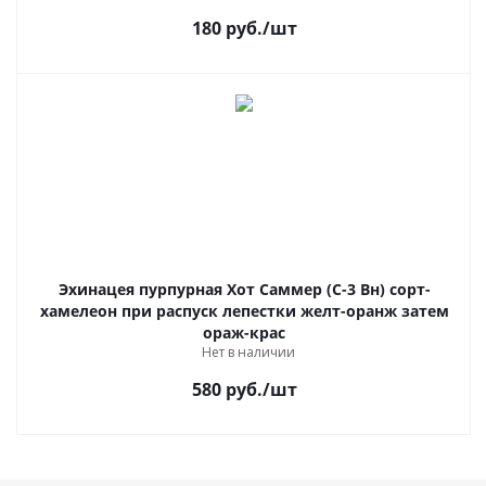
180
руб.
/шт
Эхинацея пурпурная Хот Саммер (С-3 Вн) сорт-
хамелеон при распуск лепестки желт-оранж затем
ораж-крас
Нет в наличии
580
руб.
/шт