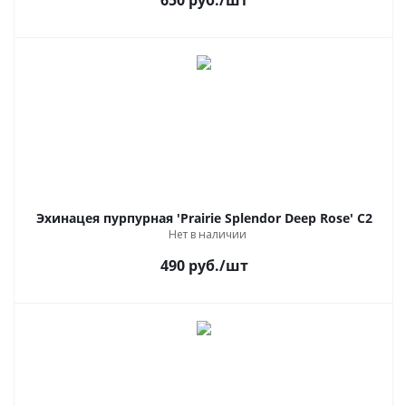
650
руб.
/шт
Эхинацея пурпурная 'Prairie Splendor Deep Rose' C2
Нет в наличии
490
руб.
/шт