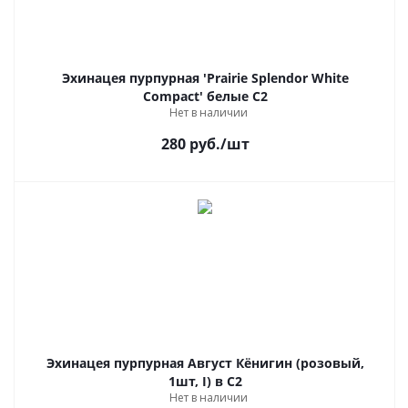
Эхинацея пурпурная 'Prairie Splendor White
Compact' белые С2
Нет в наличии
280
руб.
/шт
Эхинацея пурпурная Август Кёнигин (розовый,
1шт, I) в С2
Нет в наличии