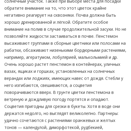
солнечный участок. Также при выборе места для посадки
обратите внимание на то, что этот цветок крайне
негативно реагирует на сквозняки. Почва должна быть
хорошо дренированной и лёгкой. Обратите особое
внимание на полив в случае продолжительной засухи. Но не
позволяйте жидкости застаиваться в почве. Пенстемон
высаживают группами в сборные цветники или полосами на
рабатки, обсаживают низенькими бордюрными растениями,
например, агератумом, лобулярией, малькольмией и др.
Очень хорошо растет пенстемон в контейнерах, уличных
вазах, ящиках и горшках, установленных на солнечных
верандах или лоджиях, имеющих навес от дождя. Стебли у
него изгибаются, свешиваются, а соцветия
поворачиваются вверх. В грунте цветки пенстемона в
ветреную и дождливую погоду портятся и опадают.
Соцветия пригодны для срезки в букеты. Хотя в воде они
держатся недолго, но выглядят великолепно. Партнеры:
удачно сочетаются с растениями оранжевых и желтых
тонов — календулой, диморфотекой, рудбекией,