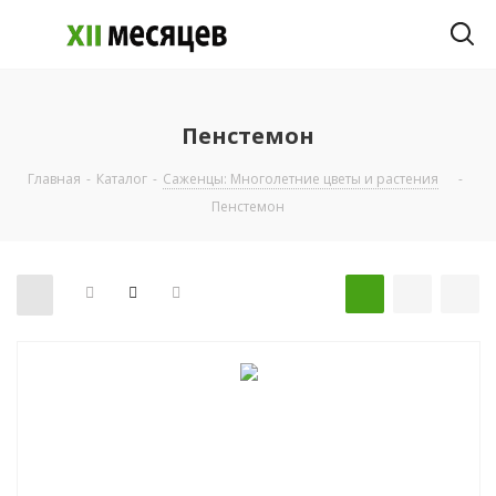
Пенстемон
Главная
-
Каталог
-
Саженцы: Многолетние цветы и растения
-
Пенстемон