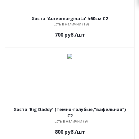
Хоста 'Aureomarginata' h60cм С2
Есть в наличии (19)
700
руб.
/шт
Хоста 'Big Daddy' (тёмно-голубые,"вафельная")
С2
Есть в наличии (9)
800
руб.
/шт