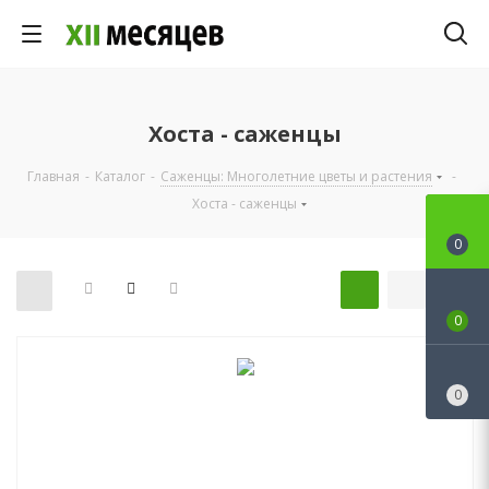
Хоста - саженцы
Главная
-
Каталог
-
Саженцы: Многолетние цветы и растения
-
Хоста - саженцы
0
0
0