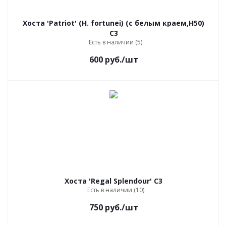
Хоста 'Patriot' (H. fortunei) (с белым краем,Н50)
С3
Есть в наличии (5)
600
руб.
/шт
Хоста 'Regal Splendour' C3
Есть в наличии (10)
750
руб.
/шт