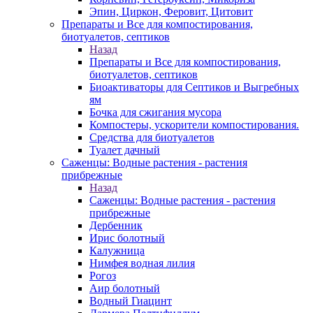
Эпин, Циркон, Феровит, Цитовит
Препараты и Все для компостирования,
биотуалетов, септиков
Назад
Препараты и Все для компостирования,
биотуалетов, септиков
Биоактиваторы для Септиков и Выгребных
ям
Бочка для сжигания мусора
Компостеры, ускорители компостирования.
Средства для биотуалетов
Туалет дачный
Саженцы: Водные растения - растения
прибрежные
Назад
Саженцы: Водные растения - растения
прибрежные
Дербенник
Ирис болотный
Калужница
Нимфея водная лилия
Рогоз
Аир болотный
Водный Гиацинт