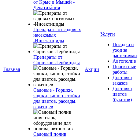
от Крыс и Мышей -
Дератиза́ция
Препараты от садовых
Услуги
насекомых
-Инсектициды
Посадка и
уход за
растениями
Препараты от
Автополив
Сорняков -Гербициды
Проектные
Главная
Акции
работы
Доставка
заказов
Доставка
Садовые - Горшки,
цветов
ящики, кашпо, стойки
(букетов)
для цветов, рассады,
саженцев
Садовый полив