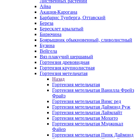
Лиственных растений
Айва
Акация-Карогана
Барбарис Тунберга, Оттавский
Береза
Бересклет крылатый
Бирючина
Боярышник обыкновенный, сливолистный
Бузина
Вейгела
Вяз плакучий шершавый
Гортензия древовидная
Гортензия крупнолистная
Гортензия метельчатая
Назад
Гортензия метельчатая
Гортензия метельчатая Ванилла Фрейз
Фрайз
Гортензия метельчатая Вимс ред
Гортензия метельчатая Даймонд Руж
Гортензия метельчатая Лаймлайт
Гортензия метельчатая Мохито
Гортензия метельчатая Мэджикал
Файер
Гортензия метельчатая Пинк Даймонд