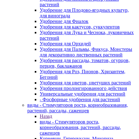
растений
Удобрение для Плодово-ягодных культур,
для винограда
Удобрение для Фиалок
Удобрения для кактусов, суккулентов
Удобрения для Лука и Чеснока, луковичных
растений
Удобрения для Орхидей
Удобрения для Пальмы, Фикуса, Монстеры
для декоративно лиственных растений
Удобрения для рассады, томатов, огурцов,
перцев, баклажанов
Удобрения для Роз, Пионов, Хризантем,
Бегоний
Удобрения для цветов, цветущих растений
Удобрения пролонгированного действия
Универсальные удобрения для растений
- Фосфорные удобрения для растений
виды - Стимуляторов роста, корнеобразования,
растений, рассады, саженцев
Назад
виды - Стимуляторов роста,
корнеобразования, растений, рассады,
саженцев
Корневин, Гетероуксин, Микориза