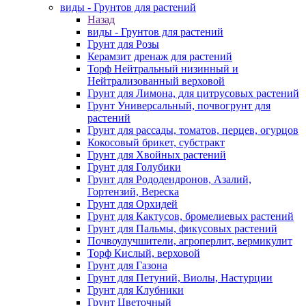
виды - Грунтов для растений
Назад
виды - Грунтов для растений
Грунт для Розы
Керамзит дренаж для растений
Торф Нейтральный низинный и
Нейтрализованный верховой
Грунт для Лимона, для цитрусовых растений
Грунт Универсальный, почвогрунт для
растений
Грунт для рассады, томатов, перцев, огурцов
Кокосовый брикет, субстракт
Грунт для Хвойных растений
Грунт для Голубики
Грунт для Рододендронов, Азалий,
Гортензий, Вереска
Грунт для Орхидей
Грунт для Кактусов, бромелиевых растений
Грунт для Пальмы, фикусовых растений
Почвоулучшители, агроперлит, вермикулит
Торф Кислый, верховой
Грунт для Газона
Грунт для Петуний, Виолы, Настурции
Грунт для Клубники
Грунт Цветочный