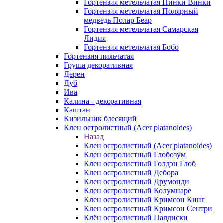
Гортензия метельчатая Пинки Винки
Гортензия метельчатая Полярный
медведь Полар Беар
Гортензия метельчатая Самарская
Лидия
Гортензия метельчатая Бобо
Гортензия пильчатая
Груша декоративная
Дерен
Дуб
Ива
Калина - декоративная
Каштан
Кизильник блесящий
Клен остролистный (Acer platanoides)
Назад
Клен остролистный (Acer platanoides)
Клен остролистный Глобозум
Клен остролистный Голдэн Глоб
Клен остролистный Дебора
Клен остролистный Друмонди
Клен остролистный Колумнаре
Клен остролистный Кримсон Кинг
Клен остролистный Кримсон Сентри
Клён остролистный Палдиски