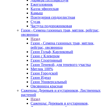
Дармера Пелтифиллум
Ежеголовник
Калла эфиопская
Камыш
Понтедерия сердцелистная
Сусак
Частуха подорожниковая
Газон - Семена газонных трав, мятлик, рейграс,
овсянница
Назад
Газон - Семена газонных трав, мятлик,
рейграс, овсянница
Газон Гольф, Карликовый
Газон с Клевером
Газон Спортивный
Газон Теневой, для теневого участка
Мятлик 100%
Газон Городской
Газон Идеал
Газон Универсальный
Овсянница красная
Саженцы: Деревьев и кустарников, Лиственных
растений
Назад
Саженцы: Деревьев и кустарников,