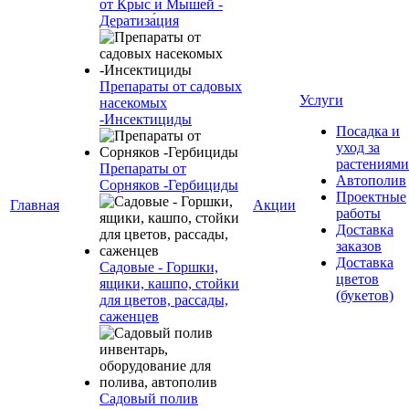
от Крыс и Мышей -
Дератиза́ция
Препараты от садовых
Услуги
насекомых
-Инсектициды
Посадка и
уход за
растениями
Препараты от
Автополив
Сорняков -Гербициды
Проектные
Главная
Акции
работы
Доставка
заказов
Доставка
Садовые - Горшки,
цветов
ящики, кашпо, стойки
(букетов)
для цветов, рассады,
саженцев
Садовый полив