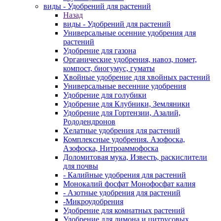
виды - Удобрений для растений
Назад
виды - Удобрений для растений
Универсальные осенние удобрения для
растений
Удобрение для газона
Органические удобрения, навоз, помет,
компост, биогумус, гуматы
Хвойные удобрение для хвойных растений
Универсальные весенние удобрения
Удобрение для голубики
Удобрение для Клубники, Земляники
Удобрение для Гортензии, Азалий,
Рододендронов
Хелатные удобрения для растений
Комплексные удобрения. Азофоска,
Азофоска, Нитроаммофоска
Доломитовая мука, Известь, раскислители
для почвы
- Калийные удобрения для растений
Монокалий фосфат Монофосфат калия
- Азотные удобрения для растений
-Микроудобрения
Удобрение для комнатных растений
Удобрение для лимона и цитрусовых