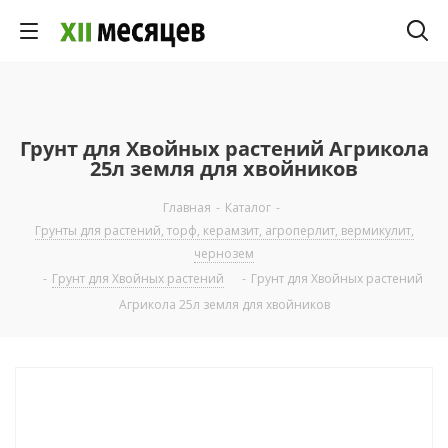
Грунт для Хвойных растений Агрикола
25л земля для хвойников
Главная
-
Каталог
-
Грунты для растений, торф, керамзит, агроперлит, вермикулит,
чернозем
-
Грунт для Хвойных растений
-
Грунт для Хвойных растений
Агрикола 25л земля для хвойников