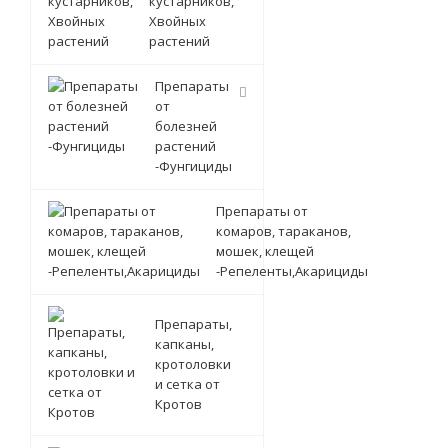
кустарников,
Хвойных
растений
Препараты
от
болезней
растений
-Фунгициды
Препараты от
комаров, тараканов,
мошек, клещей
-Репеленты,Акарициды
Препараты,
капканы,
кротоловки
и сетка от
Кротов