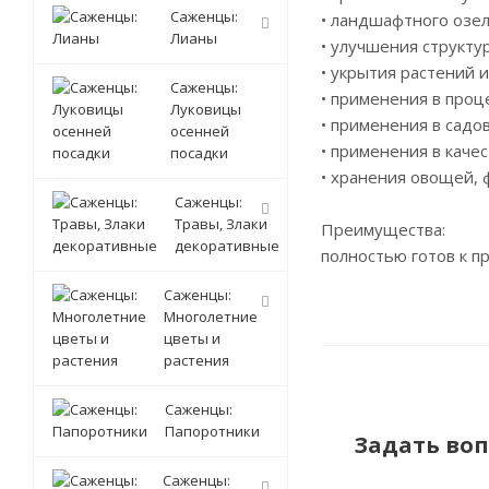
Саженцы:
• ландшафтного озе
Лианы
• улучшения структу
• укрытия растений 
Саженцы:
• применения в проц
Луковицы
• применения в садо
осенней
• применения в кач
посадки
• хранения овощей, 
Саженцы:
Травы, Злаки
Преимущества:
декоративные
полностью готов к 
Саженцы:
Многолетние
цветы и
растения
Саженцы:
Папоротники
Задать воп
Саженцы: