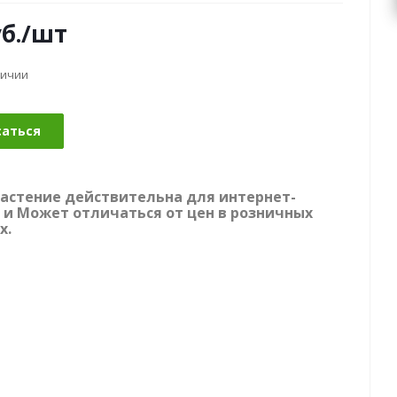
б.
/шт
личии
саться
растение действительна для интернет-
 и Может отличаться от цен в розничных
х.