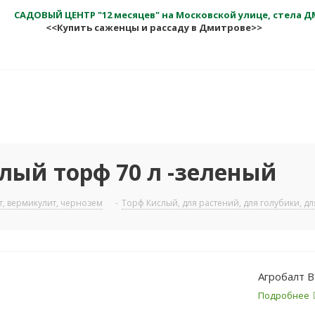
САДОВЫЙ ЦЕНТР "12 месяцев" на Московской улице, стела 
<<Купить саженцы и рассаду в Дмитрове>>
лый торф 70 л -зеленый
т, вермикулит, чернозем
-
Торф Кислый, для растений, для голубики, д
Агробалт В
Подробнее