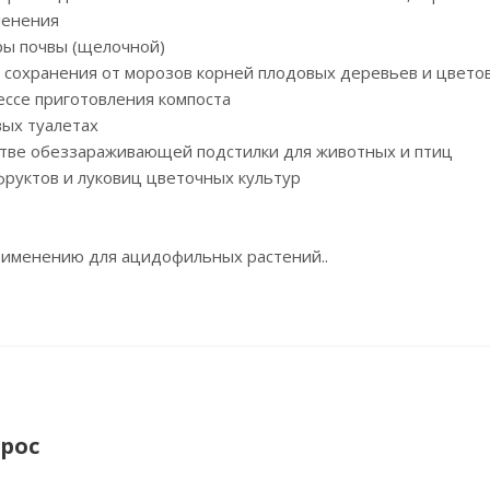
ленения
ры почвы (щелочной)
и сохранения от морозов корней плодовых деревьев и цвето
ессе приготовления компоста
вых туалетах
естве обеззараживающей подстилки для животных и птиц
фруктов и луковиц цветочных культур
применению для ацидофильных растений..
рос