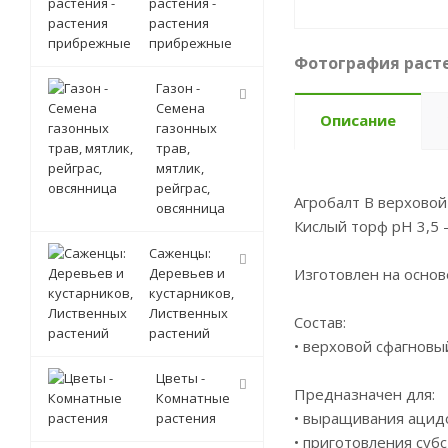
растения -
растения
прибрежные
Фотография расте
Газон -
Семена
Описание
газонных
трав,
мятлик,
рейграс,
Агробалт В верховой
овсянница
Кислый торф рН 3,5 –
Саженцы:
Деревьев и
Изготовлен на основ
кустарников,
Лиственных
Состав:
растений
• верховой сфагновы
Цветы -
Предназначен для:
Комнатные
• выращивания ацидо
растения
• приготовления суб