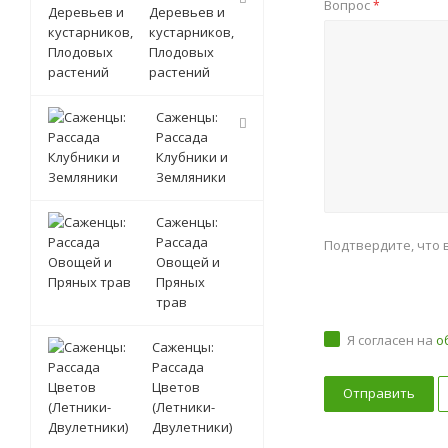
Вопрос
*
Деревьев и
кустарников,
Плодовых
растений
Саженцы:
Рассада
Клубники и
Земляники
Саженцы:
Рассада
Подтвердите, что 
Овощей и
Пряных
трав
Я согласен на
о
Саженцы:
Рассада
Цветов
(Летники-
Двулетники)