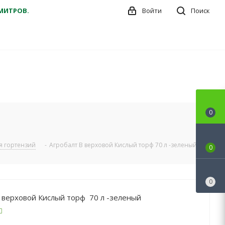
ДМИТРОВ.
Войти
Поиск
0
ля гортензий
-
Агробалт В верховой Кислый торф 70 л -зеленый
0
0
 верховой Кислый торф 70 л -зеленый