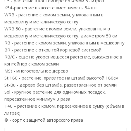
С5 - растение в контейнере объемом 5 литров
К54-растение в кассете вместимость 54 шт
WRB - растение с комом земли, упакованным в
мешковину и металлическую сетку
WRB 50 - растение с комом земли, упакованным в
мешковину и металлическую сетку, диаметром 50 см
RB - растение с комом земли, упакованным в мешковину
BR - растение с открытой корневой системой
RB/C - еще не укоренившееся растение, высаженное в
контейнер с комом земли
MSt - многоствольное дерево
St 180 - растение, привитое на штамб высотой 180см
St-Bu - дерево без штамба, разветвленное от земли
Sol - крупное растение для одиночных посадок,
пересаженное минимум 3 раза
T40 – растение с комом, пересаженное в сумку (объем в
литрах)
® - сорт с защитой авторского права