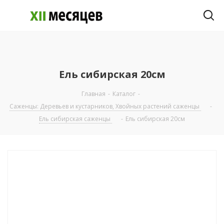
Ель сибирская 20см
Главная
-
Каталог
-
Саженцы: Деревьев и кустарников, Хвойных растений саженцы
-
Ель сибирская саженцы
-
Ель сибирская 20см