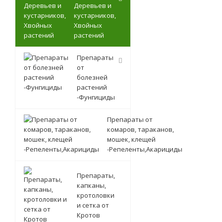
Деревьев и
кустарников,
Хвойных
растений
Препараты
от
болезней
растений
-Фунгициды
Препараты от
комаров, тараканов,
мошек, клещей
-Репеленты,Акарициды
Препараты,
капканы,
кротоловки
и сетка от
Кротов