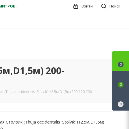
ДМИТРОВ.
Войти
Поиск
0
5м,D1,5м) 200-
0
 (Thuja occidentalis 'Stolvik' H2.5м,D1,5м) 200-220 C90
0
я Столвик (Thuja occidentalis 'Stolvik' H2.5м,D1,5м)
90