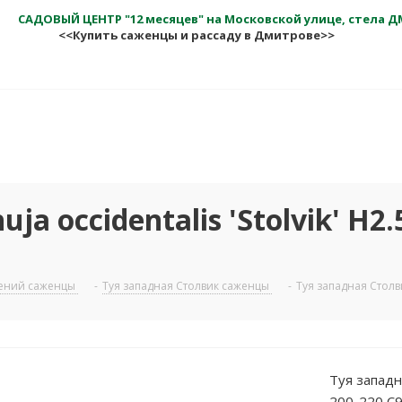
САДОВЫЙ ЦЕНТР "12 месяцев" на Московской улице, стела 
<<Купить саженцы и рассаду в Дмитрове>>
a occidentalis 'Stolvik' H2.
тений саженцы
-
Туя западная Столвик саженцы
-
Туя западная Столвик
Туя западна
200-220 C