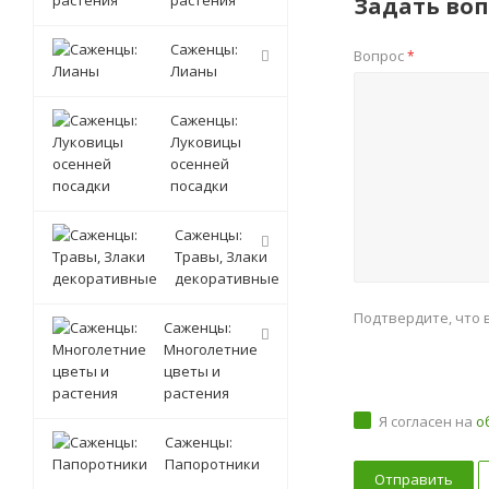
растения
Задать воп
Саженцы:
Вопрос
*
Лианы
Саженцы:
Луковицы
осенней
посадки
Саженцы:
Травы, Злаки
декоративные
Подтвердите, что 
Саженцы:
Многолетние
цветы и
растения
Я согласен на
о
Саженцы:
Папоротники