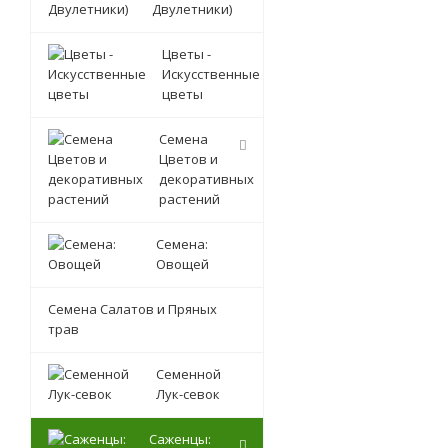
Двулетники)
Цветы -
Искусственные
цветы
Семена
Цветов и
декоративных
растений
Семена:
Овощей
Семена Салатов и Пряных
трав
Семенной
Лук-севок
Саженцы: