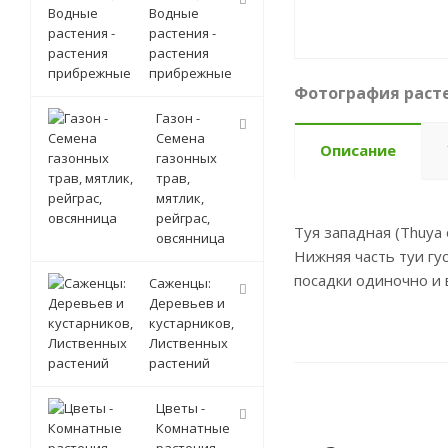
Водные
растения -
растения
прибрежные
Фотография расте
Газон -
Семена
Описание
газонных
трав,
мятлик,
рейграс,
Туя западная (Thuya 
овсянница
Нижняя часть туи гу
посадки одиночно и в
Саженцы:
Деревьев и
кустарников,
Лиственных
растений
Цветы -
Комнатные