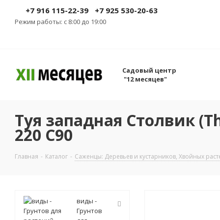
+7 916 115-22-39
+7 925 530-20-63
Режим работы: с 8:00 до 19:00
Садовый центр
"12 месяцев"
Туя западная Столвик (Thuj
220 C90
Главная
-
Каталог
-
Саженцы: Деревьев и кустарников, Хвойных рас
виды -
Грунтов