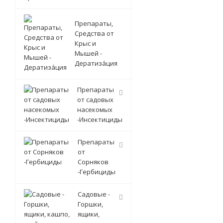
Препараты,
Средства от
Крыс и
Мышей -
Дератиза́ция
Препараты
от садовых
насекомых
-Инсектициды
Препараты
от
Сорняков
-Гербициды
Садовые -
Горшки,
ящики,