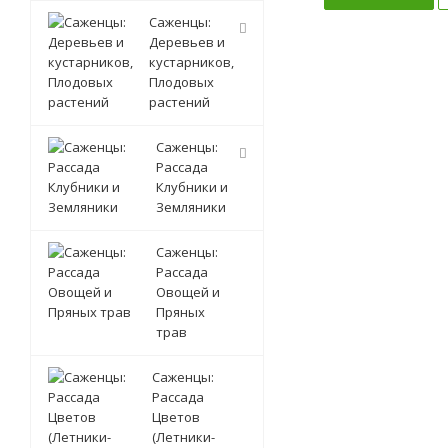
Саженцы:
Деревьев и
кустарников,
Плодовых
растений
Саженцы:
Рассада
Клубники и
Земляники
Саженцы:
Рассада
Овощей и
Пряных
трав
Саженцы:
Рассада
Цветов
(Летники-