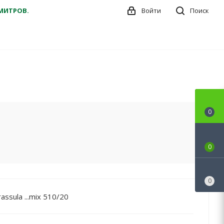
ДМИТРОВ.
Войти
Поиск
0
0
0
assula ...mix 510/20