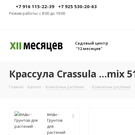
+7 916 115-22-39
+7 925 530-20-63
Режим работы: с 8:00 до 19:00
Садовый центр
"12 месяцев"
Крассула Crassula ...mix 5
Главная
-
Каталог
-
Комнатные растения
-
Комнатные растения
виды -
Грунтов
для
растений