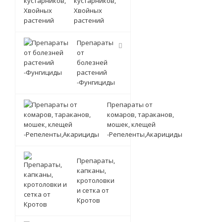
кустарников,
Хвойных
растений
Препараты
от
болезней
растений
-Фунгициды
Препараты от
комаров, тараканов,
мошек, клещей
-Репеленты,Акарициды
Препараты,
капканы,
кротоловки
и сетка от
Кротов