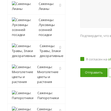
Саженцы:
Лианы
Саженцы:
Луковицы
осенней
посадки
Подтвердите, что 
Саженцы:
Травы, Злаки
декоративные
Я согласен на
о
Саженцы:
Многолетние
цветы и
растения
Саженцы:
Папоротники
Саженцы: