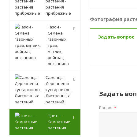
растения -
растения
прибрежные
Фотография расте
Газон -
Семена
Задать вопрос
газонных
трав,
мятлик,
рейграс,
овсянница
Саженцы:
Деревьев и
кустарников,
Задать воп
Лиственных
растений
Вопрос
*
Цветы -
Комнатные
растения