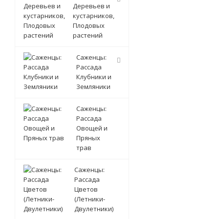
Деревьев и
кустарников,
Плодовых
растений
Саженцы:
Рассада
Клубники и
Земляники
Саженцы:
Рассада
Овощей и
Пряных
трав
Саженцы:
Рассада
Цветов
(Летники-
Двулетники)