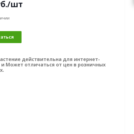
б.
/шт
личии
саться
растение действительна для интернет-
 и Может отличаться от цен в розничных
х.