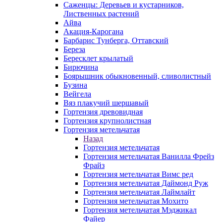
Саженцы: Деревьев и кустарников,
Лиственных растений
Айва
Акация-Карогана
Барбарис Тунберга, Оттавский
Береза
Бересклет крылатый
Бирючина
Боярышник обыкновенный, сливолистный
Бузина
Вейгела
Вяз плакучий шершавый
Гортензия древовидная
Гортензия крупнолистная
Гортензия метельчатая
Назад
Гортензия метельчатая
Гортензия метельчатая Ванилла Фрейз
Фрайз
Гортензия метельчатая Вимс ред
Гортензия метельчатая Даймонд Руж
Гортензия метельчатая Лаймлайт
Гортензия метельчатая Мохито
Гортензия метельчатая Мэджикал
Файер