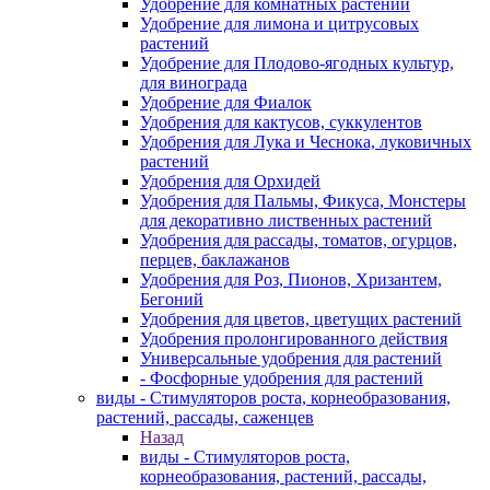
Удобрение для комнатных растений
Удобрение для лимона и цитрусовых
растений
Удобрение для Плодово-ягодных культур,
для винограда
Удобрение для Фиалок
Удобрения для кактусов, суккулентов
Удобрения для Лука и Чеснока, луковичных
растений
Удобрения для Орхидей
Удобрения для Пальмы, Фикуса, Монстеры
для декоративно лиственных растений
Удобрения для рассады, томатов, огурцов,
перцев, баклажанов
Удобрения для Роз, Пионов, Хризантем,
Бегоний
Удобрения для цветов, цветущих растений
Удобрения пролонгированного действия
Универсальные удобрения для растений
- Фосфорные удобрения для растений
виды - Стимуляторов роста, корнеобразования,
растений, рассады, саженцев
Назад
виды - Стимуляторов роста,
корнеобразования, растений, рассады,