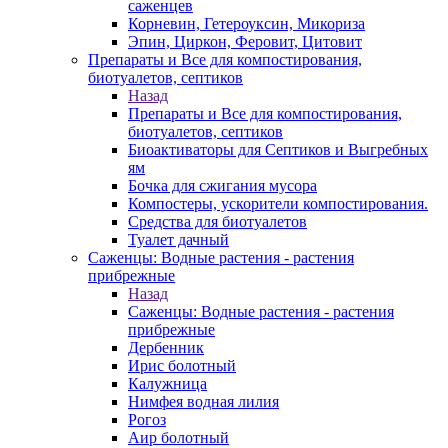
саженцев
Корневин, Гетероуксин, Микориза
Эпин, Циркон, Феровит, Цитовит
Препараты и Все для компостирования,
биотуалетов, септиков
Назад
Препараты и Все для компостирования,
биотуалетов, септиков
Биоактиваторы для Септиков и Выгребных
ям
Бочка для сжигания мусора
Компостеры, ускорители компостирования.
Средства для биотуалетов
Туалет дачный
Саженцы: Водные растения - растения
прибрежные
Назад
Саженцы: Водные растения - растения
прибрежные
Дербенник
Ирис болотный
Калужница
Нимфея водная лилия
Рогоз
Аир болотный