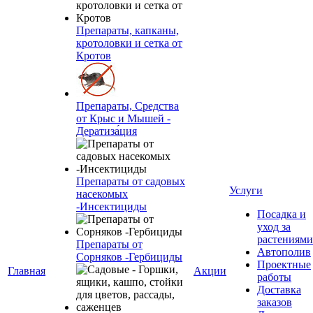
Препараты, капканы,
кротоловки и сетка от
Кротов
Препараты, Средства
от Крыс и Мышей -
Дератиза́ция
Препараты от садовых
Услуги
насекомых
-Инсектициды
Посадка и
уход за
растениями
Препараты от
Автополив
Сорняков -Гербициды
Проектные
Главная
Акции
работы
Доставка
заказов