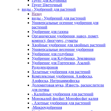
Грунт для Клубники
Грунт Цветочный
виды - Удобрений для растений
Назад
виды - Удобрений для растений
Универсальные осенние удобрения для
растений
Удобрение для газона
Органические удобрения, навоз, помет,
компост, биогумус, гуматы
Хвойные удобрение для хвойных растений
Универсальные весенние удобрения
Удобрение для голубики
Удобрение для Клубники, Земляники
Удобрение для Гортензии, Азалий,
Рододендронов
Хелатные удобрения для растений
Комплексные удобрения. Азофоска,
Азофоска, Нитроаммофоска
Доломитовая мука, Известь, раскислители
для почвы
- Калийные удобрения для растений
Монокалий фосфат Монофосфат калия
- Азотные удобрения для растений
-Микроудобрения