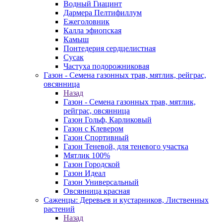
Водный Гиацинт
Дармера Пелтифиллум
Ежеголовник
Калла эфиопская
Камыш
Понтедерия сердцелистная
Сусак
Частуха подорожниковая
Газон - Семена газонных трав, мятлик, рейграс,
овсянница
Назад
Газон - Семена газонных трав, мятлик,
рейграс, овсянница
Газон Гольф, Карликовый
Газон с Клевером
Газон Спортивный
Газон Теневой, для теневого участка
Мятлик 100%
Газон Городской
Газон Идеал
Газон Универсальный
Овсянница красная
Саженцы: Деревьев и кустарников, Лиственных
растений
Назад