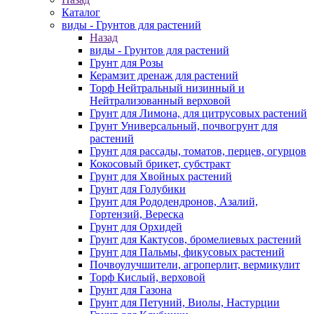
Каталог
виды - Грунтов для растений
Назад
виды - Грунтов для растений
Грунт для Розы
Керамзит дренаж для растений
Торф Нейтральный низинный и
Нейтрализованный верховой
Грунт для Лимона, для цитрусовых растений
Грунт Универсальный, почвогрунт для
растений
Грунт для рассады, томатов, перцев, огурцов
Кокосовый брикет, субстракт
Грунт для Хвойных растений
Грунт для Голубики
Грунт для Рододендронов, Азалий,
Гортензий, Вереска
Грунт для Орхидей
Грунт для Кактусов, бромелиевых растений
Грунт для Пальмы, фикусовых растений
Почвоулучшители, агроперлит, вермикулит
Торф Кислый, верховой
Грунт для Газона
Грунт для Петуний, Виолы, Настурции