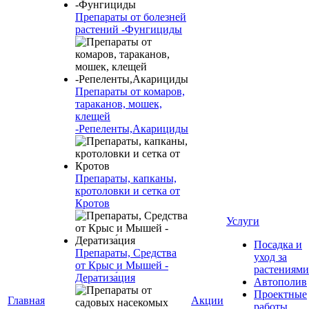
Препараты от болезней
растений -Фунгициды
Препараты от комаров,
тараканов, мошек,
клещей
-Репеленты,Акарициды
Препараты, капканы,
кротоловки и сетка от
Кротов
Услуги
Посадка и
Препараты, Средства
уход за
от Крыс и Мышей -
растениями
Дератиза́ция
Автополив
Проектные
Главная
Акции
работы