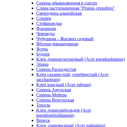
Сирень обыкновенная в сортах
Слива растопыренная "Prunus cerasifera"
Смородина альпийская
Спирея
Стефанандра
Форзиция
Черемуха
Чубушник - Жасмин садовый
Яблоня декоративная
Ясень
Будлея
Клен ложноплатановый (Acer pseudoplatanus)
Эрика
Сирень Раскидистая
Клен сахаристый, серебристый (Acer
saccharinum)
Клен красный (Acer rubrum)
Сирень Амурская
Сирень Мейера
Сирень Венгерская
Тополь
Клен ложнозибольдов (Acer
pseudosieboldianum)
Вереск
Клен дланевидный (Acer palmatum)