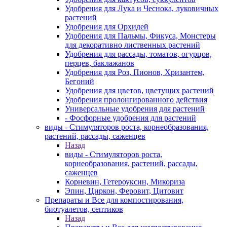
Удобрения для Лука и Чеснока, луковичных
растений
Удобрения для Орхидей
Удобрения для Пальмы, Фикуса, Монстеры
для декоративно лиственных растений
Удобрения для рассады, томатов, огурцов,
перцев, баклажанов
Удобрения для Роз, Пионов, Хризантем,
Бегоний
Удобрения для цветов, цветущих растений
Удобрения пролонгированного действия
Универсальные удобрения для растений
- Фосфорные удобрения для растений
виды - Стимуляторов роста, корнеобразования,
растений, рассады, саженцев
Назад
виды - Стимуляторов роста,
корнеобразования, растений, рассады,
саженцев
Корневин, Гетероуксин, Микориза
Эпин, Циркон, Феровит, Цитовит
Препараты и Все для компостирования,
биотуалетов, септиков
Назад