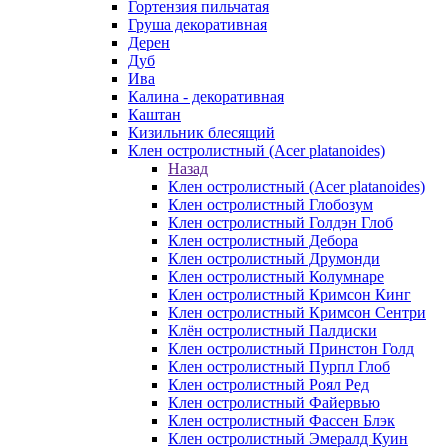
Гортензия пильчатая
Груша декоративная
Дерен
Дуб
Ива
Калина - декоративная
Каштан
Кизильник блесящий
Клен остролистный (Acer platanoides)
Назад
Клен остролистный (Acer platanoides)
Клен остролистный Глобозум
Клен остролистный Голдэн Глоб
Клен остролистный Дебора
Клен остролистный Друмонди
Клен остролистный Колумнаре
Клен остролистный Кримсон Кинг
Клен остролистный Кримсон Сентри
Клён остролистный Палдиски
Клен остролистный Принстoн Голд
Клен остролистный Пурпл Глоб
Клен остролистный Роял Ред
Клен остролистный Файервью
Клен остролистный Фассен Блэк
Клен остролистный Эмералд Куин