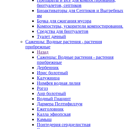
Препараты и Все для компостирования,
биотуалетов, септиков
Биоактиваторы для Септиков и Выгребных
ям
Бочка для сжигания мусора
Компостеры, ускорители компостирования.
Средства для биотуалетов
Туалет дачный
Саженцы: Водные растения - растения
прибрежные
Назад
Саженцы: Водные растения - растения
прибрежные
Дербенник
Ирис болотный
Калужница
Нимфея водная лилия
Рогоз
Аир болотный
Водный Гиацинт
Дармера Пелтифиллум
Ежеголовник
Калла эфиопская
Камыш
Понтедерия сердцелистная