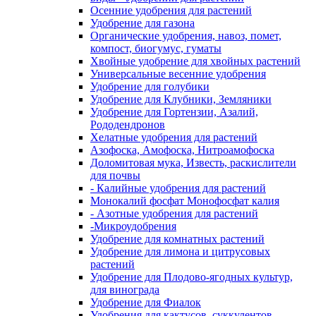
Осенние удобрения для растений
Удобрение для газона
Органические удобрения, навоз, помет,
компост, биогумус, гуматы
Хвойные удобрение для хвойных растений
Универсальные весенние удобрения
Удобрение для голубики
Удобрение для Клубники, Земляники
Удобрение для Гортензии, Азалий,
Рододендронов
Хелатные удобрения для растений
Азофоска, Амофоска, Нитроамофоска
Доломитовая мука, Известь, раскислители
для почвы
- Калийные удобрения для растений
Монокалий фосфат Монофосфат калия
- Азотные удобрения для растений
-Микроудобрения
Удобрение для комнатных растений
Удобрение для лимона и цитрусовых
растений
Удобрение для Плодово-ягодных культур,
для винограда
Удобрение для Фиалок
Удобрения для кактусов, суккулентов