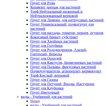
Грунт для Розы
Керамзит дренаж для растений
Торф Нейтральный низинный и
Нейтрализованный верховой
Грунт для Лимона, для цитрусовых растений
Грунт Универсальный, почвогрунт для
растений
Грунт для рассады, томатов, перцев, огурцов
Кокосовый брикет, субстракт
Грунт для Хвойных растений
Грунт для Голубики
Грунт для Рододендронов, Азалий,
Гортензий, Вереска
Грунт для Орхидей
Грунт для Кактусов, бромелиевых растений
Грунт для Пальмы, фикусовых растений
Почвоулучшители, агроперлит, вермикулит
Торф Кислый, верховой
Грунт для Газона
Грунт для Петуний, Виолы, Настурции
Грунт для Клубники
Грунт Цветочный
виды - Удобрений для растений
Назад
виды - Удобрений для растений