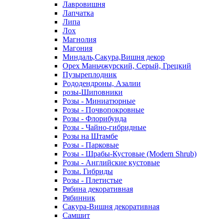
Лавровишня
Лапчатка
Липа
Лох
Магнолия
Магония
Миндаль,Сакура,Вишня декор
Орех Маньчжурский, Серый, Грецкий
Пузыреплодник
Рододендроны, Азалии
розы-Шиповники
Розы - Миниатюрные
Розы - Почвопокровные
Розы - Флорибунда
Розы - Чайно-гибридные
Розы на Штамбе
Розы - Парковые
Розы - Шрабы-Кустовые (Modern Shrub)
Розы - Английские кустовые
Розы. Гибриды
Розы - Плетистые
Рябина декоративная
Рябинник
Сакура-Вишня декоративная
Самшит