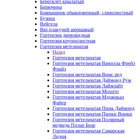
Бересклет крылатый
Бирючина
Боярышник обыкновенный, сливолистный
Бузина
Вейгела
Вяз плакучий шершавый
Гортензия древовидная
Гортензия крупнолистная
Гортензия метельчатая
Назад
Гортензия метельчатая
Гортензия метельчатая Ванилла Фрейз
Фрайз
Гортензия метельчатая Вимс ред
Гортензия метельчатая Даймонд Руж
Гортензия метельчатая Лаймлайт
Гортензия метельчатая Мохито
Гортензия метельчатая Мэджикал
Файер
Гортензия метельчатая Пинк Даймонд
Гортензия метельчатая Пинки Винки
Гортензия метельчатая Полярный
медведь Полар Беар
Гортензия метельчатая Самарская
Лидия