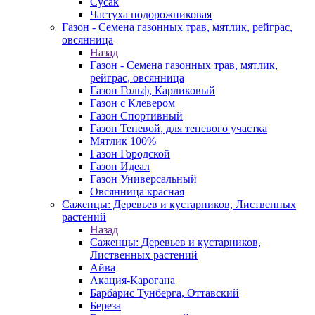
Сусак
Частуха подорожниковая
Газон - Семена газонных трав, мятлик, рейграс,
овсянница
Назад
Газон - Семена газонных трав, мятлик,
рейграс, овсянница
Газон Гольф, Карликовый
Газон с Клевером
Газон Спортивный
Газон Теневой, для теневого участка
Мятлик 100%
Газон Городской
Газон Идеал
Газон Универсальный
Овсянница красная
Саженцы: Деревьев и кустарников, Лиственных
растений
Назад
Саженцы: Деревьев и кустарников,
Лиственных растений
Айва
Акация-Карогана
Барбарис Тунберга, Оттавский
Береза