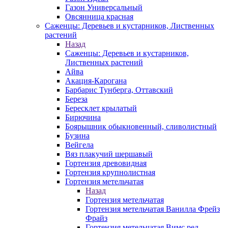
Газон Универсальный
Овсянница красная
Саженцы: Деревьев и кустарников, Лиственных
растений
Назад
Саженцы: Деревьев и кустарников,
Лиственных растений
Айва
Акация-Карогана
Барбарис Тунберга, Оттавский
Береза
Бересклет крылатый
Бирючина
Боярышник обыкновенный, сливолистный
Бузина
Вейгела
Вяз плакучий шершавый
Гортензия древовидная
Гортензия крупнолистная
Гортензия метельчатая
Назад
Гортензия метельчатая
Гортензия метельчатая Ванилла Фрейз
Фрайз
Гортензия метельчатая Вимс ред