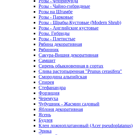
Розы - Флорибунда
Розы - Чайно-гибридные
Розы на Штамбе
Розы - Парковые
Розы - Шрабы-Кустовые (Modern Shrub)
Розы - Английские кустовые
Розы. Гибриды
Розы - Плетистые
Рябина декоративная
Рябинник
Сакура-Вишня декоративная
Самшит
Сирень обыкновенная в сортах
Слива растопыренная "Prunus cerasifera"
Смородина альпийская
Спирея
Стефанандра
Форзиция
Черемуха
Чубушник - Жасмин садовый
Яблоня декоративная
Ясень
Будлея
Клен ложноплатановый (Acer pseudoplatanus)
Эрика