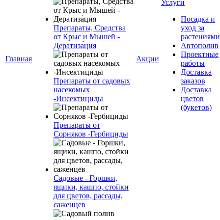
Услуги
Посадка и
Препараты, Средства
уход за
от Крыс и Мышей -
растениями
Дератиза́ция
Автополив
Проектные
Главная
Акции
работы
Доставка
Препараты от садовых
заказов
насекомых
Доставка
-Инсектициды
цветов
(букетов)
Препараты от
Сорняков -Гербициды
Садовые - Горшки,
ящики, кашпо, стойки
для цветов, рассады,
саженцев