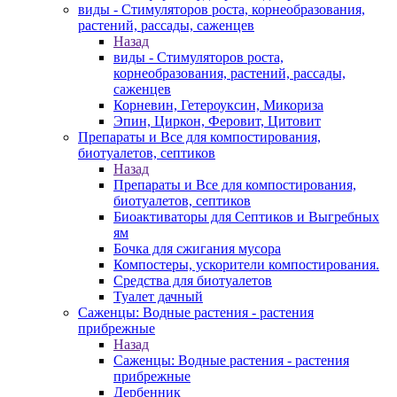
виды - Стимуляторов роста, корнеобразования,
растений, рассады, саженцев
Назад
виды - Стимуляторов роста,
корнеобразования, растений, рассады,
саженцев
Корневин, Гетероуксин, Микориза
Эпин, Циркон, Феровит, Цитовит
Препараты и Все для компостирования,
биотуалетов, септиков
Назад
Препараты и Все для компостирования,
биотуалетов, септиков
Биоактиваторы для Септиков и Выгребных
ям
Бочка для сжигания мусора
Компостеры, ускорители компостирования.
Средства для биотуалетов
Туалет дачный
Саженцы: Водные растения - растения
прибрежные
Назад
Саженцы: Водные растения - растения
прибрежные
Дербенник