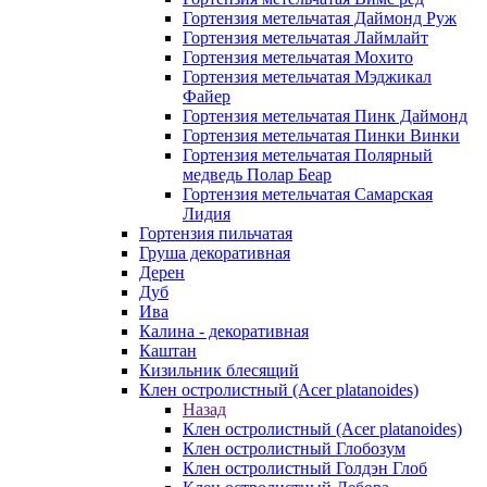
Гортензия метельчатая Даймонд Руж
Гортензия метельчатая Лаймлайт
Гортензия метельчатая Мохито
Гортензия метельчатая Мэджикал
Файер
Гортензия метельчатая Пинк Даймонд
Гортензия метельчатая Пинки Винки
Гортензия метельчатая Полярный
медведь Полар Беар
Гортензия метельчатая Самарская
Лидия
Гортензия пильчатая
Груша декоративная
Дерен
Дуб
Ива
Калина - декоративная
Каштан
Кизильник блесящий
Клен остролистный (Acer platanoides)
Назад
Клен остролистный (Acer platanoides)
Клен остролистный Глобозум
Клен остролистный Голдэн Глоб