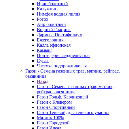
Ирис болотный
Калужница
Нимфея водная лилия
Рогоз
Аир болотный
Водный Гиацинт
Дармера Пелтифиллум
Ежеголовник
Калла эфиопская
Камыш
Понтедерия сердцелистная
Сусак
Частуха подорожниковая
Газон - Семена газонных трав, мятлик, рейграс,
овсянница
Назад
Газон - Семена газонных трав, мятлик,
рейграс, овсянница
Газон Гольф, Карликовый
Газон с Клевером
Газон Спортивный
Газон Теневой, для теневого участка
Мятлик 100%
Газон Городской
Газон Идеал