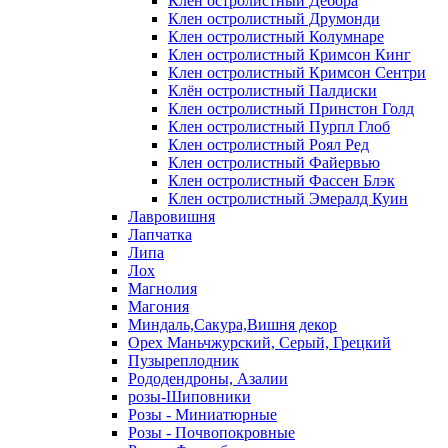
Клен остролистный Дебора
Клен остролистный Друмонди
Клен остролистный Колумнаре
Клен остролистный Кримсон Кинг
Клен остролистный Кримсон Сентри
Клён остролистный Палдиски
Клен остролистный Принстoн Голд
Клен остролистный Пурпл Глоб
Клен остролистный Роял Ред
Клен остролистный Файервью
Клен остролистный Фассен Блэк
Клен остролистный Эмералд Куин
Лавровишня
Лапчатка
Липа
Лох
Магнолия
Магония
Миндаль,Сакура,Вишня декор
Орех Маньчжурский, Серый, Грецкий
Пузыреплодник
Рододендроны, Азалии
розы-Шиповники
Розы - Миниатюрные
Розы - Почвопокровные