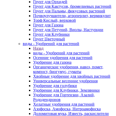
Грунт для Орхидей
Грунт для Кактусов, бромелиевых растений
Грунт для Пальмы, фикусовых растений
Почвоулучшители, агроперлит, вермикулит
Торф Кислый, верховой
Грунт для Газона
Грунт для Петуний, Виолы, Настурции
Грунт для Клубники
Грунт Цветочный
виды - Удобрений для растений
Назад
виды - Удобрений для растений
Осенние удобрения для растений
Удобрение для газона
Органические удобрения, навоз, помет,
компост, биогумус, гуматы
Хвойные удобрение для хвойных растений
Универсальные весенние удобрения
Удобрение для голубики
Удобрение для Клубники, Земляники
Удобрение для Гортензии, Азалий,
Рододендронов
Хелатные удобрения для растений
Азофоска, Амофоска, Нитроамофоска
Доломитовая мука, Известь, раскислители