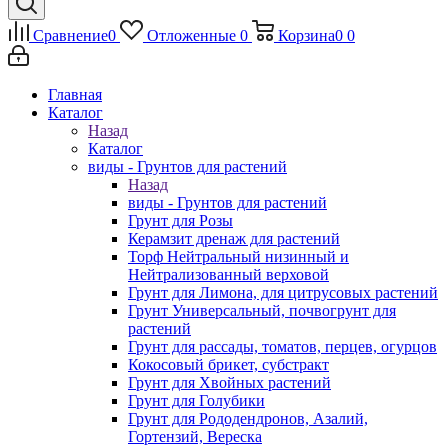
Сравнение
0
Отложенные
0
Корзина
0
0
Главная
Каталог
Назад
Каталог
виды - Грунтов для растений
Назад
виды - Грунтов для растений
Грунт для Розы
Керамзит дренаж для растений
Торф Нейтральный низинный и
Нейтрализованный верховой
Грунт для Лимона, для цитрусовых растений
Грунт Универсальный, почвогрунт для
растений
Грунт для рассады, томатов, перцев, огурцов
Кокосовый брикет, субстракт
Грунт для Хвойных растений
Грунт для Голубики
Грунт для Рододендронов, Азалий,
Гортензий, Вереска