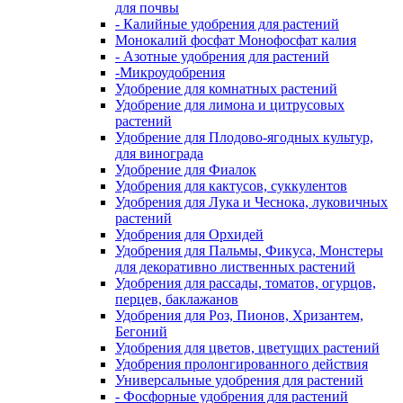
для почвы
- Калийные удобрения для растений
Монокалий фосфат Монофосфат калия
- Азотные удобрения для растений
-Микроудобрения
Удобрение для комнатных растений
Удобрение для лимона и цитрусовых
растений
Удобрение для Плодово-ягодных культур,
для винограда
Удобрение для Фиалок
Удобрения для кактусов, суккулентов
Удобрения для Лука и Чеснока, луковичных
растений
Удобрения для Орхидей
Удобрения для Пальмы, Фикуса, Монстеры
для декоративно лиственных растений
Удобрения для рассады, томатов, огурцов,
перцев, баклажанов
Удобрения для Роз, Пионов, Хризантем,
Бегоний
Удобрения для цветов, цветущих растений
Удобрения пролонгированного действия
Универсальные удобрения для растений
- Фосфорные удобрения для растений