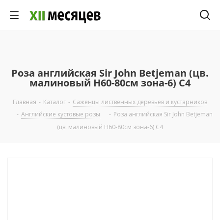
Роза английская Sir John Betjeman (цв.
малиновый Н60-80см зона-6) С4
Главная
-
Каталог
-
Саженцы лиственных деревьев и кустарников
-
Английские кустовые розы
-
Роза английская Sir John Betjeman
(цв. малиновый Н60-80см зона-6) С4