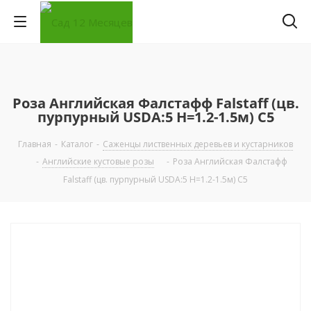
Роза Английская Фалстафф Falstaff (цв.
пурпурный USDA:5 Н=1.2-1.5м) С5
Главная
-
Каталог
-
Саженцы лиственных деревьев и кустарников
-
Английские кустовые розы
-
Роза Английская Фалстафф
Falstaff (цв. пурпурный USDA:5 Н=1.2-1.5м) С5