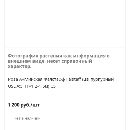
Фотография растения как информация о
внешнем виде, несет справочный
характер.
Роза Английская Фалстафф Falstaff (цв. пурпурный
USDA:5 Н=1.2-1.5м) С5
1 200
руб.
/шт
Нет в наличии