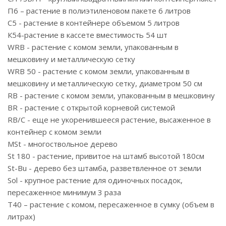
П6 – растение в полиэтиленовом пакете 6 литров
С5 - растение в контейнере объемом 5 литров
К54-растение в кассете вместимость 54 шт
WRB - растение с комом земли, упакованным в
мешковину и металлическую сетку
WRB 50 - растение с комом земли, упакованным в
мешковину и металлическую сетку, диаметром 50 см
RB - растение с комом земли, упакованным в мешковину
BR - растение с открытой корневой системой
RB/C - еще не укоренившееся растение, высаженное в
контейнер с комом земли
MSt - многоствольное дерево
St 180 - растение, привитое на штамб высотой 180см
St-Bu - дерево без штамба, разветвленное от земли
Sol - крупное растение для одиночных посадок,
пересаженное минимум 3 раза
T40 – растение с комом, пересаженное в сумку (объем в
литрах)