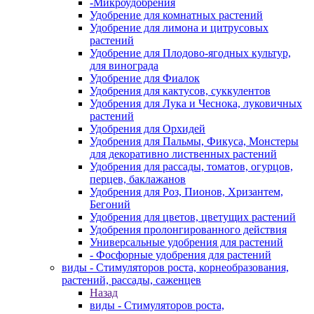
-Микроудобрения
Удобрение для комнатных растений
Удобрение для лимона и цитрусовых
растений
Удобрение для Плодово-ягодных культур,
для винограда
Удобрение для Фиалок
Удобрения для кактусов, суккулентов
Удобрения для Лука и Чеснока, луковичных
растений
Удобрения для Орхидей
Удобрения для Пальмы, Фикуса, Монстеры
для декоративно лиственных растений
Удобрения для рассады, томатов, огурцов,
перцев, баклажанов
Удобрения для Роз, Пионов, Хризантем,
Бегоний
Удобрения для цветов, цветущих растений
Удобрения пролонгированного действия
Универсальные удобрения для растений
- Фосфорные удобрения для растений
виды - Стимуляторов роста, корнеобразования,
растений, рассады, саженцев
Назад
виды - Стимуляторов роста,