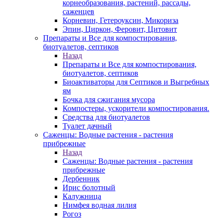
корнеобразования, растений, рассады,
саженцев
Корневин, Гетероуксин, Микориза
Эпин, Циркон, Феровит, Цитовит
Препараты и Все для компостирования,
биотуалетов, септиков
Назад
Препараты и Все для компостирования,
биотуалетов, септиков
Биоактиваторы для Септиков и Выгребных
ям
Бочка для сжигания мусора
Компостеры, ускорители компостирования.
Средства для биотуалетов
Туалет дачный
Саженцы: Водные растения - растения
прибрежные
Назад
Саженцы: Водные растения - растения
прибрежные
Дербенник
Ирис болотный
Калужница
Нимфея водная лилия
Рогоз