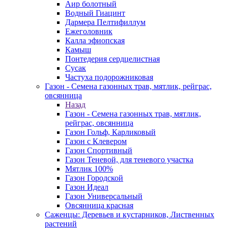
Аир болотный
Водный Гиацинт
Дармера Пелтифиллум
Ежеголовник
Калла эфиопская
Камыш
Понтедерия сердцелистная
Сусак
Частуха подорожниковая
Газон - Семена газонных трав, мятлик, рейграс,
овсянница
Назад
Газон - Семена газонных трав, мятлик,
рейграс, овсянница
Газон Гольф, Карликовый
Газон с Клевером
Газон Спортивный
Газон Теневой, для теневого участка
Мятлик 100%
Газон Городской
Газон Идеал
Газон Универсальный
Овсянница красная
Саженцы: Деревьев и кустарников, Лиственных
растений