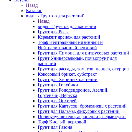
Назад
Каталог
виды - Грунтов для растений
Назад
виды - Грунтов для растений
Грунт для Розы
Керамзит дренаж для растений
Торф Нейтральный низинный и
Нейтрализованный верховой
Грунт для Лимона, для цитрусовых растений
Грунт Универсальный, почвогрунт для
растений
Грунт для рассады, томатов, перцев, огурцов
Кокосовый брикет, субстракт
Грунт для Хвойных растений
Грунт для Голубики
Грунт для Рододендронов, Азалий,
Гортензий, Вереска
Грунт для Орхидей
Грунт для Кактусов, бромелиевых растений
Грунт для Пальмы, фикусовых растений
Почвоулучшители, агроперлит, вермикулит
Торф Кислый, верховой
Грунт для Газона