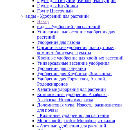
Грунт для Петуний, Виолы, Настурции
Грунт для Клубники
Грунт Цветочный
виды - Удобрений для растений
Назад
виды - Удобрений для растений
Универсальные осенние удобрения для
растений
Удобрение для газона
Органические удобрения, навоз, помет,
компост, биогумус, гуматы
Хвойные удобрение для хвойных растений
Универсальные весенние удобрения
Удобрение для голубики
Удобрение для Клубники, Земляники
Удобрение для Гортензии, Азалий,
Рододендронов
Хелатные удобрения для растений
Комплексные удобрения. Азофоска,
Азофоска, Нитроаммофоска
Доломитовая мука, Известь, раскислители
для почвы
- Калийные удобрения для растений
Монокалий фосфат Монофосфат калия
- Азотные удобрения для растений