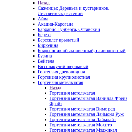
Назад
Саженцы: Деревьев и кустарников,
Лиственных растений
Айва
Акация-Карогана
Барбарис Тунберга, Оттавский
Береза
Бересклет крылатый
Бирючина
Боярышник обыкновенный, сливолистный
Бузина
Вейгела
Вяз плакучий шершавый
Гортензия древовидная
Гортензия крупнолистная
Гортензия метельчатая
Назад
Гортензия метельчатая
Гортензия метельчатая Ванилла Фрейз
Фрайз
Гортензия метельчатая Вимс ред
Гортензия метельчатая Даймонд Руж
Гортензия метельчатая Лаймлайт
Гортензия метельчатая Мохито
Гортензия метельчатая Мэджикал