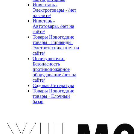
Инвентарь -
Электротовары - /нет
на сайте/
Инветарь -
Автотовары. /нет на
сайте/
Товары Новогодние
товары - Гирлянды-
Элетротехника /нет на
сайте/
Огнетушители-
Безопасность
противопожарное
оборудование /нет на
сайте/
Садовая Литература
Товары Новогодние
товары - Ёлочный
базар