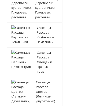
Деревьев и
кустарников,
Плодовых
растений
Саженцы:
Рассада
Клубники и
Земляники
Саженцы:
Рассада
Овощей и
Пряных
трав
Саженцы:
Рассада
Цветов
(Летники-
Двулетники)