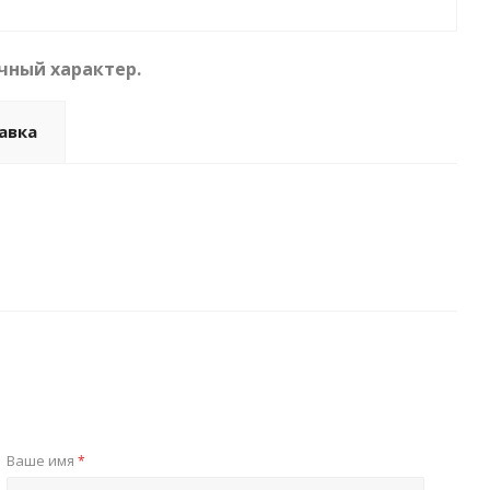
чный характер.
авка
Ваше имя
*