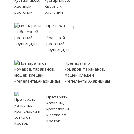
кустарников,
Хвойных
растений
Препараты
от
болезней
растений
-Фунгициды
Препараты от
комаров, тараканов,
мошек, клещей
-Репеленты,Акарициды
Препараты,
капканы,
кротоловки
и сетка от
Кротов