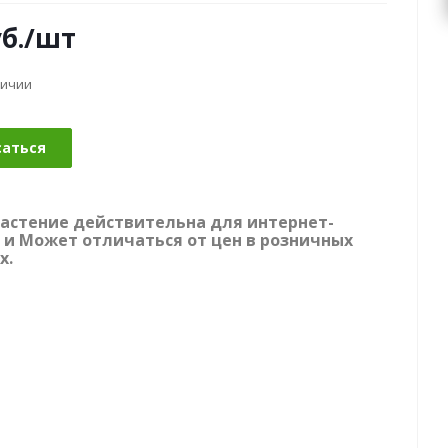
б.
/шт
личии
саться
растение действительна для интернет-
 и Может отличаться от цен в розничных
х.