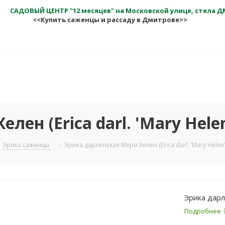
САДОВЫЙ ЦЕНТР "12 месяцев" на Московской улице, стела 
<<Купить саженцы и рассаду в Дмитрове>>
ен (Erica darl. 'Mary Helen
Эрика саженцы
-
Эрика дарленская Мери Хелен (Erica darl. 'Mary Helen'
Эрика дарле
Подробнее