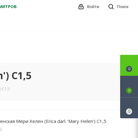
ДМИТРОВ.
Войти
Поиск
0
') С1,5
) С1,5
0
0
нская Мери Хелен (Erica darl. 'Mary Helen') С1,5