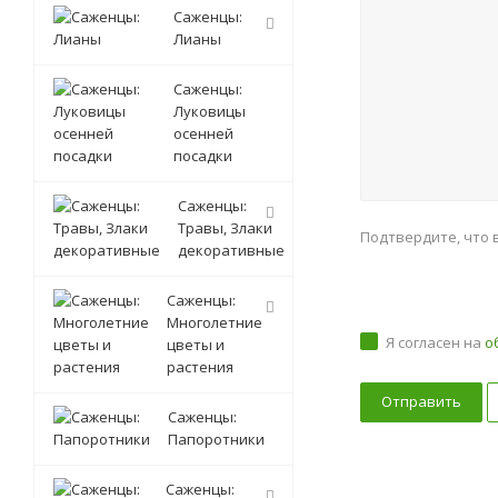
Саженцы:
Лианы
Саженцы:
Луковицы
осенней
посадки
Саженцы:
Травы, Злаки
Подтвердите, что 
декоративные
Саженцы:
Многолетние
Я согласен на
о
цветы и
растения
Саженцы:
Папоротники
Саженцы: