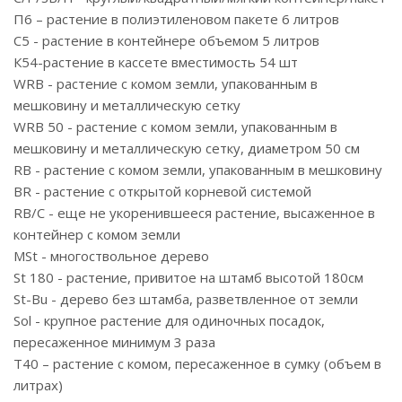
П6 – растение в полиэтиленовом пакете 6 литров
С5 - растение в контейнере объемом 5 литров
К54-растение в кассете вместимость 54 шт
WRB - растение с комом земли, упакованным в
мешковину и металлическую сетку
WRB 50 - растение с комом земли, упакованным в
мешковину и металлическую сетку, диаметром 50 см
RB - растение с комом земли, упакованным в мешковину
BR - растение с открытой корневой системой
RB/C - еще не укоренившееся растение, высаженное в
контейнер с комом земли
MSt - многоствольное дерево
St 180 - растение, привитое на штамб высотой 180см
St-Bu - дерево без штамба, разветвленное от земли
Sol - крупное растение для одиночных посадок,
пересаженное минимум 3 раза
T40 – растение с комом, пересаженное в сумку (объем в
литрах)