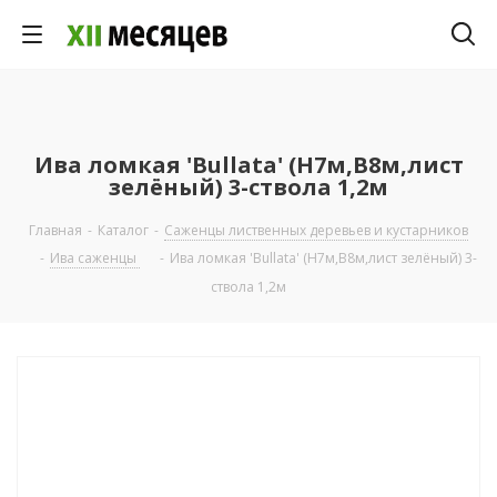
Ива ломкая 'Bullata' (Н7м,В8м,лист
зелёный) 3-ствола 1,2м
Главная
-
Каталог
-
Саженцы лиственных деревьев и кустарников
-
Ива саженцы
-
Ива ломкая 'Bullata' (Н7м,В8м,лист зелёный) 3-
ствола 1,2м