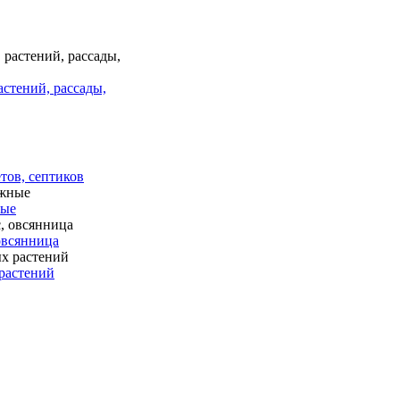
астений, рассады,
тов, септиков
ные
 овсянница
растений