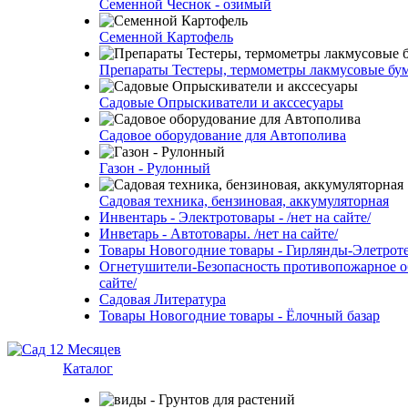
Семенной Чеснок - озимый
Семенной Картофель
Препараты Тестеры, термометры лакмусовые бу
Садовые Опрыскиватели и акссесуары
Садовое оборудование для Автополива
Газон - Рулонный
Садовая техника, бензиновая, аккумуляторная
Инвентарь - Электротовары - /нет на сайте/
Инветарь - Автотовары. /нет на сайте/
Товары Новогодние товары - Гирлянды-Элетротех
Огнетушители-Безопасность противопожарное об
сайте/
Садовая Литература
Товары Новогодние товары - Ёлочный базар
Каталог