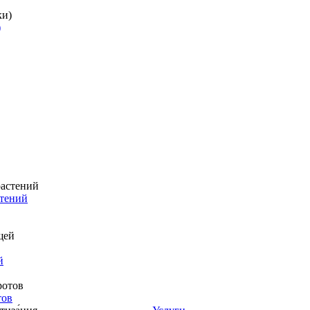
)
стений
й
тов