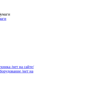
маги
ника /нет на сайте/
орудование /нет на