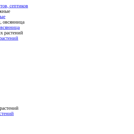
тов, септиков
ные
 овсянница
растений
стений