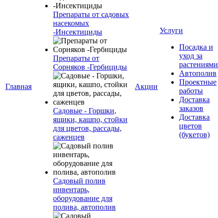
Препараты от садовых
насекомых
Услуги
-Инсектициды
Посадка и
уход за
Препараты от
растениями
Сорняков -Гербициды
Автополив
Проектные
Главная
Акции
работы
Доставка
заказов
Садовые - Горшки,
Доставка
ящики, кашпо, стойки
цветов
для цветов, рассады,
(букетов)
саженцев
Садовый полив
инвентарь,
оборудование для
полива, автополив