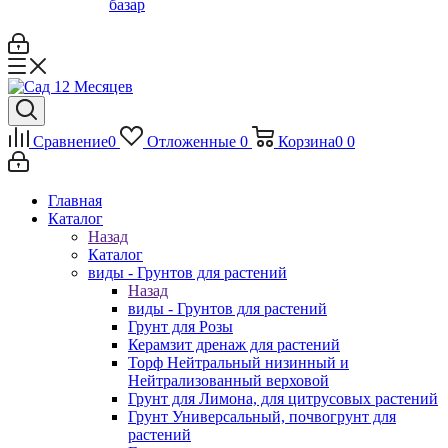
базар
Сравнение
0
Отложенные
0
Корзина
0
0
Главная
Каталог
Назад
Каталог
виды - Грунтов для растений
Назад
виды - Грунтов для растений
Грунт для Розы
Керамзит дренаж для растений
Торф Нейтральный низинный и
Нейтрализованный верховой
Грунт для Лимона, для цитрусовых растений
Грунт Универсальный, почвогрунт для
растений