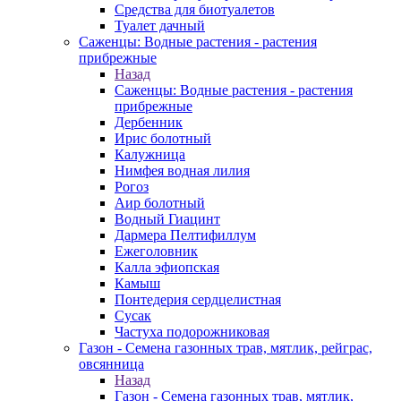
Средства для биотуалетов
Туалет дачный
Саженцы: Водные растения - растения
прибрежные
Назад
Саженцы: Водные растения - растения
прибрежные
Дербенник
Ирис болотный
Калужница
Нимфея водная лилия
Рогоз
Аир болотный
Водный Гиацинт
Дармера Пелтифиллум
Ежеголовник
Калла эфиопская
Камыш
Понтедерия сердцелистная
Сусак
Частуха подорожниковая
Газон - Семена газонных трав, мятлик, рейграс,
овсянница
Назад
Газон - Семена газонных трав, мятлик,