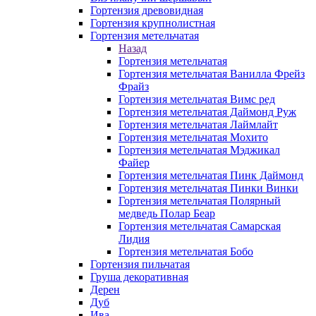
Гортензия древовидная
Гортензия крупнолистная
Гортензия метельчатая
Назад
Гортензия метельчатая
Гортензия метельчатая Ванилла Фрейз
Фрайз
Гортензия метельчатая Вимс ред
Гортензия метельчатая Даймонд Руж
Гортензия метельчатая Лаймлайт
Гортензия метельчатая Мохито
Гортензия метельчатая Мэджикал
Файер
Гортензия метельчатая Пинк Даймонд
Гортензия метельчатая Пинки Винки
Гортензия метельчатая Полярный
медведь Полар Беар
Гортензия метельчатая Самарская
Лидия
Гортензия метельчатая Бобо
Гортензия пильчатая
Груша декоративная
Дерен
Дуб
Ива