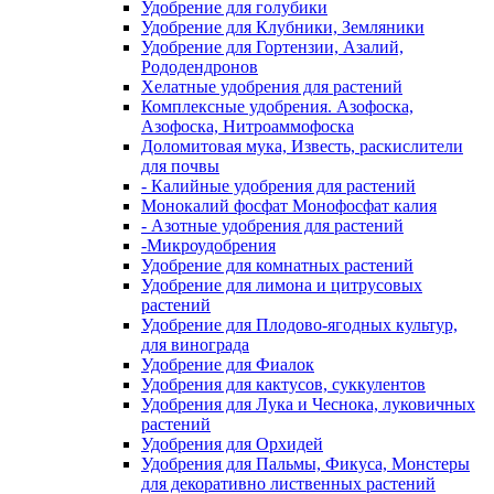
Удобрение для голубики
Удобрение для Клубники, Земляники
Удобрение для Гортензии, Азалий,
Рододендронов
Хелатные удобрения для растений
Комплексные удобрения. Азофоска,
Азофоска, Нитроаммофоска
Доломитовая мука, Известь, раскислители
для почвы
- Калийные удобрения для растений
Монокалий фосфат Монофосфат калия
- Азотные удобрения для растений
-Микроудобрения
Удобрение для комнатных растений
Удобрение для лимона и цитрусовых
растений
Удобрение для Плодово-ягодных культур,
для винограда
Удобрение для Фиалок
Удобрения для кактусов, суккулентов
Удобрения для Лука и Чеснока, луковичных
растений
Удобрения для Орхидей
Удобрения для Пальмы, Фикуса, Монстеры
для декоративно лиственных растений