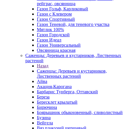
рейграс, овсянница
Газон Гольф, Карликовый
Газон с Клевером
Газон Спортивный
Газон Теневой, для теневого участка
Мятлик 100%
Газон Городской
Газон Идеал
Газон Универсальный
Овсянница красная
Саженцы: Деревьев и кустарников, Лиственных
растений
Назад
Саженцы: Деревьев и кустарников,
Лиственных растений
Айва
Акация-Карогана
Барбарис Тунберга, Оттавский
Береза
Бересклет крылатый
Бирючина
Боярышник обыкновенный, сливолистный
Бузина
Вейгела
Вяз плакучий шершавый