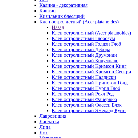
Калина - декоративная
Каштан
Кизильник блесящий
Клен остролистный (Acer platanoides)
Назад
Клен остролистный (Acer platanoides)
Клен остролистный Глобозум
Клен остролистный Голдэн Глоб
Клен остролистный Дебора
Клен остролистный Друмонди
Клен остролистный Колумнаре
Клен остролистный Кримсон Кинг
Клен остролистный Кримсон Сентри
Клён остролистный Палдиски
Клен остролистный Принстoн Голд
Клен остролистный Пурпл Глоб
Клен остролистный Роял Ред
Клен остролистный Файервью
Клен остролистный Фассен Блэк
Клен остролистный Эмералд Куин
Лавровишня
Лапчатка
Липа
Лох