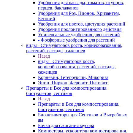
Удобрения для рассады, томатов, огурцов,
перцев, баклажанов
Удобрения для Роз, Пионов, Хризантем,
Бегоний
Удобрения для цветов, цветущих растений
Удобрения пролонгированного действия
Универсальные удобрения для растений
- Фосфорные удобрения для растений
виды - Стимуляторов роста, корнеобразования,
растений, рассады, саженцев
Назад
виды - Стимуляторов роста,
корнеобразования, растений, рассады,
саженцев
Корневин, Гетероуксин, Микориза
Эпин, Циркон, Феровит, Цитовит
Препараты и Все для компостирования,
биотуалетов, септиков
Назад
Препараты и Все для компостирования,
биотуалетов, септиков
Биоактиваторы для Септиков и Выгребных
ям
Бочка для сжигания мусора
Компостеры, ускорители компостирования.