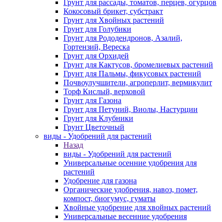
Грунт для рассады, томатов, перцев, огурцов
Кокосовый брикет, субстракт
Грунт для Хвойных растений
Грунт для Голубики
Грунт для Рододендронов, Азалий,
Гортензий, Вереска
Грунт для Орхидей
Грунт для Кактусов, бромелиевых растений
Грунт для Пальмы, фикусовых растений
Почвоулучшители, агроперлит, вермикулит
Торф Кислый, верховой
Грунт для Газона
Грунт для Петуний, Виолы, Настурции
Грунт для Клубники
Грунт Цветочный
виды - Удобрений для растений
Назад
виды - Удобрений для растений
Универсальные осенние удобрения для
растений
Удобрение для газона
Органические удобрения, навоз, помет,
компост, биогумус, гуматы
Хвойные удобрение для хвойных растений
Универсальные весенние удобрения