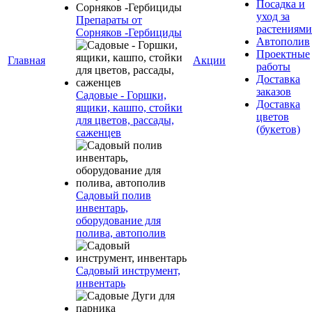
Посадка и
уход за
Препараты от
растениями
Сорняков -Гербициды
Автополив
Проектные
Главная
Акции
работы
Доставка
заказов
Садовые - Горшки,
Доставка
ящики, кашпо, стойки
цветов
для цветов, рассады,
(букетов)
саженцев
Садовый полив
инвентарь,
оборудование для
полива, автополив
Садовый инструмент,
инвентарь