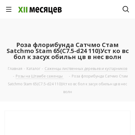
Роза флорибунда Сатчмо Стам
Satchmo Stam 65(C7.5-d24 110)Уст ко вс
бол к засух обильн цв в нес волн
Главная
-
Каталог
-
Саженцы лиственных деревьев и кустарников
-
Розы на Штамбе саженцы
-
Роза флорибунда Сатчмо Стам
Satchmo Stam 65(C7.5-d24 110)Уст ко вс бол к засух обильн цв в нес
волн