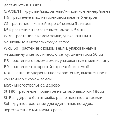
достигнуть в 10 лет
С/P/SB/П - круглый/квадратный/мягкий контейнер/пакет
П6 – растение в полиэтиленовом пакете 6 литров
С5 - растение в контейнере объемом 5 литров
К54-растение в кассете вместимость 54 шт
WRB - растение с комом земли, упакованным в
мешковину и металлическую сетку
WRB 50 - растение с комом земли, упакованным в
мешковину и металлическую сетку, диаметром 50 см
RB - растение с комом земли, упакованным в мешковину
BR - растение с открытой корневой системой
RB/C - еще не укоренившееся растение, высаженное в
контейнер с комом земли
MSt - многоствольное дерево
St 180 - растение, привитое на штамб высотой 180см
St-Bu - дерево без штамба, разветвленное от земли
Sol - крупное растение для одиночных посадок,
пересаженное минимум 3 раза