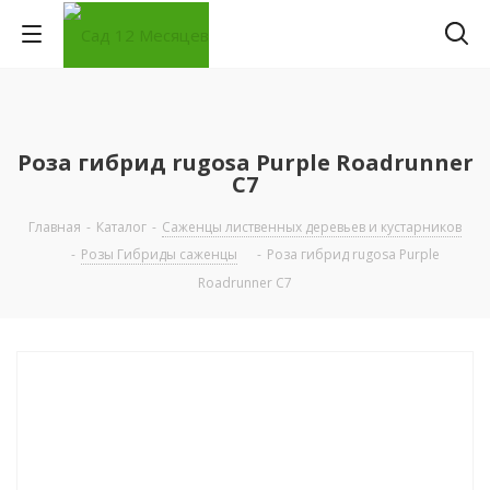
Роза гибрид rugosa Purple Roadrunner
С7
Главная
-
Каталог
-
Саженцы лиственных деревьев и кустарников
-
Розы Гибриды саженцы
-
Роза гибрид rugosa Purple
Roadrunner С7